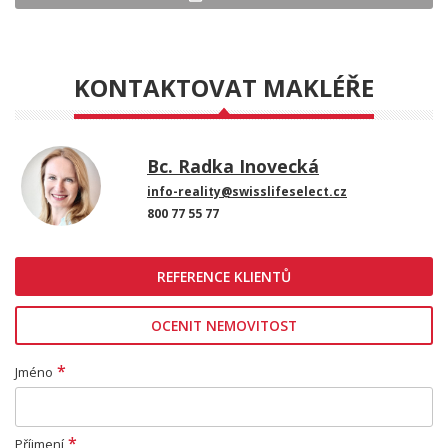
KONTAKTOVAT MAKLÉŘE
Bc. Radka Inovecká
info-reality@swisslifeselect.cz
800 77 55 77
REFERENCE KLIENTŮ
OCENIT NEMOVITOST
*
Jméno
*
Příjmení