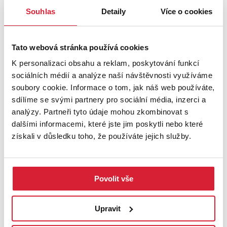
výborné dostupnosti a zázemí pro každodenní rodinný život.
Souhlas
Detaily
Více o cookies
Místo, kde se dobře bydlí dnes a které bude stejně dobře
fungovat i za mnoho let.
Tato webová stránka používá cookies
Několik čísel:
Byt: 82,9m²
K personalizaci obsahu a reklam, poskytování funkcí
Komora u bytu: 2,3m²
sociálních médií a analýze naší návštěvnosti využíváme
Balkon: 6,5m²
soubory cookie. Informace o tom, jak náš web používáte,
sdílíme se svými partnery pro sociální média, inzerci a
Poplatky 5100,-/ měsíc plus elektřina v bytu
analýzy. Partneři tyto údaje mohou zkombinovat s
dalšími informacemi, které jste jim poskytli nebo které
Byt je možné financovat hypotékou, s jejímž vyřízením Vám rádi
získali v důsledku toho, že používáte jejich služby.
pomůžeme.
Kupující bude vybrán podle nejlepší nabídky
Těším se na Vás na prohlídce
Povolit vše
PODROBNOSTI
Upravit