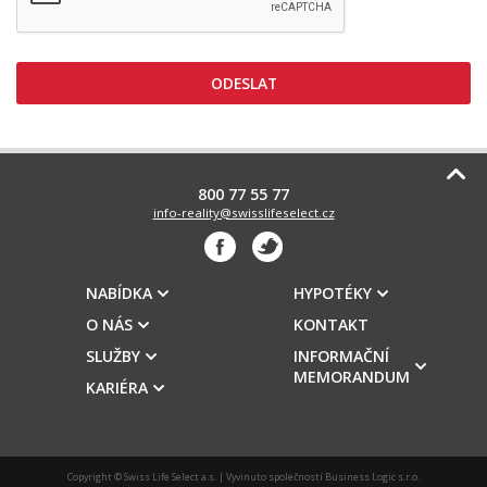
800 77 55 77
info-reality@swisslifeselect.cz
NABÍDKA
HYPOTÉKY
O NÁS
KONTAKT
SLUŽBY
INFORMAČNÍ
MEMORANDUM
KARIÉRA
Copyright © Swiss Life Select a.s. | Vyvinuto společností
Business Logic s.r.o.