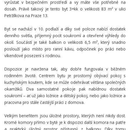
vyrůstat v bezpečném prostředí a vy máte vše potřebné na
dosah. Právě takový je tento byt 3+kk o velikosti 83 m² v ulici
Petržílkova na Praze 13.
Byt se nachází v 10. podlaží a díky své poloze nabízí dostatek
denního světla, příjemný pocit soukromí a otevřené výhledy do
okolí. Součástí je také balkon o velikosti 6,5 m², který snadno
poslouží jako místo pro ranní kávu, odpočinek po práci nebo
víkendové posezení s rodinou.
Dispozice je navržena tak, aby dobře fungovala v běžném
rodinném životě. Centrem bytu je prostorný obývací pokoj s
kuchyňským koutem, kde se může odehrávat většina společných
okamžiků. Dva samostatné pokoje pak nabídnou dostatek
soukromí – ať už jako ložnice a dětský pokoj, nebo jako ložnice a
pracovna pro stále častější práci z domova.
Velkým benefitem jsou úložné prostory, kterých není nikdy dost.
Kromě komory přímo v bytě je k dispozici další komora na patře
a praktický úložný prostor přístupný z balkonu. Díky tomu