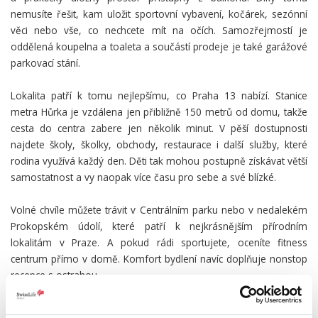
nemusíte řešit, kam uložit sportovní vybavení, kočárek, sezónní
věci nebo vše, co nechcete mít na očích. Samozřejmostí je
oddělená koupelna a toaleta a součástí prodeje je také garážové
parkovací stání.
Lokalita patří k tomu nejlepšímu, co Praha 13 nabízí. Stanice
metra Hůrka je vzdálena jen přibližně 150 metrů od domu, takže
cesta do centra zabere jen několik minut. V pěší dostupnosti
najdete školy, školky, obchody, restaurace i další služby, které
rodina využívá každý den. Děti tak mohou postupně získávat větší
samostatnost a vy naopak více času pro sebe a své blízké.
Volné chvíle můžete trávit v Centrálním parku nebo v nedalekém
Prokopském údolí, které patří k nejkrásnějším přírodním
lokalitám v Praze. A pokud rádi sportujete, oceníte fitness
centrum přímo v domě. Komfort bydlení navíc doplňuje nonstop
recepce s ostrahou.
Tento byt nabízí vzácnou kombinaci prostoru, praktičnosti,