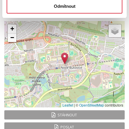
UMÍSTĚNÍ OBJEKTU
Odmítnout
+
−
Leaflet
|
©
OpenStreetMap
contributors
STÁHNOUT
POSLAT