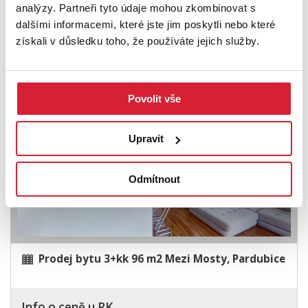
analýzy. Partneři tyto údaje mohou zkombinovat s
Prodej bytu 3+kk 83 m2 Petržílkova, Praha
dalšími informacemi, které jste jim poskytli nebo které
získali v důsledku toho, že používáte jejich služby.
11 000 000 Kč
Povolit vše
Upravit
Odmítnout
Prodej bytu 3+kk 96 m2 Mezi Mosty, Pardubice
Info o ceně u RK