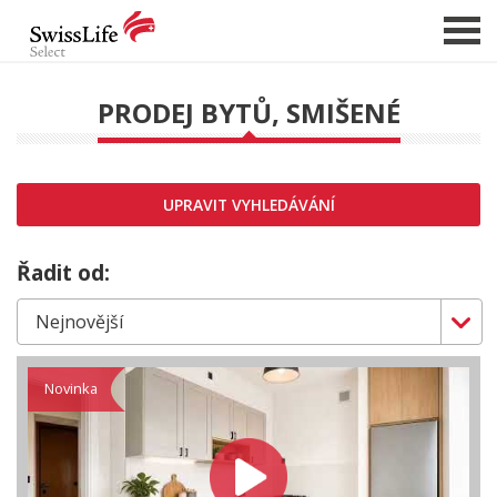
PRODEJ BYTŮ, SMIŠENÉ
NABÍDKA NEMOVITOSTÍ
CHCI PRODAT / PRONAJMOUT
UPRAVIT VYHLEDÁVÁNÍ
HLÍDAT NOVÉ NABÍDKY
CHCI OCENIT NEMOVITOST
Řadit od:
O NÁS
REFERENCE
SLUŽBY
Novinka
KARIÉRA
FINANCOVÁNÍ / HYPOTÉKA
KONTAKT