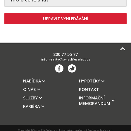
UPRAVIT VYHLEDÁVÁNÍ
800 77 55 77
info-reality@swisslifeselect.cz
NABÍDKA
HYPOTÉKY
O NÁS
KONTAKT
SLUŽBY
INFORMAČNÍ
MEMORANDUM
KARIÉRA
Copyright © Swiss Life Select a.s. | Vyvinuto společností
Business Logic s.r.o.