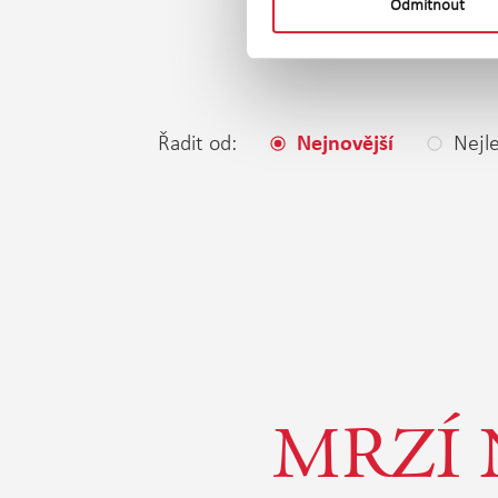
Odmítnout
Řadit od:
Nejle
Nejnovější
MRZÍ 