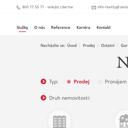
800 77 55 77 - volejte zdarma
info-reality@swiss
Služby
O nás
Reference
Kariéra
Kontakt
Nacházíte se:
Úvod
Prodej
Ostatní
Gar
N
Typ:
Pronájem
Prodej
Druh nemovitosti: