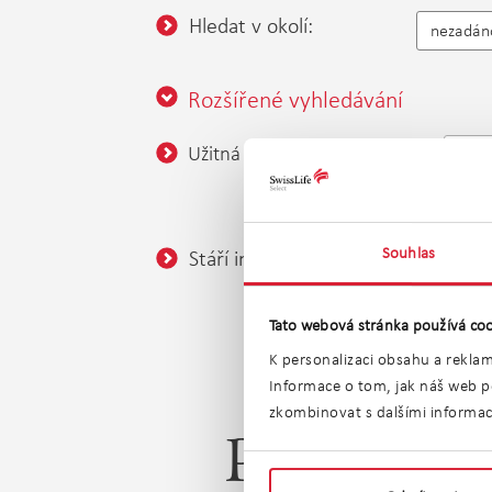
Hledat v okolí:
nezadán
Rozšířené vyhledávání
od
Užitná plocha:
do
Souhlas
Stáří inzerátu:
poslední
Tato webová stránka používá coo
K personalizaci obsahu a reklam
Informace o tom, jak náš web po
zkombinovat s dalšími informacem
Prodej ga