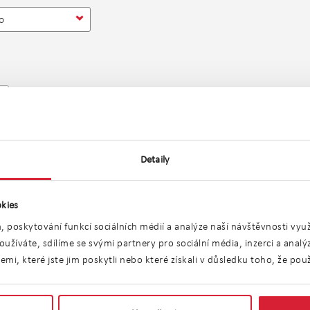
o
m²
m²
Detaily
ch 7 dní
kies
, poskytování funkcí sociálních médií a analýze naší návštěvnosti vy
užíváte, sdílíme se svými partnery pro sociální média, inzerci a anal
i, které jste jim poskytli nebo které získali v důsledku toho, že použí
rážových stání, po