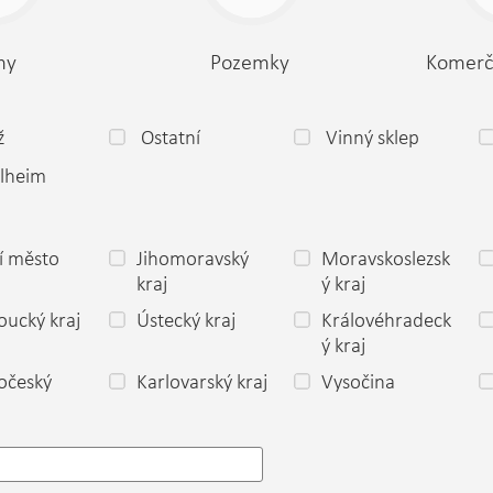
my
Pozemky
Komerč
ž
Ostatní
Vinný sklep
lheim
í město
Jihomoravský
Moravskoslezsk
a
kraj
ý kraj
ucký kraj
Ústecký kraj
Královéhradeck
ý kraj
očeský
Karlovarský kraj
Vysočina