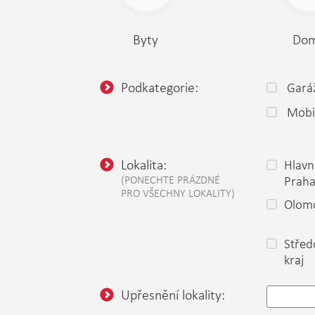
Byty
Do
Podkategorie:
Gará
Mobi
Lokalita:
Hlavn
(PONECHTE PRÁZDNÉ
Prah
PRO VŠECHNY LOKALITY)
Olomo
Střed
kraj
Upřesnění lokality: