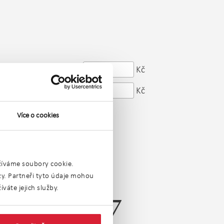
od
Kč
Cena:
do
Kč
Více o cookies
užíváme soubory cookie.
ýzy. Partneři tyto údaje mohou
váte jejich služby.
sledních 7