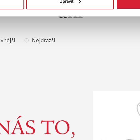
Upravit
dní
vnější
Nejdražší
NÁS TO,