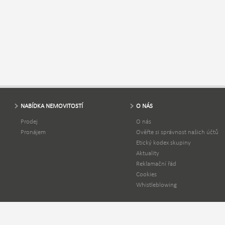
NABÍDKA NEMOVITOSTÍ
O NÁS
Prodej
O nás
Pronájem
Ověřte si správnost našich účtů
Etický kodex skupiny
Aktuality
Reklamační řád
Cookies
Whistleblowing