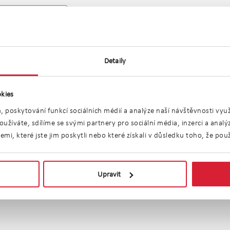
Detaily
kies
, poskytování funkcí sociálních médií a analýze naší návštěvnosti vy
užíváte, sdílíme se svými partnery pro sociální média, inzerci a anal
ážových stání, v 
i, které jste jim poskytli nebo které získali v důsledku toho, že použí
Upravit
vnější
Nejdražší