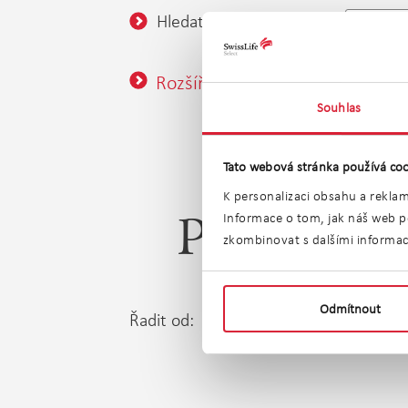
Hledat v okolí:
0,5 km
Rozšířené vyhledávání
Souhlas
Tato webová stránka používá coo
K personalizaci obsahu a reklam
Informace o tom, jak náš web po
Prodej gar
zkombinovat s dalšími informacem
Odmítnout
Řadit od:
Nejle
Nejnovější