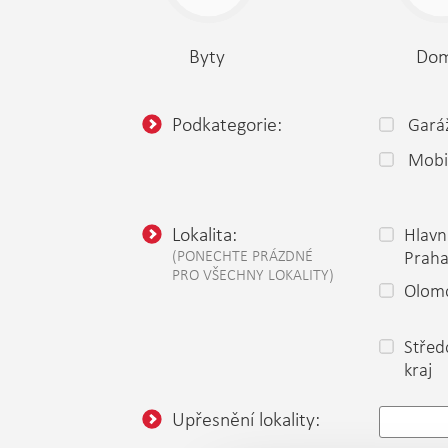
Byty
Do
Podkategorie:
Gará
Mobi
Lokalita:
Hlavn
(PONECHTE PRÁZDNÉ
Prah
PRO VŠECHNY LOKALITY)
Olomo
Střed
kraj
Upřesnění lokality: