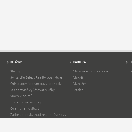
SLUŽBY
KARIÉRA
H
Služby
Mám zájem o spolupráci
F
Swiss Life Select Reality poskytuje
Makléř
H
Odstoupení od smlouvy (dohody)
Manažer
Jak správně vyúčtovat služby
Leader
Slovník pojmů
Hlídat nové nabídky
Ocenit nemovitost
Žádost o poskytnutí realitní úschovy