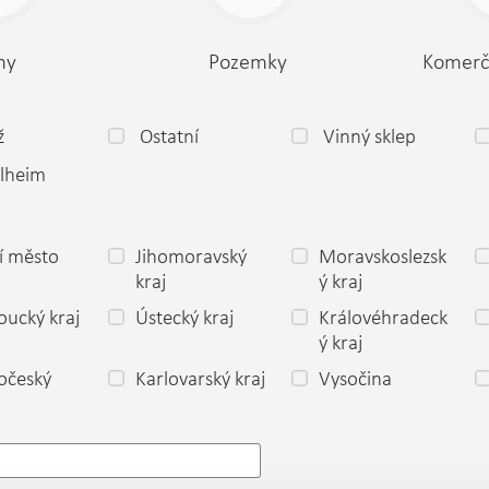
my
Pozemky
Komerč
ž
Ostatní
Vinný sklep
lheim
í město
Jihomoravský
Moravskoslezsk
a
kraj
ý kraj
ucký kraj
Ústecký kraj
Královéhradeck
ý kraj
očeský
Karlovarský kraj
Vysočina