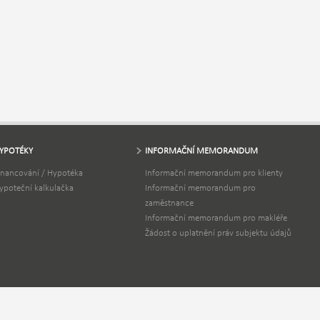
YPOTÉKY
INFORMAČNÍ MEMORANDUM
inancování / Hypotéka
Informační memorandum pro klienty
ypoteční kalkulačka
Informační memorandum pro
zaměstnance
Informační memorandum pro makléře
Žádost o uplatnění práv subjektu údajů