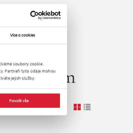
Více o cookies
užíváme soubory cookie.
ýzy. Partneři tyto údaje mohou
okolí 0,5km
váte jejich služby.
Povolit vše