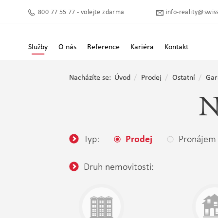
800 77 55 77 - volejte zdarma
info-reality@swiss
Služby
O nás
Reference
Kariéra
Kontakt
Nacházíte se:
Úvod
Prodej
Ostatní
Gar
N
Typ:
Pronájem
Prodej
Druh nemovitosti: