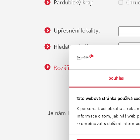
Pardubický kraj:
Chru
Upřesnění lokality:
Hledat v okolí:
nezadán
Rozšířené vyhledávání
Souhlas
Tato webová stránka používá coo
K personalizaci obsahu a reklam
Je nám líto, ale v tuto chvíli nenab
Informace o tom, jak náš web po
zkombinovat s dalšími informacem