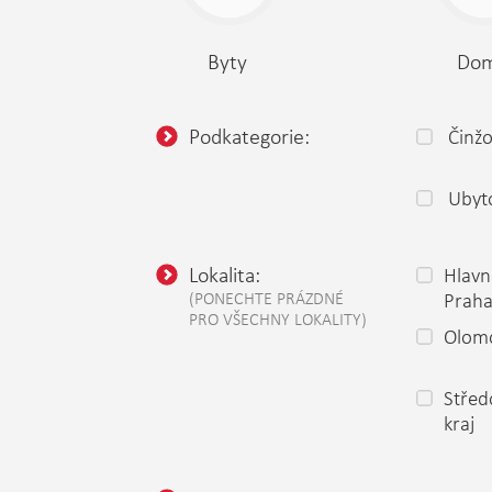
Byty
Do
Podkategorie:
Činž
Ubyt
Lokalita:
Hlavn
(PONECHTE PRÁZDNÉ
Prah
PRO VŠECHNY LOKALITY)
Olomo
Střed
kraj