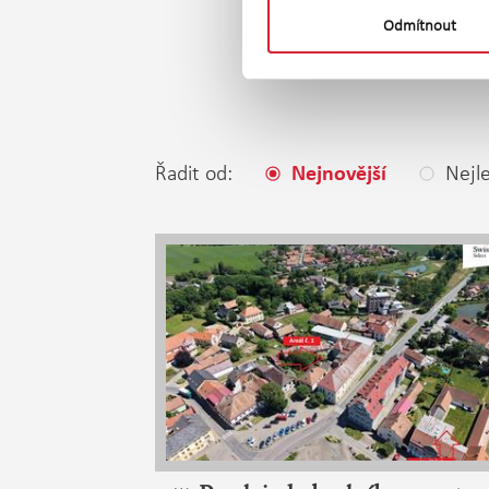
Prodej k
Odmítnout
Řadit od:
Nejle
Nejnovější