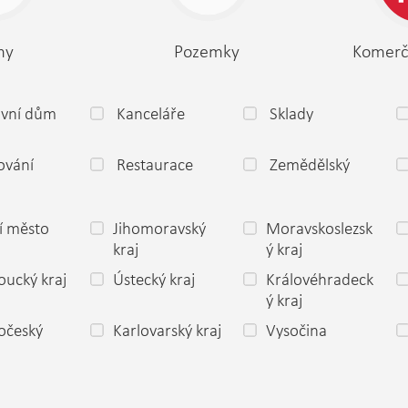
my
Pozemky
Komerč
ovní dům
Kanceláře
Sklady
ování
Restaurace
Zemědělský
í město
Jihomoravský
Moravskoslezsk
a
kraj
ý kraj
ucký kraj
Ústecký kraj
Královéhradeck
ý kraj
očeský
Karlovarský kraj
Vysočina