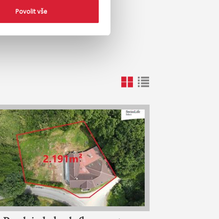
 Ústí nad
Povolit vše