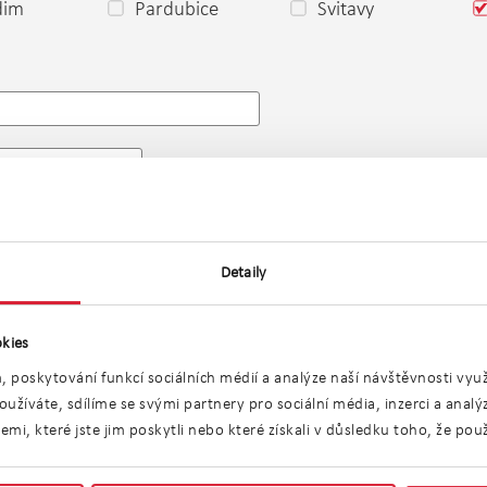
dim
Pardubice
Svitavy
o
Detaily
kies
, poskytování funkcí sociálních médií a analýze naší návštěvnosti vy
ízíme žádnou nemovitost v této lokalitě. Můžete si však p
užíváte, sdílíme se svými partnery pro sociální média, inzerci a anal
blízkém okolí.
i, které jste jim poskytli nebo které získali v důsledku toho, že použí