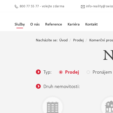
800 77 55 77 - volejte zdarma
info-reality@swiss
Služby
O nás
Reference
Kariéra
Kontakt
Nacházíte se:
Úvod
Prodej
Komerční pros
N
Typ:
Pronájem
Prodej
Druh nemovitosti: