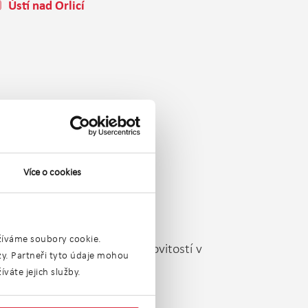
Ústí nad Orlicí
Více o cookies
užíváme soubory cookie.
rohlédnout naši nabídku nemovitostí v
ýzy. Partneři tyto údaje mohou
váte jejich služby.