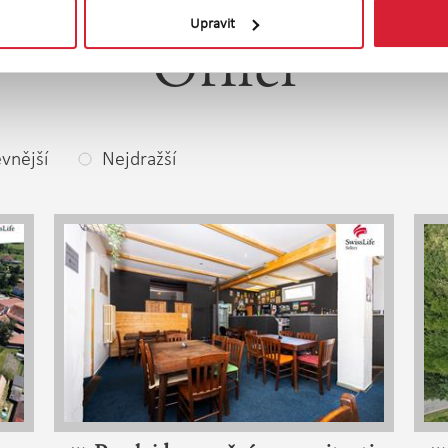
omerčních prostor
Upravit
Orlicí
vnější
Nejdražší