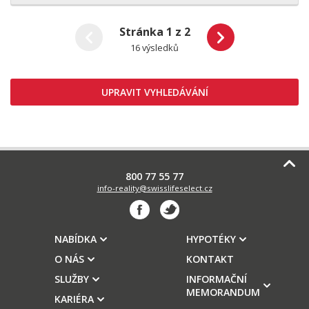
Stránka 1 z 2
16 výsledků
UPRAVIT VYHLEDÁVÁNÍ
800 77 55 77
info-reality@swisslifeselect.cz
NABÍDKA
HYPOTÉKY
O NÁS
KONTAKT
SLUŽBY
INFORMAČNÍ
MEMORANDUM
KARIÉRA