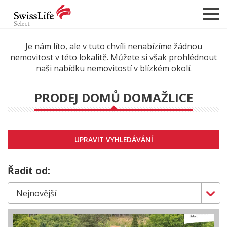
Je nám líto, ale v tuto chvíli nenabízíme žádnou
nemovitost v této lokalitě. Můžete si však prohlédnout
NABÍDKA NEMOVITOSTÍ
naši nabídku nemovitostí v blízkém okolí.
CHCI PRODAT / PRONAJMOUT
PRODEJ DOMŮ DOMAŽLICE
HLÍDAT NOVÉ NABÍDKY
CHCI OCENIT NEMOVITOST
O NÁS
UPRAVIT VYHLEDÁVÁNÍ
REFERENCE
Řadit od:
SLUŽBY
KARIÉRA
FINANCOVÁNÍ / HYPOTÉKA
KONTAKT