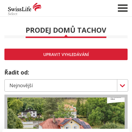
PRODEJ DOMŮ TACHOV
NABÍDKA NEMOVITOSTÍ
CHCI PRODAT / PRONAJMOUT
UPRAVIT VYHLEDÁVÁNÍ
HLÍDAT NOVÉ NABÍDKY
CHCI OCENIT NEMOVITOST
Řadit od:
O NÁS
REFERENCE
SLUŽBY
KARIÉRA
FINANCOVÁNÍ / HYPOTÉKA
KONTAKT