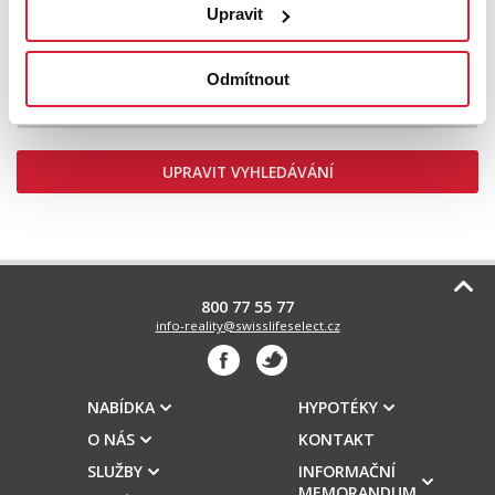
Upravit
Prodej zemědělské usedlosti 600 m2, Staré
Sedlo
Odmítnout
2 550 000 Kč
UPRAVIT VYHLEDÁVÁNÍ
800 77 55 77
info-reality@swisslifeselect.cz
NABÍDKA
HYPOTÉKY
O NÁS
KONTAKT
SLUŽBY
INFORMAČNÍ
MEMORANDUM