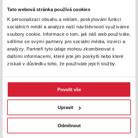
Tato webová stránka používá cookies
Prodej rodinného domu 120 m2, Pržno
K personalizaci obsahu a reklam, poskytování funkcí
sociálních médií a analýze naší návštěvnosti využíváme
soubory cookie. Informace o tom, jak náš web používáte,
Info o ceně u RK
sdílíme se svými partnery pro sociální média, inzerci a
analýzy. Partneři tyto údaje mohou zkombinovat s
dalšími informacemi, které jste jim poskytli nebo které
Sleva
získali v důsledku toho, že používáte jejich služby.
Povolit vše
Upravit
Prodej rodinného domu 280 m2, Rudná pod
Odmítnout
Pradědem