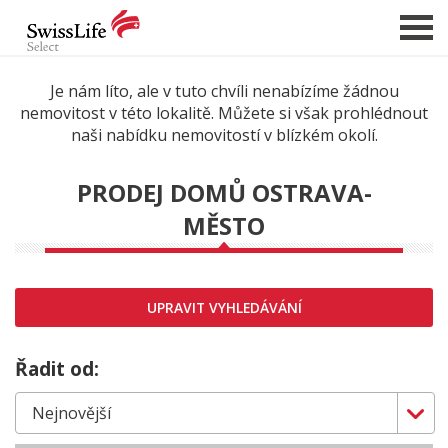
Je nám líto, ale v tuto chvíli nenabízíme žádnou
nemovitost v této lokalitě. Můžete si však prohlédnout
NABÍDKA NEMOVITOSTÍ
naši nabídku nemovitostí v blízkém okolí.
CHCI PRODAT / PRONAJMOUT
PRODEJ DOMŮ OSTRAVA-
HLÍDAT NOVÉ NABÍDKY
MĚSTO
CHCI OCENIT NEMOVITOST
O NÁS
REFERENCE
UPRAVIT VYHLEDÁVÁNÍ
SLUŽBY
Řadit od:
KARIÉRA
FINANCOVÁNÍ / HYPOTÉKA
KONTAKT