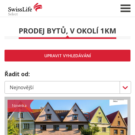
PRODEJ BYTŮ, V OKOLÍ 1KM
NABÍDKA NEMOVITOSTÍ
CHCI PRODAT / PRONAJMOUT
UPRAVIT VYHLEDÁVÁNÍ
HLÍDAT NOVÉ NABÍDKY
CHCI OCENIT NEMOVITOST
Řadit od:
O NÁS
REFERENCE
SLUŽBY
Novinka
KARIÉRA
FINANCOVÁNÍ / HYPOTÉKA
KONTAKT