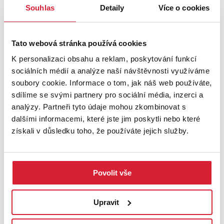
Souhlas
Detaily
Více o cookies
Tato webová stránka používá cookies
K personalizaci obsahu a reklam, poskytování funkcí
sociálních médií a analýze naší návštěvnosti využíváme
soubory cookie. Informace o tom, jak náš web používáte,
sdílíme se svými partnery pro sociální média, inzerci a
Prodej bytu 2+1 52 m2 Smetanova, Chotěboř
analýzy. Partneři tyto údaje mohou zkombinovat s
dalšími informacemi, které jste jim poskytli nebo které
3 290 000 Kč
získali v důsledku toho, že používáte jejich služby.
Povolit vše
Upravit