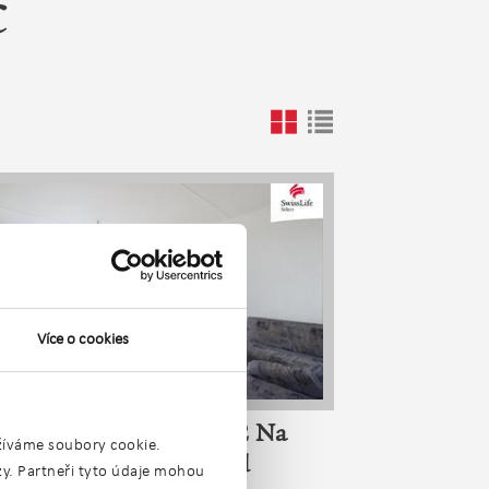
č
Více o cookies
Prodej bytu 1+1 40 m2 Na
užíváme soubory cookie.
Výšině, Havlíčkův Brod
ýzy. Partneři tyto údaje mohou