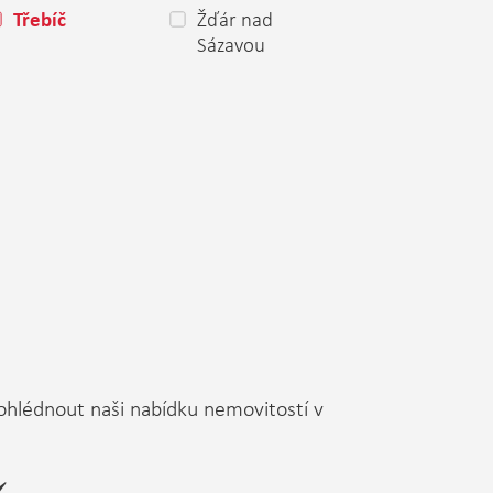
Žďár nad
Třebíč
Sázavou
rohlédnout naši nabídku nemovitostí v