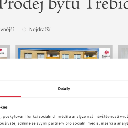
Prodej bytů Třebí
vnější
Nejdražší
Detaily
kies
Prodej bytu 3+1 71 m2
, poskytování funkcí sociálních médií a analýze naší návštěvnosti vy
Březinova, Jihlava
užíváte, sdílíme se svými partnery pro sociální média, inzerci a anal