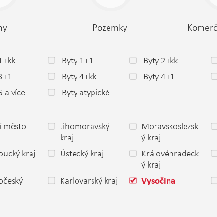
my
Pozemky
Komerč
1+kk
Byty 1+1
Byty 2+kk
 3+1
Byty 4+kk
Byty 4+1
6 a více
Byty atypické
í město
Jihomoravský
Moravskoslezsk
a
kraj
ý kraj
ucký kraj
Ústecký kraj
Královéhradeck
ý kraj
očeský
Karlovarský kraj
Vysočina