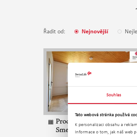
Řadit od:
Nejle
Nejnovější
Souhlas
Tato webová stránka používá coo
Prodej bytu 2+1 52 m2
K personalizaci obsahu a reklam
Smetanova, Chotěboř
Informace o tom, jak náš web po