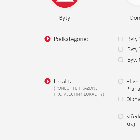
Byty
Do
Podkategorie:
Byty 
Byty
Byty 
Lokalita:
Hlavn
(PONECHTE PRÁZDNÉ
Prah
PRO VŠECHNY LOKALITY)
Olomo
Střed
kraj