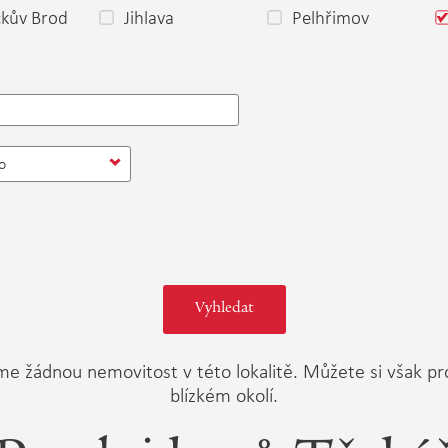
čkův Brod
Jihlava
Pelhřimov
o
ízíme žádnou nemovitost v této lokalitě. Můžete si však p
blízkém okolí.