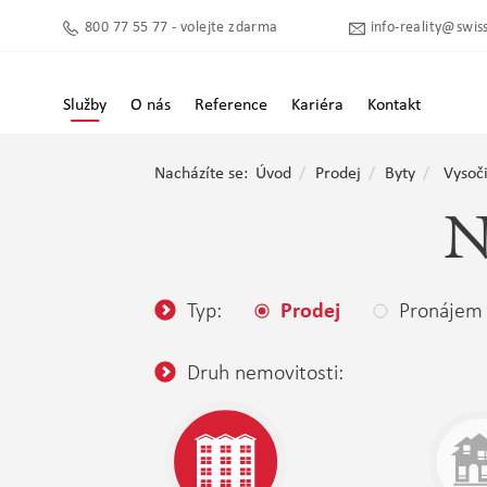
800 77 55 77 - volejte zdarma
info-reality@swiss
Služby
O nás
Reference
Kariéra
Kontakt
Nacházíte se:
Úvod
Prodej
Byty
Vysoč
N
Typ:
Pronájem
Prodej
Druh nemovitosti: