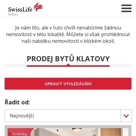
Je nám líto, ale v tuto chvíli nenabízíme žádnou
nemovitost v této lokalitě. Můžete si však prohlédnout
NABÍDKA NEMOVITOSTÍ
naši nabídku nemovitostí v blízkém okolí.
CHCI PRODAT / PRONAJMOUT
PRODEJ BYTŮ KLATOVY
HLÍDAT NOVÉ NABÍDKY
CHCI OCENIT NEMOVITOST
O NÁS
UPRAVIT VYHLEDÁVÁNÍ
REFERENCE
Řadit od:
SLUŽBY
KARIÉRA
FINANCOVÁNÍ / HYPOTÉKA
Novinka
KONTAKT