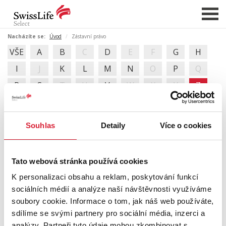
Nacházíte se:
Úvod
Zástavní právo
VŠE
A
B
C
D
E
F
G
H
NABÍDKA NEMOVITOSTÍ
I
J
K
L
M
N
O
P
Q
CHCI PRODAT / PRONAJMOUT
R
S
T
U
V
W
X
Y
Z
HLÍDAT NOVÉ NABÍDKY
Zástavní právo
CHCI OCENIT NEMOVITOST
Souhlas
Detaily
Více o cookies
Zástavní právo řadíme mezi věcná práva k cizí věci. Jeho
O NÁS
cílem je zajištění dluhu pro případ, že by dlužník svou
REFERENCE
splatnou pohledávku nedokázal řádně splácet. Pokud
Tato webová stránka používá cookies
by dlužník přestal splácet svůj dluh, může zástavní
SLUŽBY
K personalizaci obsahu a reklam, poskytování funkcí
věřitel přistoupit k prodeji zástavy a výtěžek z prodeje
sociálních médií a analýze naší návštěvnosti využíváme
KARIÉRA
použít k uspokojení dluhu. Je-li zřizováno zástavní
soubory cookie. Informace o tom, jak náš web používáte,
právo k nemovité věci (evidované v katastru
FINANCOVÁNÍ / HYPOTÉKA
nemovitostí), vzniká až ke dni jeho zápisu do katastru
sdílíme se svými partnery pro sociální média, inzerci a
nemovitostí. Zanikne-li zajištěný dluh, tedy dojde-li k
KONTAKT
analýzy. Partneři tyto údaje mohou zkombinovat s