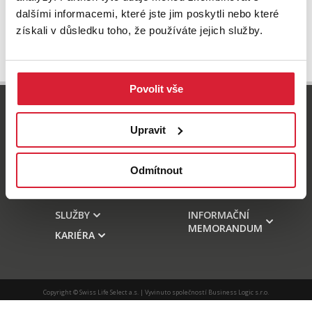
dalšími informacemi, které jste jim poskytli nebo které
získali v důsledku toho, že používáte jejich služby.
Povolit vše
800 77 55 77
info-reality@swisslifeselect.cz
Upravit
Odmítnout
NABÍDKA
HYPOTÉKY
O NÁS
KONTAKT
SLUŽBY
INFORMAČNÍ
MEMORANDUM
KARIÉRA
Copyright © Swiss Life Select a.s. | Vyvinuto společností
Business Logic s.r.o.