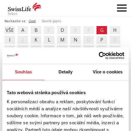
Nacházíte se:
Úvod
Slovník pojmů
VŠE
A
B
C
D
E
F
G
H
NABÍDKA NEMOVITOSTÍ
I
J
K
L
M
N
O
P
Q
CHCI PRODAT / PRONAJMOUT
R
S
T
U
V
W
X
Y
Z
HLÍDAT NOVÉ NABÍDKY
CHCI OCENIT NEMOVITOST
Souhlas
Detaily
Více o cookies
SLOVNÍK REALITNÍCH POJMŮ
O NÁS
G
REFERENCE
Tato webová stránka používá cookies
SLUŽBY
Geometrický plán
K personalizaci obsahu a reklam, poskytování funkcí
sociálních médií a analýze naší návštěvnosti využíváme
KARIÉRA
soubory cookie. Informace o tom, jak náš web používáte,
FINANCOVÁNÍ / HYPOTÉKA
sdílíme se svými partnery pro sociální média, inzerci a
analýzy. Partneři tyto údaje mohou zkombinovat s
KONTAKT