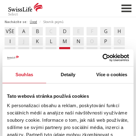
Nacházíte se:
Úvod
Slovník pojmů
VŠE
A
B
C
D
E
F
G
H
NABÍDKA NEMOVITOSTÍ
I
J
K
L
M
N
O
P
Q
CHCI PRODAT / PRONAJMOUT
R
S
T
U
V
W
X
Y
Z
HLÍDAT NOVÉ NABÍDKY
CHCI OCENIT NEMOVITOST
Souhlas
Detaily
Více o cookies
SLOVNÍK REALITNÍCH POJMŮ
O NÁS
V
REFERENCE
Tato webová stránka používá cookies
SLUŽBY
Vada věci
K personalizaci obsahu a reklam, poskytování funkcí
sociálních médií a analýze naší návštěvnosti využíváme
KARIÉRA
Věcné břemeno
soubory cookie. Informace o tom, jak náš web používáte,
FINANCOVÁNÍ / HYPOTÉKA
sdílíme se svými partnery pro sociální média, inzerci a
analýzy. Partneři tyto údaje mohou zkombinovat s
KONTAKT