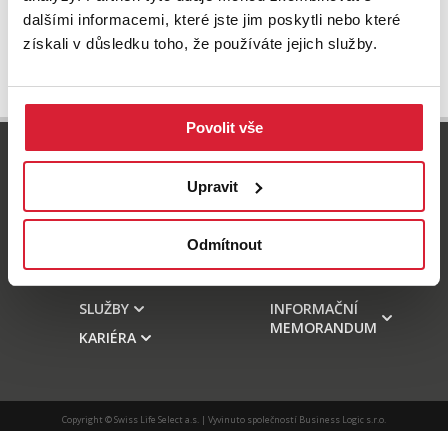
dalšími informacemi, které jste jim poskytli nebo které
získali v důsledku toho, že používáte jejich služby.
Povolit vše
800 77 55 77
info-reality@swisslifeselect.cz
Upravit
Odmítnout
NABÍDKA
HYPOTÉKY
O NÁS
KONTAKT
SLUŽBY
INFORMAČNÍ
MEMORANDUM
KARIÉRA
Copyright © Swiss Life Select a.s. | Vyvinuto společností
Business Logic s.r.o.