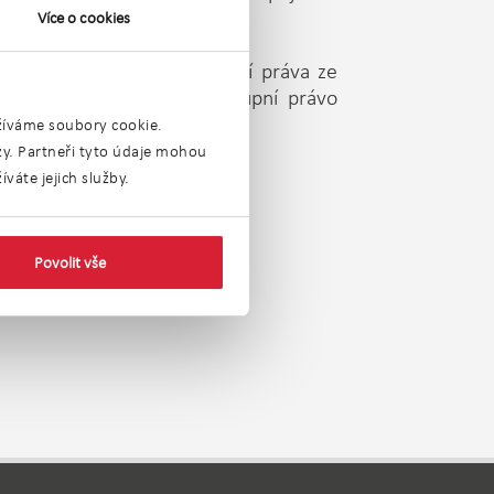
Více o cookies
í, existují však i předkupní práva ze
atří různým osobám. Předkupní právo
uzavřena kupní smlouva.
užíváme soubory cookie.
ýzy. Partneři tyto údaje mohou
váte jejich služby.
Povolit vše