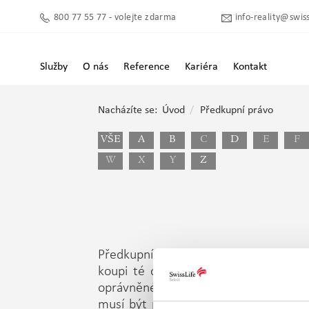
800 77 55 77 - volejte zdarma
info-reality@swiss
Služby
O nás
Reference
Kariéra
Kontakt
Nacházíte se:
Úvod
Předkupní právo
VŠE
A
B
C
D
E
F
W
X
Y
Z
Předkupní právo je právo požadovat, a
koupi té osobě, které předkupní prá
oprávněnému z předkupního práva, a t
musí být písemná a musí obsahovat 