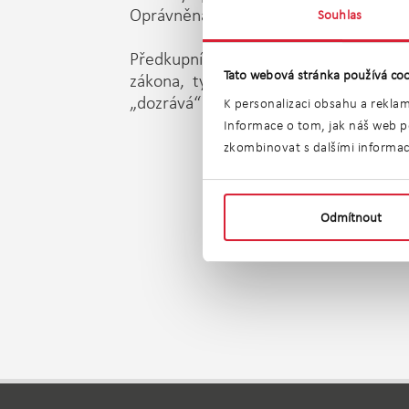
Oprávněná osoba může předkupní právo
Souhlas
Předkupní právo si mohou účastníci s
Tato webová stránka používá coo
zákona, typicky u spoluvlastníků č
„dozrává“ až uzavřením smlouvy s kou
K personalizaci obsahu a reklam
Informace o tom, jak náš web po
zkombinovat s dalšími informacem
Odmítnout