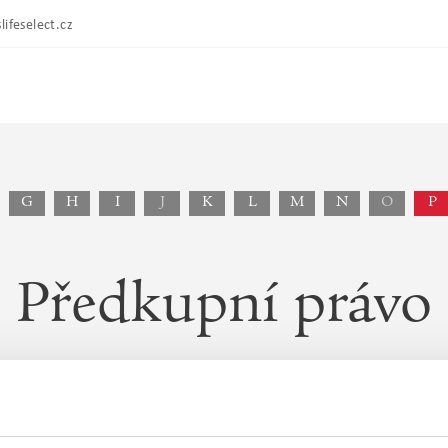
lifeselect.cz
G
H
I
J
K
L
M
N
O
P
Předkupní právo
by při zcizení (tj. převodu vlastnického práva na jino
vo svědčí. Povinný z předkupního práva má povinnost
o za stejných podmínek jako kupujícímu (nebo za cenu 
všechny podmínky koupě, tj. je vyžadováno oznámení o