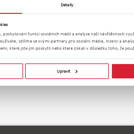
 využít, nevyužít, či vůbec na nabídku nereagovat.
Detaily
jednat ve smlouvě a zapisuje se do katastru nemovitost
kies
i v případech, kdy pozemek a na něm stojící stavba p
pěchtivým, nabídku tak není možné učinit dříve, než je 
, poskytování funkcí sociálních médií a analýze naší návštěvnosti vy
užíváte, sdílíme se svými partnery pro sociální média, inzerci a anal
i, které jste jim poskytli nebo které získali v důsledku toho, že použí
Upravit