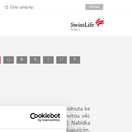
Číslo zakázky:
Q
R
S
T
U
V
u osobu) byla věc nejprve nabídnuta ke
 při prodeji nabídnout nemovitou věc
obvyklou v případě darování). Nabídka
bsahu smlouvy uzavřené s kupujícím.