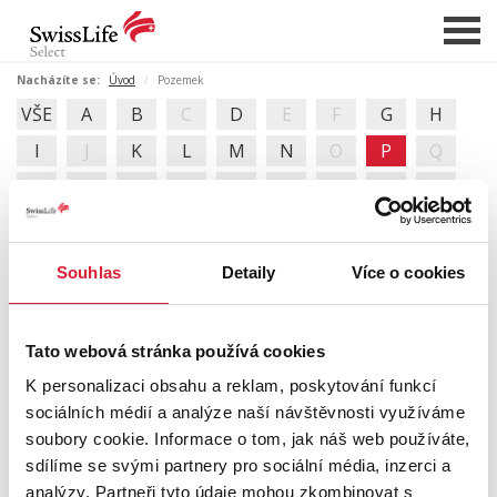
Nacházíte se:
Úvod
Pozemek
VŠE
A
B
C
D
E
F
G
H
NABÍDKA NEMOVITOSTÍ
I
J
K
L
M
N
O
P
Q
CHCI PRODAT / PRONAJMOUT
R
S
T
U
V
W
X
Y
Z
HLÍDAT NOVÉ NABÍDKY
Pozemek
CHCI OCENIT NEMOVITOST
Souhlas
Detaily
Více o cookies
Pozemek je část zemského povrchu s přesně určenými
O NÁS
hranicemi (vlastnictvím, katastrálním územím, druhem
REFERENCE
pozemky...).
Tato webová stránka používá cookies
Katastr nemovitostí dělí pozemky dle druhů na:
SLUŽBY
K personalizaci obsahu a reklam, poskytování funkcí
zastavěné plochy a nádvoří;
sociálních médií a analýze naší návštěvnosti využíváme
KARIÉRA
lesní pozemky;
soubory cookie. Informace o tom, jak náš web používáte,
vodní plochy;
FINANCOVÁNÍ / HYPOTÉKA
sdílíme se svými partnery pro sociální média, inzerci a
ostatní plochy;
analýzy. Partneři tyto údaje mohou zkombinovat s
a zemědělské pozemky (orná půda, chmelnice,
KONTAKT