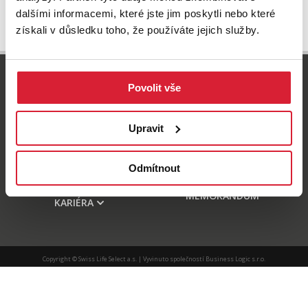
vinice, zahrady, ovocné sady a trvalé travní
dalšími informacemi, které jste jim poskytli nebo které
porosty).
získali v důsledku toho, že používáte jejich služby.
800 77 55 77
Povolit vše
info-reality@swisslifeselect.cz
Upravit
NABÍDKA
HYPOTÉKY
O NÁS
KONTAKT
Odmítnout
SLUŽBY
INFORMAČNÍ
MEMORANDUM
KARIÉRA
Copyright © Swiss Life Select a.s. | Vyvinuto společností
Business Logic s.r.o.