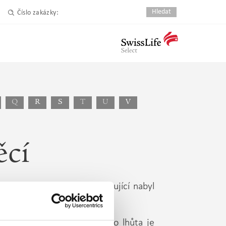
Číslo zakázky:
Q
R
S
T
U
V
ěcí
ovité věci. Pokud tedy kupující nabyl
.
dna zdaňovacího období (tato lhůta je