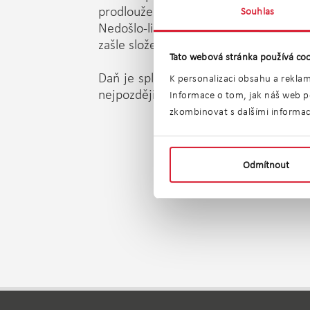
prodloužena do 31. 3. v případě, že 
Souhlas
Nedošlo-li ke změně okolností rozhod
zašle složenku s předepsanou úhradou
Tato webová stránka používá coo
Daň je splatná najednou do 31. 5. dan
K personalizaci obsahu a reklam
nejpozději k 31. 5. a 30. 11. daného r
Informace o tom, jak náš web po
zkombinovat s dalšími informacem
Odmítnout