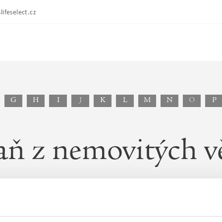
lifeselect.cz
G
H
I
J
K
L
M
N
O
P
ň z nemovitých v
e osoba, která je k 1. 1. daného roku vlastníkem nem
v březnu, je k dani povinen až následující kalendářní rok
 podat příslušnému správci daně nejpozději do 31. le