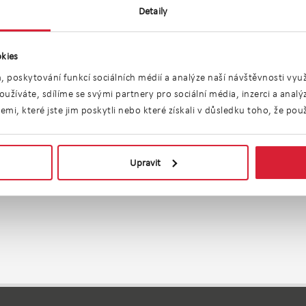
byl v daném roce podán návrh na vklad, ale do 31. 12
Detaily
ných pro stanovení daně, další roky již poplatník daňov
.
kies
ého roku, nepřesahuje-li 5.000 Kč. V ostatních případe
, poskytování funkcí sociálních médií a analýze naší návštěvnosti vy
oku (výjimku mají poplatníci provozující zemědělskou výr
užíváte, sdílíme se svými partnery pro sociální média, inzerci a anal
i, které jste jim poskytli nebo které získali v důsledku toho, že použí
Upravit