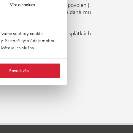
. nebylo rozhodnuto o jeho povolení).
Více o cookies
é přiznání nepodává a správce daně mu
ch se platí ve dvou stejných splátkách
užíváme soubory cookie.
obu a chov ryb).
ýzy. Partneři tyto údaje mohou
váte jejich služby.
Povolit vše