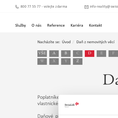
800 77 55 77 - volejte zdarma
info-reality@swiss
Služby
O nás
Reference
Kariéra
Kontakt
Nacházíte se:
Úvod
Daň z nemovitých věcí
VŠE
A
B
C
D
E
F
W
X
Y
Z
Da
Poplatníkem daně z nemovitých věcí j
vlastnické právo k nemovité věci např. 
Daňové přiznání je poplatník povinen