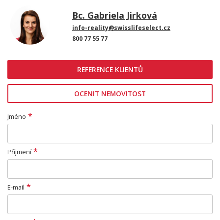
Bc. Gabriela Jirková
info-reality@swisslifeselect.cz
800 77 55 77
REFERENCE KLIENTŮ
OCENIT NEMOVITOST
*
Jméno
*
Příjmení
*
E-mail