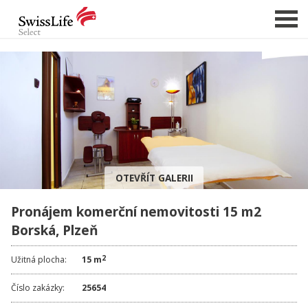
NABÍDKA NEMOVITOSTÍ
CHCI PRODAT / PRONAJMOUT
HLÍDAT NOVÉ NABÍDKY
CHCI OCENIT NEMOVITOST
OTEVŘÍT GALERII
O NÁS
Pronájem komerční nemovitosti 15 m2
REFERENCE
Borská, Plzeň
SLUŽBY
KARIÉRA
2
Užitná plocha:
15 m
FINANCOVÁNÍ / HYPOTÉKA
Číslo zakázky:
25654
KONTAKT