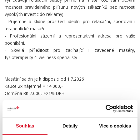
možnost pravidelného přísunu nových zákazníků bez nutnosti
vysokých investic do reklamy).
- Příjemné a klidné prostředí ideální pro relaxační, sportovní i
terapeutické masáže.
- Profesionální zázemí a reprezentativní adresa pro vaše
podnikání.
- Skvělá příležitost pro začínající i zavedené maséry,
fyzioterapeuty či wellness specialisty
Masážní salón je k dispozici od 1.7.2026
Kauce 2x nájemné = 14.000,-
Odměna RK 7.000,-+21% DPH
Pro více informací a prohlídku nás neváhejte kontaktovat. Takové
prostory se na trhu objevují jen zřídka.
Souhlas
Detaily
Více o cookies