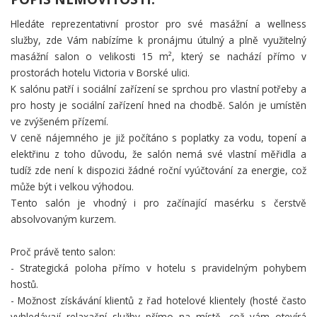
Hledáte reprezentativní prostor pro své masážní a wellness
služby, zde Vám nabízíme k pronájmu útulný a plně využitelný
masážní salon o velikosti 15 m², který se nachází přímo v
prostorách hotelu Victoria v Borské ulici.
K salónu patří i sociální zařízení se sprchou pro vlastní potřeby a
pro hosty je sociální zařízení hned na chodbě. Salón je umístěn
ve zvýšeném přízemí.
V ceně nájemného je již počítáno s poplatky za vodu, topení a
elektřinu z toho důvodu, že salón nemá své vlastní měřidla a
tudíž zde není k dispozici žádné roční vyúčtování za energie, což
může být i velkou výhodou.
Tento salón je vhodný i pro začínající masérku s čerstvě
absolvovaným kurzem.
Proč právě tento salon:
- Strategická poloha přímo v hotelu s pravidelným pohybem
hostů.
- Možnost získávání klientů z řad hotelové klientely (hosté často
vyhledávají relaxační služby přímo na místě, což vám otevírá