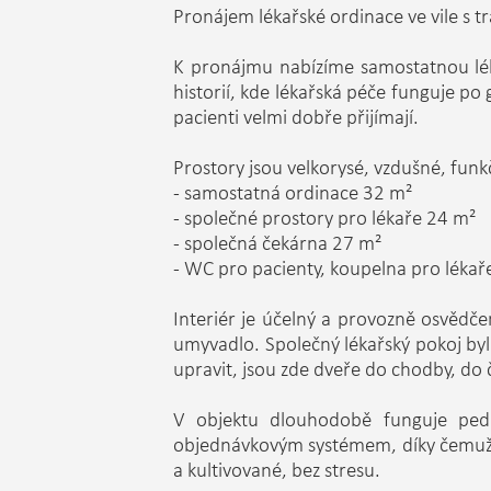
Pronájem lékařské ordinace ve vile s trad
K pronájmu nabízíme samostatnou lék
historií, kde lékařská péče funguje 
pacienti velmi dobře přijímají.
Prostory jsou velkorysé, vzdušné, funk
- samostatná ordinace 32 m²
- společné prostory pro lékaře 24 m²
- společná čekárna 27 m²
- WC pro pacienty, koupelna pro lékař
Interiér je účelný a provozně osvědče
umyvadlo. Společný lékařský pokoj byl
upravit, jsou zde dveře do chodby, do
V objektu dlouhodobě funguje pedia
objednávkovým systémem, díky čemuž n
a kultivované, bez stresu.