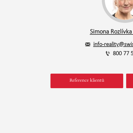
Simona Rozlívka
info-reality@swis
800 77 
Reference klientů