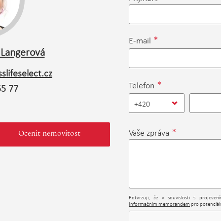
*
E-mail
 Langerová
slifeselect.cz
*
Telefon
55 77
+420
*
Vaše zpráva
Ocenit nemovitost
Potvrzuji, že v souvislosti s projeve
Informačním memorandem
pro potenciáln