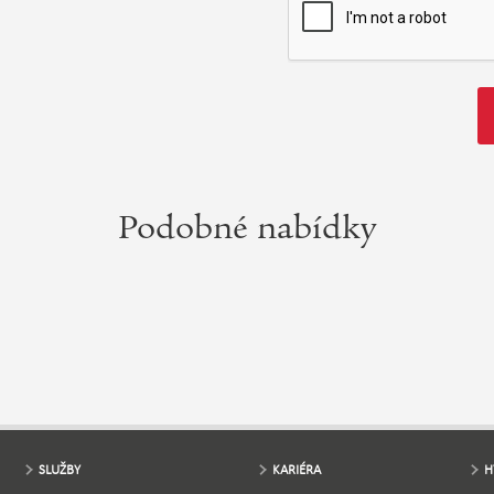
Podobné nabídky
SLUŽBY
KARIÉRA
H