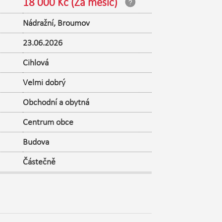
18 000 Kč (Za měsíc)
Nádražní
,
Broumov
23.06.2026
Cihlová
Velmi dobrý
Obchodní a obytná
Centrum obce
Budova
Částečně