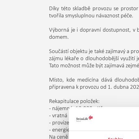
Díky této skladbě provozu se prostor
tvořila smysluplnou návaznost péče.
Výborná je i dopravní dostupnost, v b
domem.
Součástí objektu je také zajímavý a 
zájmu lékaře o dlouhodobější využití
Tato možnost může být zajímavá zejména
Místo, kde medicína dává dlouhodob
připravena k provozu od 1. dubna 202
Rekapitulace položek:
- nájemné: 18.000,- Kč
- vratná kauce: 18.000,- Kč
- provize 5.000,- Kč
- energie a služby měsíčně nad rámec n
Na ceně nájemného se umíme domluvi