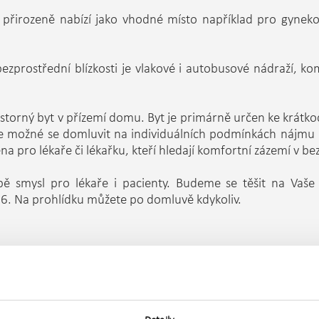
 přirozeně nabízí jako vhodné místo například pro gynekolo
ezprostřední blízkosti je vlakové i autobusové nádraží, ko
prostorný byt v přízemí domu. Byt je primárně určen ke krá
 je možné se domluvit na individuálních podmínkách nájmu 
 pro lékaře či lékařku, kteří hledají komfortní zázemí v bez
ě smysl pro lékaře i pacienty. Budeme se těšit na Vaše
6. Na prohlídku můžete po domluvě kdykoliv.
ájemného 9.500,- Kč. Částka zahrnuje elektřinu, vytápění, 
t.