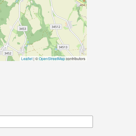
Leaflet
|
©
OpenStreetMap
contributors