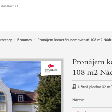
lifeselect.cz
rostory
Broumov
Pronájem komerční nemovitosti 108 m2 Nádr
Pronájem k
108 m2 Nád
2
Užitná plocha: 32 m
Název: