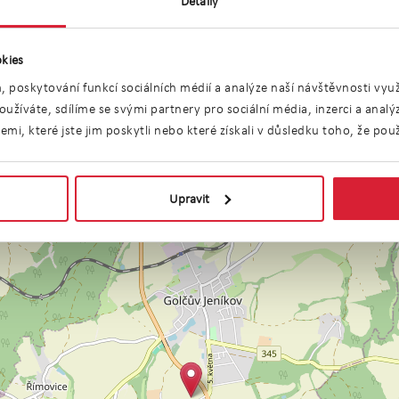
Detaily
AILEM
kies
, poskytování funkcí sociálních médií a analýze naší návštěvnosti vy
užíváte, sdílíme se svými partnery pro sociální média, inzerci a anal
i, které jste jim poskytli nebo které získali v důsledku toho, že použí
Umístění objektu
Upravit