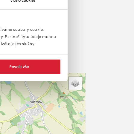
Více o cookies
užíváme soubory cookie.
ýzy. Partneři tyto údaje mohou
váte jejich služby.
Povolit vše