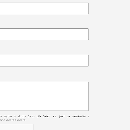
ním zájmu o služby Swiss Life Select a.s. jsem se seznámil/a s
ího klienta a klienta.