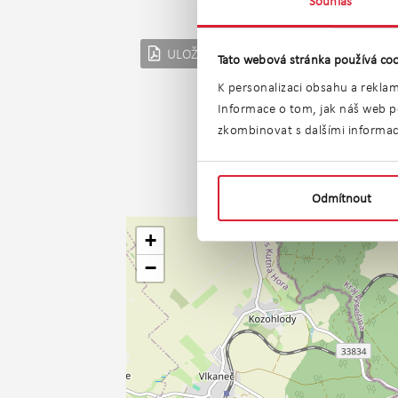
Souhlas
ULOŽIT JAKO PDF
POSLAT EM
Tato webová stránka používá coo
K personalizaci obsahu a reklam
Informace o tom, jak náš web po
zkombinovat s dalšími informacem
Odmítnout
+
−