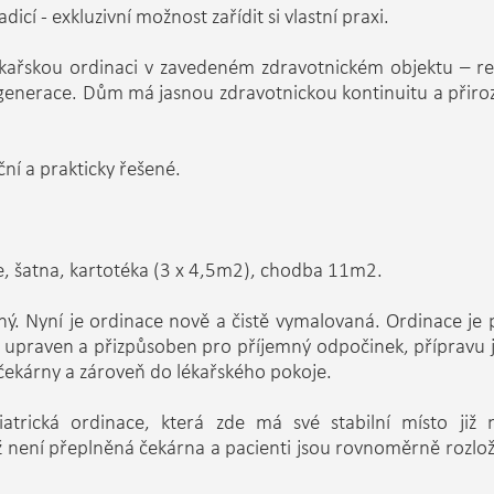
icí - exkluzivní možnost zařídit si vlastní praxi.
ařskou ordinaci v zavedeném zdravotnickém objektu – repr
po generace. Dům má jasnou zdravotnickou kontinuitu a při
ční a prakticky řešené.
e, šatna, kartotéka (3 x 4,5m2), chodba 11m2.
ný. Nyní je ordinace nově a čistě vymalovaná. Ordinace je p
 upraven a přizpůsoben pro příjemný odpočinek, přípravu jíd
 čekárny a zároveň do lékařského pokoje.
trická ordinace, která zde má své stabilní místo již 
ení přeplněná čekárna a pacienti jsou rovnoměrně rozloženi