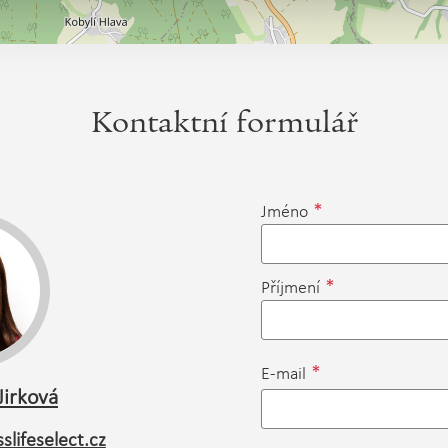
Kontaktní formulář
*
Jméno
*
Příjmení
*
E-mail
Jirková
slifeselect.cz