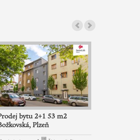
Novinka
Prodej bytu 2+1 53 m2
Prodej by
Božkovská, Plzeň
Průtahu, P