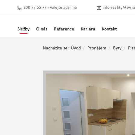
800 77 55 77 - volejte zdarma
info-reality@swiss
Služby
O nás
Reference
Kariéra
Kontakt
Nacházíte se:
Úvod
Pronájem
Byty
Plz