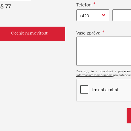
*
Telefon
55 77
+420
*
Vaše zpráva
Ocenit nemovitost
Potvrzuji, že v souvislosti s projeve
Informačním memorandem
pro potenciáln