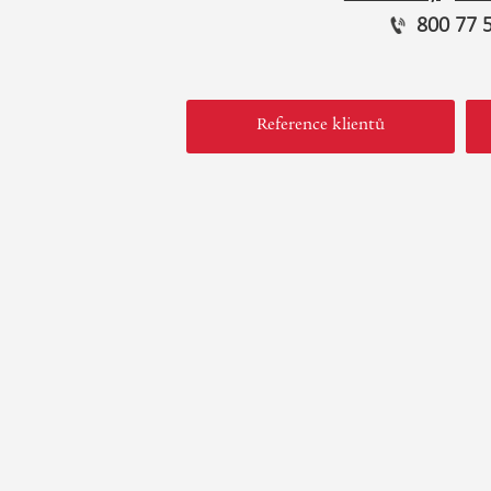
800 77 
Reference klientů