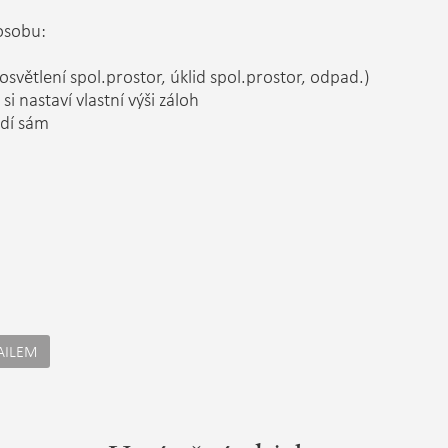
osobu:
světlení spol.prostor, úklid spol.prostor, odpad.)
si nastaví vlastní výši záloh
adí sám
AILEM