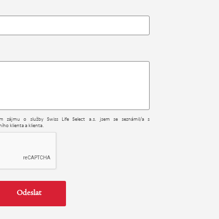
ním zájmu o služby Swiss Life Select a.s. jsem se seznámil/a s
ího klienta a klienta.