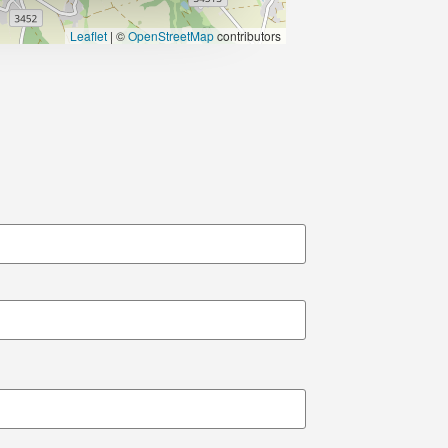
Leaflet
|
©
OpenStreetMap
contributors