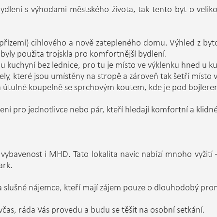
dlení s výhodami městského života, tak tento byt o velikos
(přízemí) cihlového a nově zatepleného domu. Výhled z byt
byly použita trojskla pro komfortnější bydlení.
u kuchyní bez lednice, pro tu je místo ve výklenku hned u k
ely, které jsou umístěny na stropě a zároveň tak šetří místo v
 a útulné koupelně se sprchovým koutem, kde je pod bojlere
lení pro jednotlivce nebo pár, kteří hledají komfortní a klidn
vybavenost i MHD. Tato lokalita navíc nabízí mnoho vyžití 
ark.
 a slušné nájemce, kteří mají zájem pouze o dlouhodobý pro
včas, ráda Vás provedu a budu se těšit na osobní setkání.