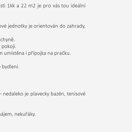
ti 1kk a 22 m2 je pro vás tou ideální
ové jednotky je orientován do zahrady,
uchyně.
 pokoji.
m umístěna i přípojka na pračku.
é bydlení.
– nedaleko je plavecky bazén, tenisové
nájem, nekuřáky.