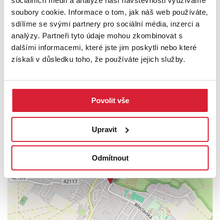
sociálních médií a analýze naší návštěvnosti využíváme
Přesvědčte se o vzácnosti tohoto domu sami na osobní
soubory cookie. Informace o tom, jak náš web používáte,
prohlídce! V případě více zájemců o nemovitost, si majitel
sdílíme se svými partnery pro sociální média, inzerci a
vyhrazuje právo prodat nemovitost zájemci s nejvyšší nabídkou.
analýzy. Partneři tyto údaje mohou zkombinovat s
PODROBNOSTI
dalšími informacemi, které jste jim poskytli nebo které
získali v důsledku toho, že používáte jejich služby.
UMÍSTĚNÍ OBJEKTU
Povolit vše
+
Upravit
−
Odmítnout