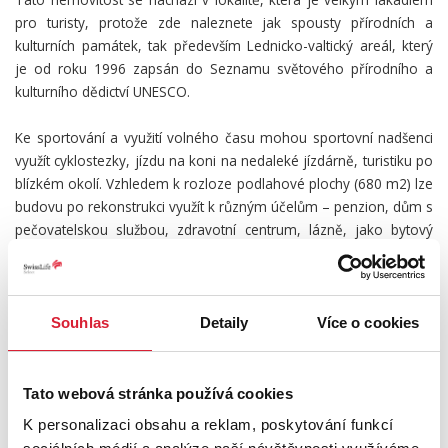
pro turisty, protože zde naleznete jak spousty přírodních a
kulturních památek, tak především Lednicko-valtický areál, který
je od roku 1996 zapsán do Seznamu světového přírodního a
kulturního dědictví UNESCO.
Ke sportování a využití volného času mohou sportovní nadšenci
využít cyklostezky, jízdu na koni na nedaleké jízdárně, turistiku po
blízkém okolí. Vzhledem k rozloze podlahové plochy (680 m2) lze
budovu po rekonstrukci využít k různým účelům – penzion, dům s
pečovatelskou službou, zdravotní centrum, lázně, jako bytový
dům apod.
Swiss Life Select Vám nabízí možnost vypracování nezávislého
porovnání a tvorby hypotéky na míru dle Vašich požadavků a
Souhlas
Detaily
Více o cookies
možností. Díky exkluzivním podmínkám u finančních institucí,
perfektní znalosti trhu a kvalitnímu klientskému servisu se můžete
spolehnout, že Vám doporučíme nejlepší financování Vaší
Tato webová stránka používá cookies
nemovitosti a pomůžeme vyřídit veškeré náležitosti.
K personalizaci obsahu a reklam, poskytování funkcí