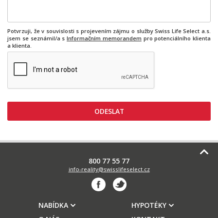
Potvrzuji, že v souvislosti s projevením zájmu o služby Swiss Life Select a.s.
jsem se seznámil/a s
Informačním memorandem
pro potenciálního klienta
a klienta.
800 77 55 77
info-reality@swisslifeselect.cz
NABÍDKA
HYPOTÉKY