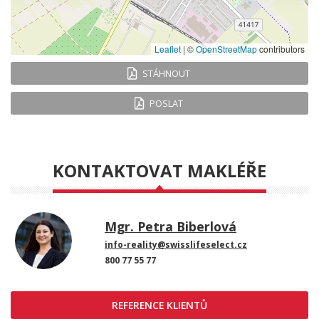
Leaflet
|
©
OpenStreetMap
contributors
STÁHNOUT
POSLAT
KONTAKTOVAT MAKLÉŘE
Mgr. Petra Biberlová
info-reality@swisslifeselect.cz
800 77 55 77
REFERENCE KLIENTŮ