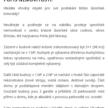
Hledáte vhodný objekt pro své podnikání blízko lázeňské
kolonády?
Neváhejte a podívejte se na nabídku prodeje specifické
nemovitosti v centru krásné lázeňské obce Lednice, okres
Břeclav, též nazývanou Perla Jižní Moravy.
Zázemí v budově nabízí krásně zrekonstruovaný byt 3+1 (98 m2)
nacházející se v 1.NP. Kuchyně je vybavena dřevěnou kuchyňskou
linkou vyrobenou na míru, opatřenou vestavěnými spotřebiči a
celý byt zůstává kompletně vybavený.
Další části budovy v 1.NP a 2.NP se nachází v hrubé fázi započaté
rekonstrukce (nové stropy, svislá izolace, dešťové svody). Část
domu je podsklepená menším sklípkem s klenutým stropem.
Součástí budovy jsou 3 garáže a přibližně 25 parkovacích míst
přímo u domu, kde je aktuálně v provozu parkoviště os. vozidel.
Tato nemovitost se nachází v lokalitě, která je velkým lákadlem