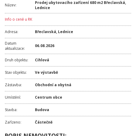
Prodej ubytovacího zařízení 680 m2 Břeclavská,
Název:
Lednice
Info o ceně u RK
Adresa:
Břeclavská
,
Lednice
Datum
06.08.2026
aktualizace:
Druh objektu:
Cihlová
Stav objektu:
Ve výstavbě
Zástavba:
Obchodní a obytná
Umístění:
Centrum obce
Stavba:
Budova
Zařízeno:
Částečně
POPIS NEMOVITOSTI: