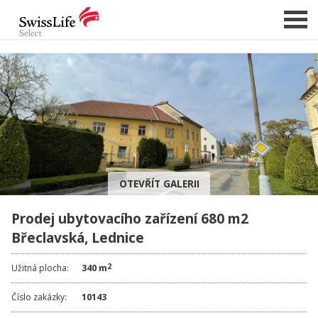
NABÍDKA NEMOVITOSTÍ
CHCI PRODAT / PRONAJMOUT
HLÍDAT NOVÉ NABÍDKY
CHCI OCENIT NEMOVITOST
OTEVŘÍT GALERII
O NÁS
Prodej ubytovacího zařízení 680 m2
REFERENCE
Břeclavská, Lednice
SLUŽBY
KARIÉRA
2
Užitná plocha:
340 m
FINANCOVÁNÍ / HYPOTÉKA
Číslo zakázky:
10143
KONTAKT