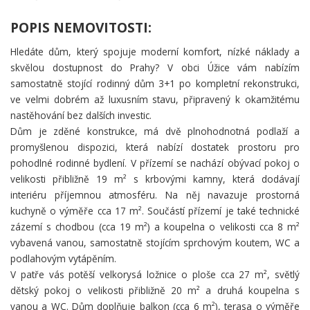
POPIS NEMOVITOSTI:
Hledáte dům, který spojuje moderní komfort, nízké náklady a
skvělou dostupnost do Prahy? V obci Úžice vám nabízím
samostatně stojící rodinný dům 3+1 po kompletní rekonstrukci,
ve velmi dobrém až luxusním stavu, připravený k okamžitému
nastěhování bez dalších investic.
Dům je zděné konstrukce, má dvě plnohodnotná podlaží a
promyšlenou dispozici, která nabízí dostatek prostoru pro
pohodlné rodinné bydlení. V přízemí se nachází obývací pokoj o
velikosti přibližně 19 m² s krbovými kamny, která dodávají
interiéru příjemnou atmosféru. Na něj navazuje prostorná
kuchyně o výměře cca 17 m². Součástí přízemí je také technické
zázemí s chodbou (cca 19 m²) a koupelna o velikosti cca 8 m²
vybavená vanou, samostatně stojícím sprchovým koutem, WC a
podlahovým vytápěním.
V patře vás potěší velkorysá ložnice o ploše cca 27 m², světlý
dětský pokoj o velikosti přibližně 20 m² a druhá koupelna s
vanou a WC. Dům doplňuje balkon (cca 6 m²), terasa o výměře