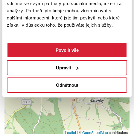
sdílíme se svými partnery pro sociální média, inzerci a
PODROBNOSTI
analýzy. Partneři tyto údaje mohou zkombinovat s
dalšími informacemi, které jste jim poskytli nebo které
UMÍSTĚNÍ OBJEKTU
získali v důsledku toho, že používáte jejich služby.
Povolit vše
+
−
Upravit
Odmítnout
Leaflet
|
©
OpenStreetMap
contributors