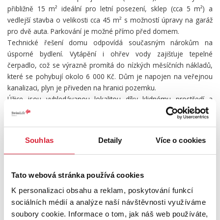
přibližně 15 m² ideální pro letní posezení, sklep (cca 5 m²) a
vedlejší stavba o velikosti cca 45 m² s možností úpravy na garáž
pro dvě auta. Parkování je možné přímo před domem.
Technické řešení domu odpovídá současným nárokům na
úsporné bydlení. Vytápění i ohřev vody zajišťuje tepelné
čerpadlo, což se výrazně promítá do nízkých měsíčních nákladů,
které se pohybují okolo 6 000 Kč. Dům je napojen na veřejnou
kanalizaci, plyn je přiveden na hranici pozemku.
Úžice jsou vyhledávanou lokalitou díky klidnému prostředí a
zároveň výborné dostupnosti do Prahy – MHD spojení přímo do
hlavního města je významným benefitem pro každodenní
dojíždění.
Souhlas
Detaily
Více o cookies
Tato nemovitost představuje ideální kombinaci prostoru,
moderního standardu a strategické polohy. Dům, kde můžete
začít novou kapitolu bez kompromisů.
Tato webová stránka používá cookies
Cena: 10 990 000 Kč.
V případě zájmu o osobní prohlídku mě neváhejte kontaktovat. V
K personalizaci obsahu a reklam, poskytování funkcí
případě více zájemců o nemovitost, si majitel vyhrazuje právo
sociálních médií a analýze naší návštěvnosti využíváme
prodat nemovitost zájemci s nejvyšší nabídkou.
soubory cookie. Informace o tom, jak náš web používáte,