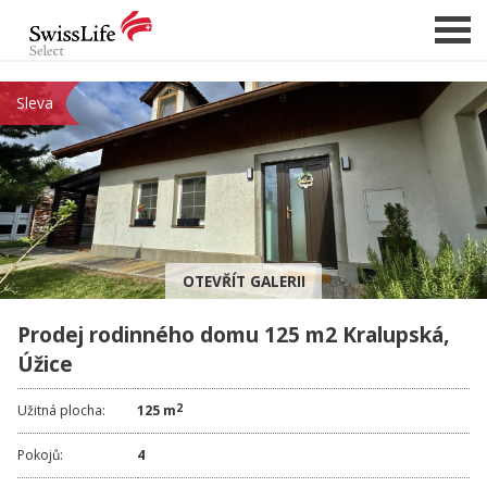
Sleva
NABÍDKA NEMOVITOSTÍ
CHCI PRODAT / PRONAJMOUT
HLÍDAT NOVÉ NABÍDKY
CHCI OCENIT NEMOVITOST
OTEVŘÍT GALERII
O NÁS
Prodej rodinného domu 125 m2 Kralupská,
REFERENCE
Úžice
SLUŽBY
KARIÉRA
2
Užitná plocha:
125 m
FINANCOVÁNÍ / HYPOTÉKA
Pokojů:
4
KONTAKT