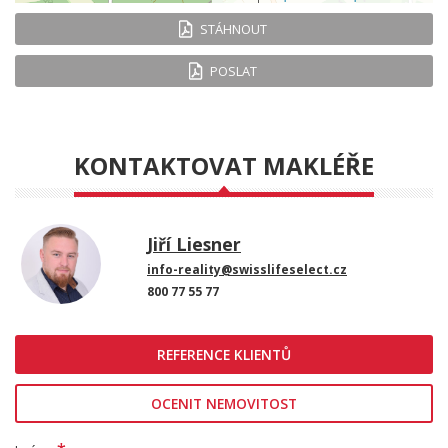
STÁHNOUT
POSLAT
KONTAKTOVAT MAKLÉŘE
Jiří Liesner
info-reality@swisslifeselect.cz
800 77 55 77
REFERENCE KLIENTŮ
OCENIT NEMOVITOST