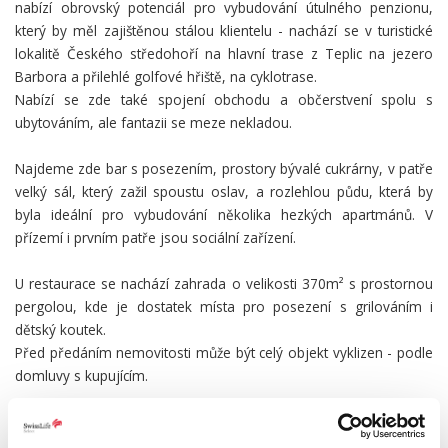
nabízí obrovský potenciál pro vybudování útulného penzionu,
který by měl zajištěnou stálou klientelu - nachází se v turistické
lokalitě Českého středohoří na hlavní trase z Teplic na jezero
Barbora a přilehlé golfové hřiště, na cyklotrase.
Nabízí se zde také spojení obchodu a občerstvení spolu s
ubytováním, ale fantazii se meze nekladou.
Najdeme zde bar s posezením, prostory bývalé cukrárny, v patře
velký sál, který zažil spoustu oslav, a rozlehlou půdu, která by
byla ideální pro vybudování několika hezkých apartmánů. V
přízemí i prvním patře jsou sociální zařízení.
U restaurace se nachází zahrada o velikosti 370m² s prostornou
pergolou, kde je dostatek místa pro posezení s grilováním i
dětský koutek.
Před předáním nemovitosti může být celý objekt vyklizen - podle
domluvy s kupujícím.
PODROBNOSTI