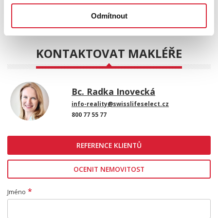
POSLAT
Odmítnout
KONTAKTOVAT MAKLÉŘE
Bc. Radka Inovecká
info-reality@swisslifeselect.cz
800 77 55 77
REFERENCE KLIENTŮ
OCENIT NEMOVITOST
*
Jméno