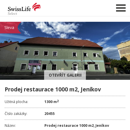
Sleva
NABÍDKA NEMOVITOSTÍ
CHCI PRODAT / PRONAJMOUT
HLÍDAT NOVÉ NABÍDKY
CHCI OCENIT NEMOVITOST
OTEVŘÍT GALERII
O NÁS
Prodej restaurace 1000 m2, Jeníkov
REFERENCE
SLUŽBY
2
Užitná plocha:
1300 m
KARIÉRA
Číslo zakázky:
20455
FINANCOVÁNÍ / HYPOTÉKA
Název:
Prodej restaurace 1000 m2, Jeníkov
KONTAKT