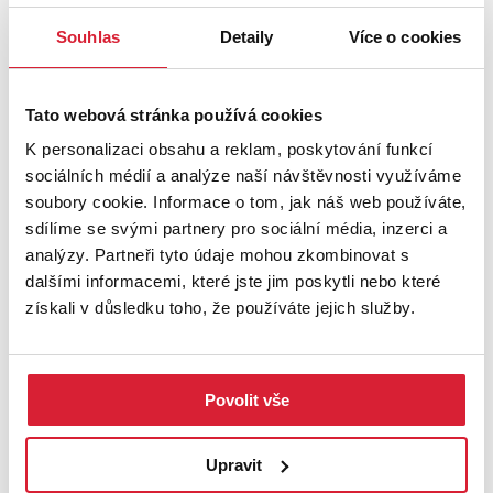
UMÍSTĚNÍ OBJEKTU
Souhlas
Detaily
Více o cookies
Tato webová stránka používá cookies
+
K personalizaci obsahu a reklam, poskytování funkcí
−
sociálních médií a analýze naší návštěvnosti využíváme
soubory cookie. Informace o tom, jak náš web používáte,
sdílíme se svými partnery pro sociální média, inzerci a
analýzy. Partneři tyto údaje mohou zkombinovat s
dalšími informacemi, které jste jim poskytli nebo které
získali v důsledku toho, že používáte jejich služby.
Povolit vše
Leaflet
|
©
OpenStreetMap
contributors
STÁHNOUT
Upravit