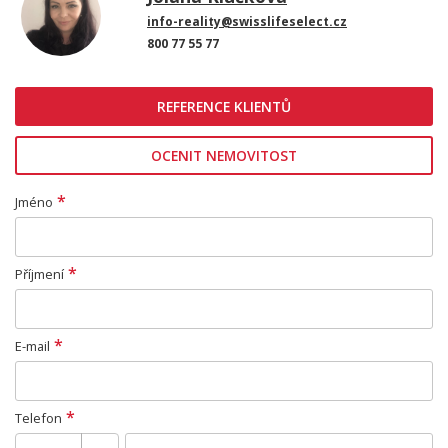
info-reality@swisslifeselect.cz
800 77 55 77
REFERENCE KLIENTŮ
OCENIT NEMOVITOST
*
Jméno
*
Příjmení
*
E-mail
*
Telefon