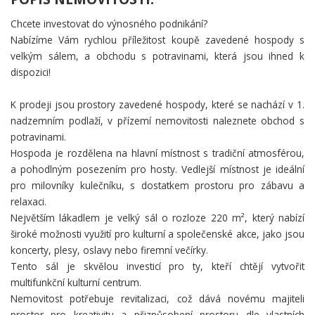
Chcete investovat do výnosného podnikání?
Nabízíme Vám rychlou příležitost koupě zavedené hospody s
velkým sálem, a obchodu s potravinami, která jsou ihned k
dispozici!
K prodeji jsou prostory zavedené hospody, které se nachází v 1.
nadzemním podlaží, v přízemí nemovitosti naleznete obchod s
potravinami.
Hospoda je rozdělena na hlavní místnost s tradiční atmosférou,
a pohodlným posezením pro hosty. Vedlejší místnost je ideální
pro milovníky kulečníku, s dostatkem prostoru pro zábavu a
relaxaci.
Největším lákadlem je velký sál o rozloze 220 m², který nabízí
široké možnosti využití pro kulturní a společenské akce, jako jsou
koncerty, plesy, oslavy nebo firemní večírky.
Tento sál je skvělou investicí pro ty, kteří chtějí vytvořit
multifunkční kulturní centrum.
Nemovitost potřebuje revitalizaci, což dává novému majiteli
prostor pro kreativitu a přizpůsobení prostoru dle vlastních