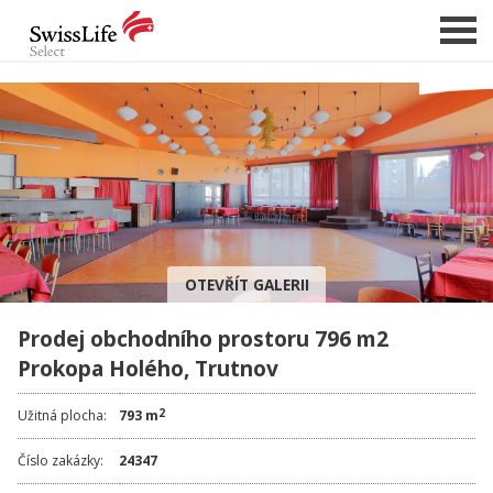
NABÍDKA NEMOVITOSTÍ
CHCI PRODAT / PRONAJMOUT
HLÍDAT NOVÉ NABÍDKY
CHCI OCENIT NEMOVITOST
OTEVŘÍT GALERII
O NÁS
Prodej obchodního prostoru 796 m2
REFERENCE
Prokopa Holého, Trutnov
SLUŽBY
KARIÉRA
2
Užitná plocha:
793 m
FINANCOVÁNÍ / HYPOTÉKA
Číslo zakázky:
24347
KONTAKT