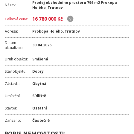
Prodej obchodního prostoru 796 m2 Prokopa
Název:
Holého, Trutnov
16 780 000 Kč
Celková cena:
Adresa:
Prokopa Holého
,
Trutnov
Datum
30.04.2026
aktualizace:
Druh objektu:
Smíšená
Stav objektu:
Dobrý
Zástavba:
Obytná
Umístění:
Sídliště
Stavba:
Ostatní
Zařízeno:
Částečně
POPIS NEMOVITOSTI: