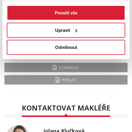
Povolit vše
Upravit
Odmítnout
Leaflet
|
©
OpenStreetMap
contributors
STÁHNOUT
POSLAT
KONTAKTOVAT MAKLÉŘE
Jolana Klučková