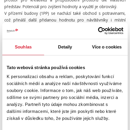
představ. Potenciál pro zvýšení hodnoty a využití je obrovský.
V přízemí budovy (1PP) se nachází také obchod s potravinami,
což přináší další přidanou hodnotu pro návštěvníky i místní
obyvatele, což přináší další potenciál příjmů.
Neváhejte nás kontaktovat pro více informací a domluvení
prohlídky. Tento prostor je připraven na to, aby se stal novým
Souhlas
Detaily
Více o cookies
středobodem společenského dění!
PODROBNOSTI
Tato webová stránka používá cookies
K personalizaci obsahu a reklam, poskytování funkcí
UMÍSTĚNÍ OBJEKTU
sociálních médií a analýze naší návštěvnosti využíváme
soubory cookie. Informace o tom, jak náš web používáte,
sdílíme se svými partnery pro sociální média, inzerci a
analýzy. Partneři tyto údaje mohou zkombinovat s
+
dalšími informacemi, které jste jim poskytli nebo které
−
získali v důsledku toho, že používáte jejich služby.