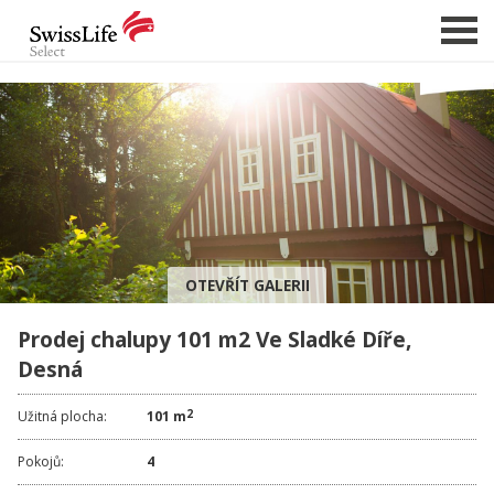
NABÍDKA NEMOVITOSTÍ
CHCI PRODAT / PRONAJMOUT
HLÍDAT NOVÉ NABÍDKY
CHCI OCENIT NEMOVITOST
OTEVŘÍT GALERII
O NÁS
Prodej chalupy 101 m2 Ve Sladké Díře,
REFERENCE
Desná
SLUŽBY
KARIÉRA
2
Užitná plocha:
101 m
FINANCOVÁNÍ / HYPOTÉKA
Pokojů:
4
KONTAKT