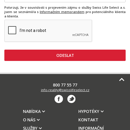
Potvrzuji, že v souvislosti s projevením zájmu o služby Swiss Life Select a.s.
jsem se seznámil/a s
Informačním memorandem
pro potenciálního klienta
a klienta.
800 77 55 77
info-reality@swisslifeselect.cz
NABÍDKA
HYPOTÉKY
O NÁS
KONTAKT
SLUŽBY
INFORMAČNÍ