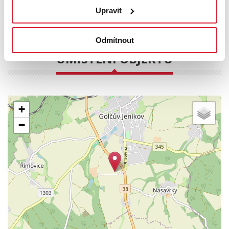
osobně.
Upravit
PODROBNOSTI
Odmítnout
UMÍSTĚNÍ OBJEKTU
+
−