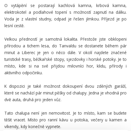
O vytápění se postarají kachlová kamna, krbová kamna,
elektrokotel a podlahové topení s možností zapnutí na dálku.
Voda je z vlastní studny, odpad je řešen jímkou. Příjezd je po
lesní cestě.
Velkou předností je samotná lokalita. Přestože jste obklopeni
přírodou a tichem lesa, do Tanvaldu se dostanete během pár
minut a Liberec je jen o něco dále. V okolí najdete značené
turistické trasy, běžkařské stopy, sjezdovky i horské potoky. Je to
místo, kde si na své přijdou milovníci hor, klidu, přírody i
aktivního odpočinku.
K dispozici je také možnost dokoupení dvou zděných garáží,
které se nachází pár minut pěšky od chalupy. Jedna je vhodná pro
dvě auta, druhá pro jeden vůz.
Tato chalupa není jen nemovitost. Je to místo, kam se budete
těšit vracet. Místo pro ranní kávu u potoka, večery u kamen a
víkendy, kdy konečně vypnete.