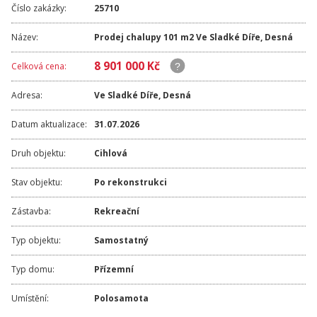
Číslo zakázky:
25710
Název:
Prodej chalupy 101 m2 Ve Sladké Díře, Desná
8 901 000 Kč
Celková cena:
Adresa:
Ve Sladké Díře
,
Desná
Datum aktualizace:
31.07.2026
Druh objektu:
Cihlová
Stav objektu:
Po rekonstrukci
Zástavba:
Rekreační
Typ objektu:
Samostatný
Typ domu:
Přízemní
Umístění:
Polosamota