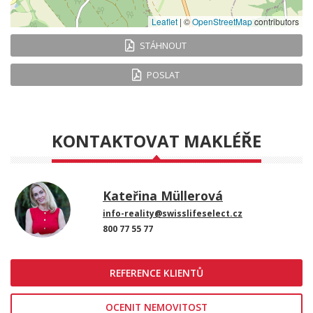
Leaflet
|
©
OpenStreetMap
contributors
STÁHNOUT
POSLAT
KONTAKTOVAT MAKLÉŘE
Kateřina Müllerová
info-reality@swisslifeselect.cz
800 77 55 77
REFERENCE KLIENTŮ
OCENIT NEMOVITOST