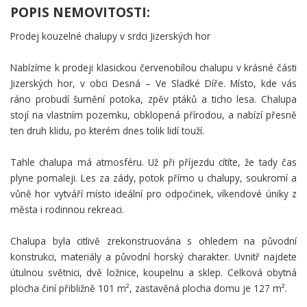
POPIS NEMOVITOSTI:
Prodej kouzelné chalupy v srdci Jizerských hor
Nabízíme k prodeji klasickou červenobílou chalupu v krásné části
Jizerských hor, v obci Desná – Ve Sladké Díře. Místo, kde vás
ráno probudí šumění potoka, zpěv ptáků a ticho lesa. Chalupa
stojí na vlastním pozemku, obklopená přírodou, a nabízí přesně
ten druh klidu, po kterém dnes tolik lidí touží.
Tahle chalupa má atmosféru. Už při příjezdu cítíte, že tady čas
plyne pomaleji. Les za zády, potok přímo u chalupy, soukromí a
vůně hor vytváří místo ideální pro odpočinek, víkendové úniky z
města i rodinnou rekreaci.
Chalupa byla citlivě zrekonstruována s ohledem na původní
konstrukci, materiály a původní horský charakter. Uvnitř najdete
útulnou světnici, dvě ložnice, koupelnu a sklep. Celková obytná
plocha činí přibližně 101 m², zastavěná plocha domu je 127 m².