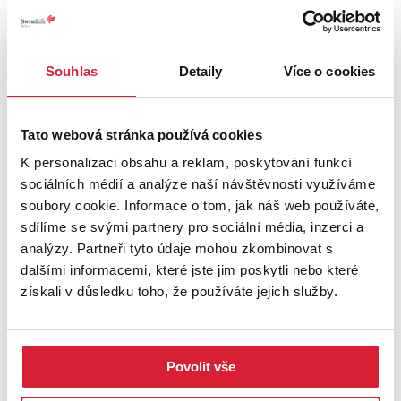
Adresa: Desná – Ve Sladké Díře
Souhlas
Detaily
Více o cookies
Katastrální území: Desná II
Zastavěná plocha: 127 m²
Obytná plocha: cca 101 m²
Tato webová stránka používá cookies
Dispozice: světnice, dvě ložnice, koupelna, sklep
K personalizaci obsahu a reklam, poskytování funkcí
Voda: vlastní studna
sociálních médií a analýze naší návštěvnosti využíváme
Odpad: jímka
soubory cookie. Informace o tom, jak náš web používáte,
Vytápění: kachlová kamna, krbová kamna, elektrokotel,
sdílíme se svými partnery pro sociální média, inzerci a
podlahové topení s možností zapnutí na dálku
analýzy. Partneři tyto údaje mohou zkombinovat s
Příjezd: lesní cesta
dalšími informacemi, které jste jim poskytli nebo které
získali v důsledku toho, že používáte jejich služby.
Cena: 8 901 000 Kč včetně provize a právního servisu navíc dvě
garáže pro tři vozy, které nejsou součástí chalupy, ale jsou v
dochází vzdálenosti.
Povolit vše
Pokud hledáte chalupu v Jizerských horách, kde uslyšíte jen
šumění potoka, zpěv ptáků a ticho lesa, ráda Vás provedu