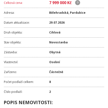
7 999 000 Kč
Celková cena:
Adresa:
Bělehradská
,
Pardubice
Datum aktualizace:
29.07.2026
Druh objektu:
Cihlová
Stav objektu:
Novostavba
Zástavba:
Obytná
Vlastnictví:
Osobní
Zařízeno:
Částečně
Počet podlaží celkem:
8
Číslo podlaží:
2
POPIS NEMOVITOSTI: