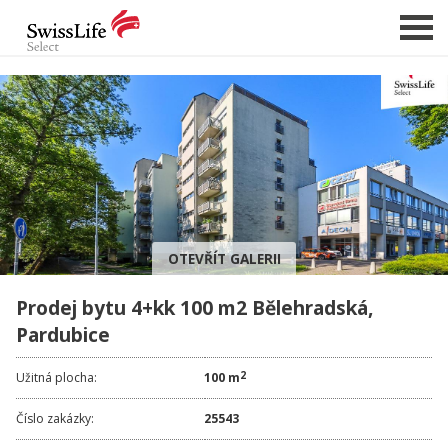
NABÍDKA NEMOVITOSTÍ
CHCI PRODAT / PRONAJMOUT
HLÍDAT NOVÉ NABÍDKY
CHCI OCENIT NEMOVITOST
OTEVŘÍT GALERII
O NÁS
Prodej bytu 4+kk 100 m2 Bělehradská,
REFERENCE
Pardubice
SLUŽBY
KARIÉRA
2
Užitná plocha:
100 m
FINANCOVÁNÍ / HYPOTÉKA
Číslo zakázky:
25543
KONTAKT