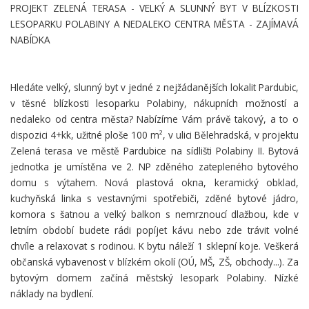
PROJEKT ZELENÁ TERASA - VELKÝ A SLUNNÝ BYT V BLÍZKOSTI
LESOPARKU POLABINY A NEDALEKO CENTRA MĚSTA - ZAJÍMAVÁ
NABÍDKA
Hledáte velký, slunný byt v jedné z nejžádanějších lokalit Pardubic,
v těsné blízkosti lesoparku Polabiny, nákupních možností a
nedaleko od centra města? Nabízíme Vám právě takový, a to o
dispozici 4+kk, užitné ploše 100 m², v ulici Bělehradská, v projektu
Zelená terasa ve městě Pardubice na sídlišti Polabiny II. Bytová
jednotka je umístěna ve 2. NP zděného zatepleného bytového
domu s výtahem. Nová plastová okna, keramický obklad,
kuchyňská linka s vestavnými spotřebiči, zděné bytové jádro,
komora s šatnou a velký balkon s nemrznoucí dlažbou, kde v
letním období budete rádi popíjet kávu nebo zde trávit volné
chvíle a relaxovat s rodinou. K bytu náleží 1 sklepní koje. Veškerá
občanská vybavenost v blízkém okolí (OÚ, MŠ, ZŠ, obchody...). Za
bytovým domem začíná městský lesopark Polabiny. Nízké
náklady na bydlení.