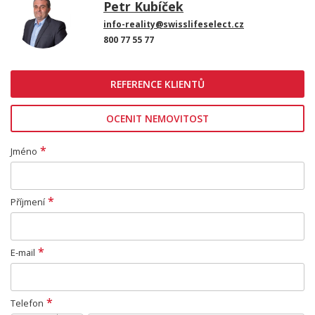
Petr Kubíček
info-reality@swisslifeselect.cz
800 77 55 77
REFERENCE KLIENTŮ
OCENIT NEMOVITOST
*
Jméno
*
Příjmení
*
E-mail
*
Telefon