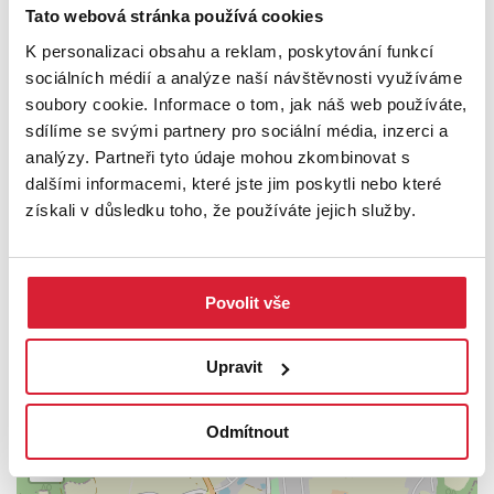
Tato webová stránka používá cookies
Swiss Life Select Vám nabízí možnost vypracování nezávislé
K personalizaci obsahu a reklam, poskytování funkcí
tvorby financování na míru dle Vašich požadavků a možností. Díky
sociálních médií a analýze naší návštěvnosti využíváme
exkluzivním podmínkám u finančních institucí, perfektní znalostí
soubory cookie. Informace o tom, jak náš web používáte,
trhu a kvalitnímu klientskému servisu se můžete spolehnout, že
sdílíme se svými partnery pro sociální média, inzerci a
Vám doporučíme nejlepší financování Vaší nemovitosti.
analýzy. Partneři tyto údaje mohou zkombinovat s
dalšími informacemi, které jste jim poskytli nebo které
Více informací u makléře Petra Kubíčka, který se bude těšit na
získali v důsledku toho, že používáte jejich služby.
společnou prohlídku.
PODROBNOSTI
Povolit vše
UMÍSTĚNÍ OBJEKTU
Upravit
+
Odmítnout
−