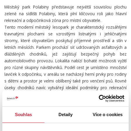
Městský park Polabiny představuje největší souvislou plochu
zeleně na sídlišti Polabiny, která plní klíčovou roli jako hlavní
rekreační a odpočinková zóna pro místní obyvatele.
Tento moderní městský lesopark je charakteristický rozsáhlými
travnatými plochami se vzrostlými listnatými i jehličnatými
stromy, které obyvatelům poskytují příjemné prostředí a stín v
letních měsících. Parkem prochází síť udržovaných asfaltových a
dlážděných chodníků, jež zajišťují bezpečný pohyb bez
automobilového provozu. Lokalita nabízí bohaté možnosti vyžití
pro různé skupiny návštěvníků. Podél cest je umístěno množství
laviček k odpočinku, v areálu se nacházejí herní prvky pro rodiny
s dětmi a prostor je velmi oblíbený také pro venčení psů. Rovné
úseky chodníků navíc vytvářejí ideální podmínky pro rekreační
běžce, vyznavače kondiční chůze či rodiče s kočárky. Městský
park Polabiny tak tvoří zásadní prvek pro sport, relaxaci a zvýšení
kvality života v této části města.
Souhlas
Detaily
Více o cookies
Říkáte si, to je přesně to, co hledám? Tak není nic jednoduššího,
než- li zavolat a domluvit se na prohlídce.