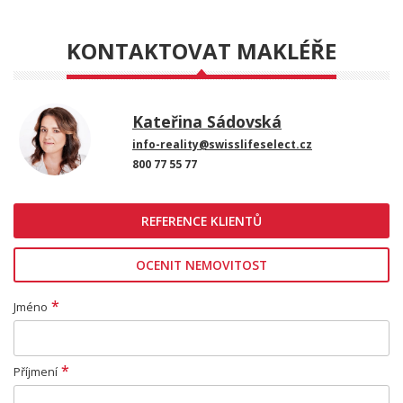
KONTAKTOVAT MAKLÉŘE
Kateřina Sádovská
info-reality@swisslifeselect.cz
800 77 55 77
REFERENCE KLIENTŮ
OCENIT NEMOVITOST
*
Jméno
*
Příjmení