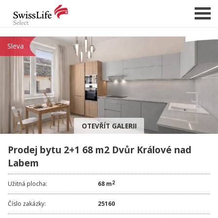
Sleva
NABÍDKA NEMOVITOSTÍ
CHCI PRODAT / PRONAJMOUT
HLÍDAT NOVÉ NABÍDKY
CHCI OCENIT NEMOVITOST
OTEVŘÍT GALERII
O NÁS
Prodej bytu 2+1 68 m2 Dvůr Králové nad
REFERENCE
Labem
SLUŽBY
KARIÉRA
2
Užitná plocha:
68 m
FINANCOVÁNÍ / HYPOTÉKA
Číslo zakázky:
25160
KONTAKT