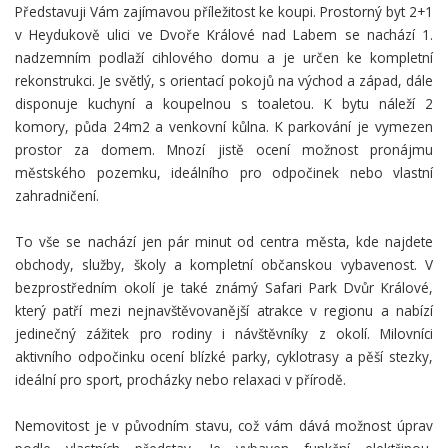
Představuji Vám zajímavou příležitost ke koupi. Prostorný byt 2+1
v Heydukově ulici ve Dvoře Králové nad Labem se nachází 1.
nadzemním podlaží cihlového domu a je určen ke kompletní
rekonstrukci. Je světlý, s orientací pokojů na východ a západ, dále
disponuje kuchyní a koupelnou s toaletou. K bytu náleží 2
komory, půda 24m2 a venkovní kůlna. K parkování je vymezen
prostor za domem. Mnozí jistě ocení možnost pronájmu
městského pozemku, ideálního pro odpočinek nebo vlastní
zahradničení.
To vše se nachází jen pár minut od centra města, kde najdete
obchody, služby, školy a kompletní občanskou vybavenost. V
bezprostředním okolí je také známý Safari Park Dvůr Králové,
který patří mezi nejnavštěvovanější atrakce v regionu a nabízí
jedinečný zážitek pro rodiny i návštěvníky z okolí. Milovníci
aktivního odpočinku ocení blízké parky, cyklotrasy a pěší stezky,
ideální pro sport, procházky nebo relaxaci v přírodě.
Nemovitost je v původním stavu, což vám dává možnost úprav