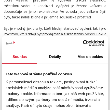
podle vlastních představ. Je vybaven funkční elektřinou,
městskou vodou a kanalizací, vytápění je řešeno vafkami a
doporučuje se jeho rekonstrukce. Ve vchodu jsou celkem čtyři
byty, takže nabízí klidné a příjemné sousedské prostředí.
Byt je vhodný jak pro ty, kteří hledají startovací bydlení, tak i pro
investory, kteří chtějí byt pronajímat a získat stabilní výnos. Pokud
hledáte nemovitost s potenciálem a chcete si ji přizpůsobit podle
svých představ, je tato nabídka právě pro vás. Informace o stavu
hospodaření SVJ a případných investicích Vám sdělím při
osobním setkání.
Souhlas
Detaily
Více o cookies
Pokud Vás nabídka zaujala, neváhejte a domluvte si termín své
prohlídky, kde se na Vás bude těšit realitní makléřka Kateřina
Tato webová stránka používá cookies
Sádovská.
K personalizaci obsahu a reklam, poskytování funkcí
sociálních médií a analýze naší návštěvnosti využíváme
PODROBNOSTI
soubory cookie. Informace o tom, jak náš web používáte,
sdílíme se svými partnery pro sociální média, inzerci a
UMÍSTĚNÍ OBJEKTU
analýzy. Partneři tyto údaje mohou zkombinovat s