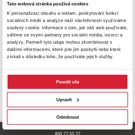
Zkuste upravit filtr
Tato webová stránka používá cookies
nebo přejděte na základní
nabídku nemovitostí.
K personalizaci obsahu a reklam, poskytování funkcí
sociálních médií a analýze naší návštěvnosti využíváme
soubory cookie. Informace o tom, jak náš web používáte,
sdílíme se svými partnery pro sociální média, inzerci a
analýzy. Partneři tyto údaje mohou zkombinovat s
dalšími informacemi, které jste jim poskytli nebo které
získali v důsledku toho, že používáte jejich služby.
Povolit vše
UPRAVIT VYHLEDÁVÁNÍ
Upravit
Odmítnout
800 77 55 77