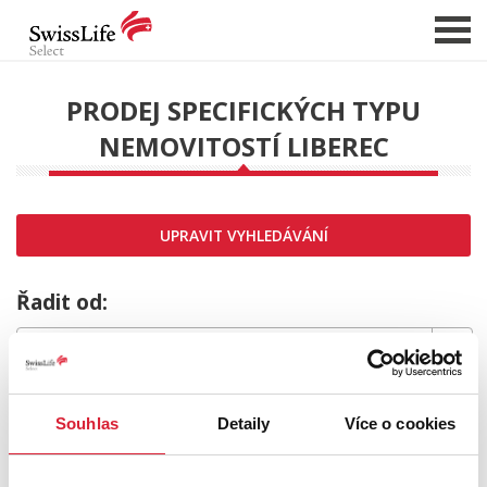
PRODEJ SPECIFICKÝCH TYPU
NEMOVITOSTÍ LIBEREC
NABÍDKA NEMOVITOSTÍ
CHCI PRODAT / PRONAJMOUT
HLÍDAT NOVÉ NABÍDKY
UPRAVIT VYHLEDÁVÁNÍ
CHCI OCENIT NEMOVITOST
O NÁS
Řadit od:
REFERENCE
SLUŽBY
MRZÍ NÁS TO,
KARIÉRA
Souhlas
Detaily
Více o cookies
FINANCOVÁNÍ / HYPOTÉKA
ale požadovaný typ nemovitosti nebyl nalezen.
KONTAKT