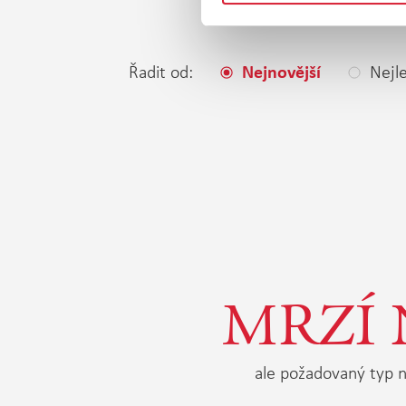
Řadit od:
Nejle
Nejnovější
MRZÍ 
ale požadovaný typ n