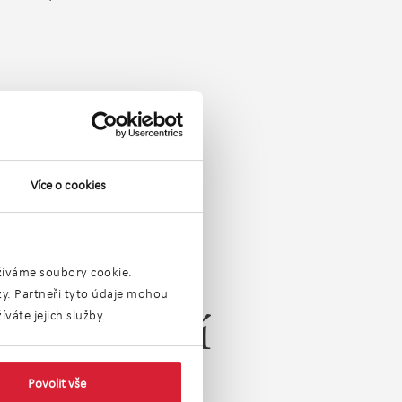
Více o cookies
užíváme soubory cookie.
ýzy. Partneři tyto údaje mohou
váte jejich služby.
emovitostí
u
Povolit vše