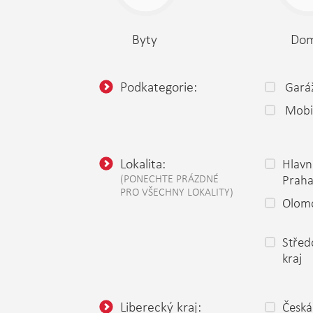
Byty
Do
Podkategorie:
Gará
Mobi
Lokalita:
Hlavn
(PONECHTE PRÁZDNÉ
Prah
PRO VŠECHNY LOKALITY)
Olomo
Střed
kraj
Liberecký kraj:
Česká