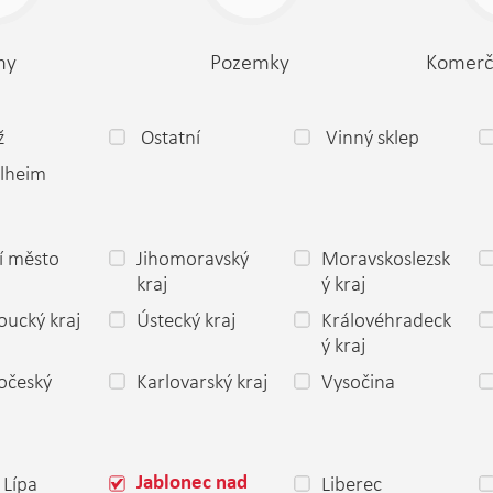
my
Pozemky
Komerč
ž
Ostatní
Vinný sklep
lheim
í město
Jihomoravský
Moravskoslezsk
a
kraj
ý kraj
ucký kraj
Ústecký kraj
Královéhradeck
ý kraj
očeský
Karlovarský kraj
Vysočina
 Lípa
Liberec
Jablonec nad