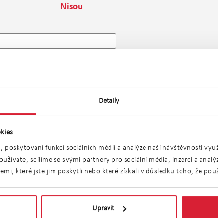
Nisou
o
Detaily
kies
, poskytování funkcí sociálních médií a analýze naší návštěvnosti vy
užíváte, sdílíme se svými partnery pro sociální média, inzerci a anal
i, které jste jim poskytli nebo které získali v důsledku toho, že použí
ecifických typu n
Jablonec nad Niso
Upravit