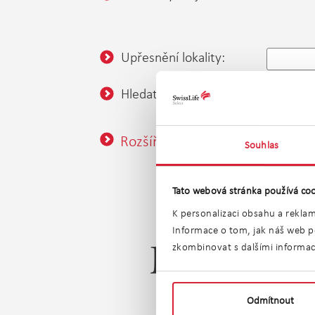
Upřesnění lokality:
Hledat v okolí:
nezadán
Rozšířené vyhledávání
Souhlas
Tato webová stránka používá coo
K personalizaci obsahu a reklam
Informace o tom, jak náš web po
zkombinovat s dalšími informacem
Prodej sp
Odmítnout