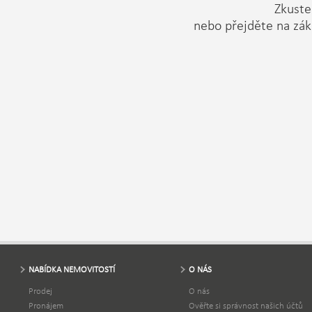
Zkuste 
nebo přejděte na zák
NABÍDKA NEMOVITOSTÍ
O NÁS
Prodej
O nás
Pronájem
Ověřte si správnost našich účtů