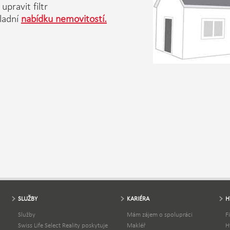
upravit filtr
ladní
nabídku nemovitostí.
SLUŽBY
KARIÉRA
H
Služby
Mám zájem o spolupráci
F
Swiss Life Select Reality poskytuje
Makléř
H