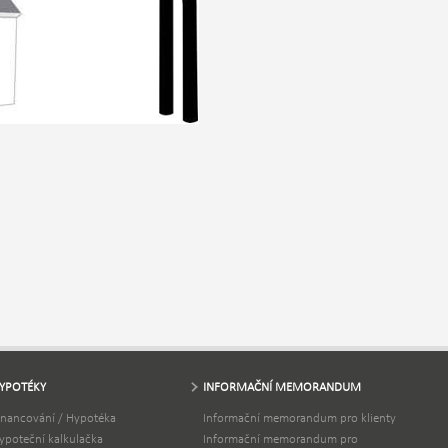
YPOTÉKY
INFORMAČNÍ MEMORANDUM
inancování / Hypotéka
Informační memorandum pro klienty
ypoteční kalkulačka
Informační memorandum pro