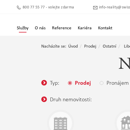
800 77 55 77 - volejte zdarma
info-reality@swiss
Služby
O nás
Reference
Kariéra
Kontakt
Nacházíte se:
Úvod
Prodej
Ostatní
Lib
N
Typ:
Pronájem
Prodej
Druh nemovitosti: