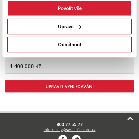
Povolit vše
Upravit
Prodej zemědělského objektu 1797 m2,
Odmítnout
Cizkrajov
1 400 000 Kč
UPRAVIT VYHLEDÁVÁNÍ
800 77 55 77
info-reality@swisslifeselect.cz