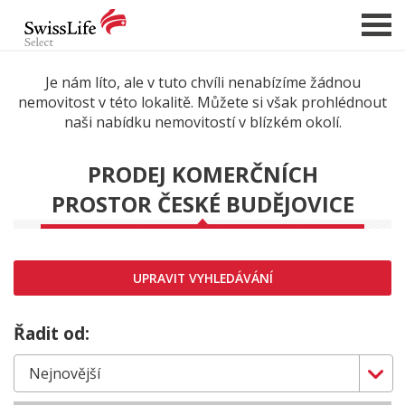
Je nám líto, ale v tuto chvíli nenabízíme žádnou
nemovitost v této lokalitě. Můžete si však prohlédnout
NABÍDKA NEMOVITOSTÍ
naši nabídku nemovitostí v blízkém okolí.
CHCI PRODAT / PRONAJMOUT
PRODEJ KOMERČNÍCH
HLÍDAT NOVÉ NABÍDKY
PROSTOR ČESKÉ BUDĚJOVICE
CHCI OCENIT NEMOVITOST
O NÁS
REFERENCE
UPRAVIT VYHLEDÁVÁNÍ
SLUŽBY
Řadit od:
KARIÉRA
FINANCOVÁNÍ / HYPOTÉKA
KONTAKT