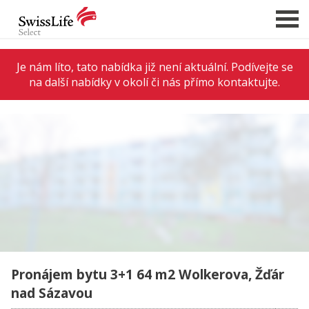
Je nám líto, tato nabídka již není aktuální. Podívejte se
na další nabídky v okolí či nás přímo kontaktujte.
NABÍDKA NEMOVITOSTÍ
CHCI PRODAT / PRONAJMOUT
HLÍDAT NOVÉ NABÍDKY
CHCI OCENIT NEMOVITOST
O NÁS
REFERENCE
SLUŽBY
KARIÉRA
Pronájem bytu 3+1 64 m2 Wolkerova, Žďár
FINANCOVÁNÍ / HYPOTÉKA
nad Sázavou
KONTAKT