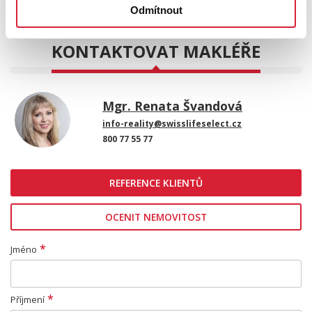
Odmítnout
Leaflet
|
©
OpenStreetMap
contributors
KONTAKTOVAT MAKLÉŘE
Mgr. Renata Švandová
info-reality@swisslifeselect.cz
800 77 55 77
REFERENCE KLIENTŮ
OCENIT NEMOVITOST
*
Jméno
*
Příjmení