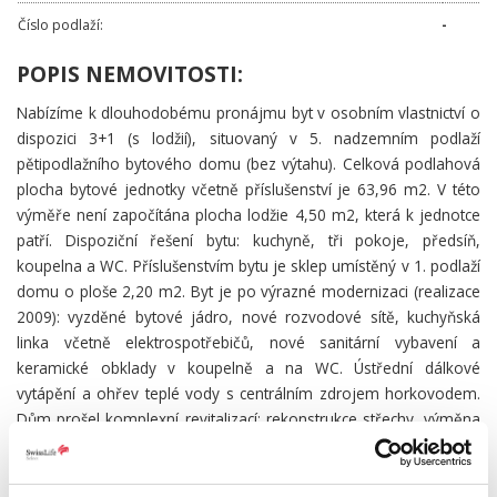
Číslo podlaží:
-
POPIS NEMOVITOSTI:
Nabízíme k dlouhodobému pronájmu byt v osobním vlastnictví o
dispozici 3+1 (s lodžií), situovaný v 5. nadzemním podlaží
pětipodlažního bytového domu (bez výtahu). Celková podlahová
plocha bytové jednotky včetně příslušenství je 63,96 m2. V této
výměře není započítána plocha lodžie 4,50 m2, která k jednotce
patří. Dispoziční řešení bytu: kuchyně, tři pokoje, předsíň,
koupelna a WC. Příslušenstvím bytu je sklep umístěný v 1. podlaží
domu o ploše 2,20 m2. Byt je po výrazné modernizaci (realizace
2009): vyzděné bytové jádro, nové rozvodové sítě, kuchyňská
linka včetně elektrospotřebičů, nové sanitární vybavení a
keramické obklady v koupelně a na WC. Ústřední dálkové
vytápění a ohřev teplé vody s centrálním zdrojem horkovodem.
Dům prošel komplexní revitalizací: rekonstrukce střechy, výměna
oken a vstupních portálů, zateplení fasády (kontaktní zateplovací
systém se strukturální omítkou), přístavba lodžií, výměna
domovních rozvodů. Poloha domu v centrální části městské