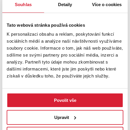
Souhlas
Detaily
Více o cookies
zástavby s optimální dostupností služeb (MŠ, ZŠ, MHD, dětské
hřiště, relaxační centrum, síť obchodů).
Tato webová stránka používá cookies
UMÍSTĚNÍ OBJEKTU
K personalizaci obsahu a reklam, poskytování funkcí
sociálních médií a analýze naší návštěvnosti využíváme
soubory cookie. Informace o tom, jak náš web používáte,
sdílíme se svými partnery pro sociální média, inzerci a
+
analýzy. Partneři tyto údaje mohou zkombinovat s
−
dalšími informacemi, které jste jim poskytli nebo které
získali v důsledku toho, že používáte jejich služby.
Povolit vše
Upravit