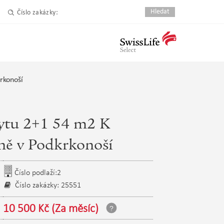
Číslo zakázky:
rkonoší
ytu 2+1 54 m2 K
yně v Podkrkonoší
Číslo podlaží:2
Číslo zakázky: 25551
10 500 Kč (Za měsíc)