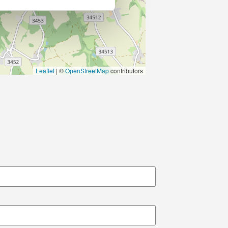
Leaflet
|
©
OpenStreetMap
contributors