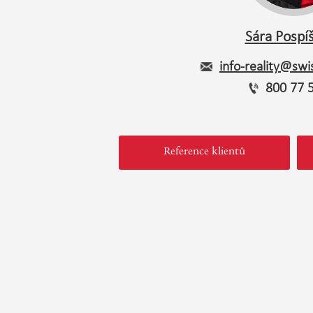
Sára Pospíš
info-reality@swis
800 77 
Reference klientů