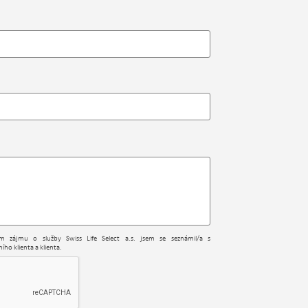
ním zájmu o služby Swiss Life Select a.s. jsem se seznámil/a s
ího klienta a klienta.