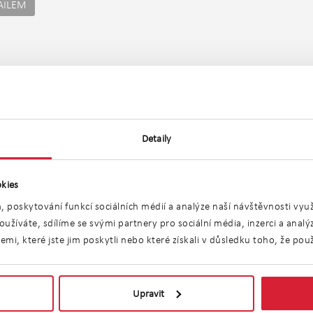
AILEM
Umístění objektu
Detaily
kies
, poskytování funkcí sociálních médií a analýze naší návštěvnosti vy
užíváte, sdílíme se svými partnery pro sociální média, inzerci a anal
i, které jste jim poskytli nebo které získali v důsledku toho, že použí
Upravit