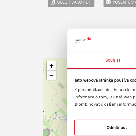
ULOŽIT JAKO PDF
POSLAT EM
Souhlas
+
−
Tato webová stránka používá coo
K personalizaci obsahu a reklam
Informace o tom, jak náš web po
zkombinovat s dalšími informacem
Odmítnout