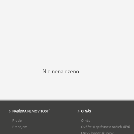
Nic nenalezeno
NABÍDKA NEMOVITOSTÍ
O NÁS
Prodej
O nás
Pronájem
Ověřte si správnost našich účtů
Etický kodex skupiny