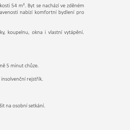
ikosti 54 m². Byt se nachází ve zděném
avenosti nabízí komfortní bydlení pro
y, koupelnu, okna i vlastní vytápění.
žně 5 minut chůze.
nsolvenční rejstřík.
it na osobní setkání.