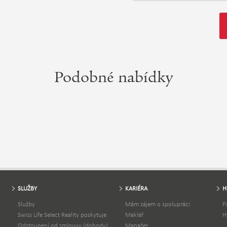
Podobné nabídky
SLUŽBY
KARIÉRA
H
Služby
Mám zájem o spolupráci
F
Swiss Life Select Reality poskytuje
Makléř
H
Odstoupení od smlouvy (dohody)
Manažer