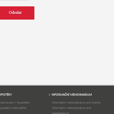
YPOTÉKY
INFORMAČNÍ MEMORANDUM
inancování / Hypotéka
Informační memorandum pro klienty
ypoteční kalkulačka
Informační memorandum pro
zaměstnance