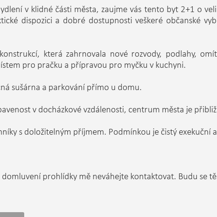
lení v klidné části města, zaujme vás tento byt 2+1 o vel
tické dispozici a dobré dostupnosti veškeré občanské vyb
onstrukcí, která zahrnovala nové rozvody, podlahy, omítk
 místem pro pračku a přípravou pro myčku v kuchyni.
olečná sušárna a parkování přímo u domu.
bavenost v docházkové vzdálenosti, centrum města je přibli
ky s doložitelným příjmem. Podmínkou je čistý exekuční a i
 domluvení prohlídky mě neváhejte kontaktovat. Budu se těš