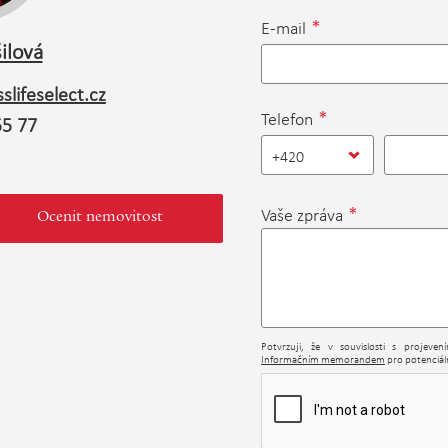
*
E-mail
ilová
slifeselect.cz
*
Telefon
55 77
+420
*
Vaše zpráva
Ocenit nemovitost
Potvrzuji, že v souvislosti s projeve
Informačním memorandem
pro potenciáln