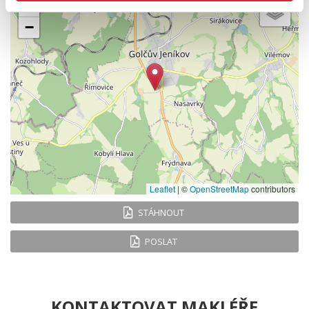
+
−
Leaflet
|
©
OpenStreetMap
contributors
STÁHNOUT
POSLAT
KONTAKTOVAT MAKLÉŘE