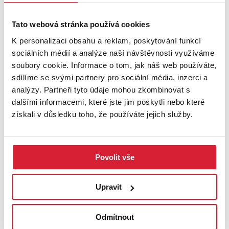
pozemek s jasným rozvojovým potenciálem a možností dalšího
zhodnocení.
Tato webová stránka používá cookies
Pro více informací, podklady k pozemkům nebo domluvení
K personalizaci obsahu a reklam, poskytování funkcí
osobní schůzky mě neváhejte kontaktovat.
sociálních médií a analýze naší návštěvnosti využíváme
soubory cookie. Informace o tom, jak náš web používáte,
Budu se těšit!
sdílíme se svými partnery pro sociální média, inzerci a
analýzy. Partneři tyto údaje mohou zkombinovat s
Miloš Sedlák
dalšími informacemi, které jste jim poskytli nebo které
získali v důsledku toho, že používáte jejich služby.
V případě více zájemců o nemovitost, si majitel vyhrazuje právo
prodat nemovitost zájemci s nejvyšší nabídkou.
PODROBNOSTI
Povolit vše
UMÍSTĚNÍ OBJEKTU
Upravit
Odmítnout