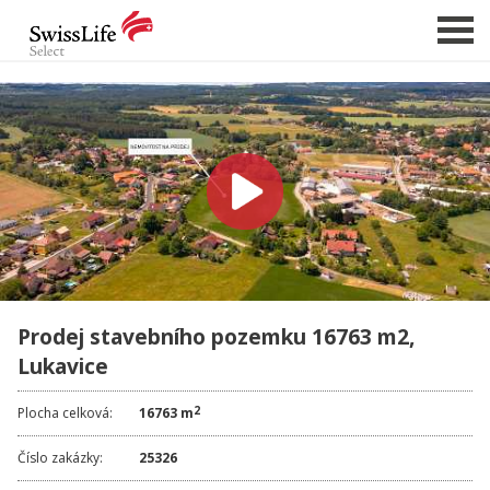
NABÍDKA NEMOVITOSTÍ
CHCI PRODAT / PRONAJMOUT
HLÍDAT NOVÉ NABÍDKY
CHCI OCENIT NEMOVITOST
O NÁS
Prodej stavebního pozemku 16763 m2,
REFERENCE
Lukavice
SLUŽBY
KARIÉRA
2
Plocha celková:
16763 m
FINANCOVÁNÍ / HYPOTÉKA
Číslo zakázky:
25326
KONTAKT