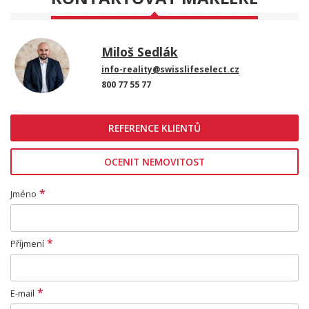
Miloš Sedlák
info-reality@swisslifeselect.cz
800 77 55 77
REFERENCE KLIENTŮ
OCENIT NEMOVITOST
*
Jméno
*
Příjmení
*
E-mail