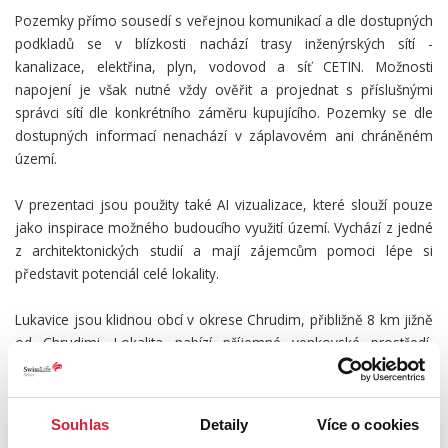
Pozemky přímo sousedí s veřejnou komunikací a dle dostupných
podkladů se v blízkosti nachází trasy inženýrských sítí -
kanalizace, elektřina, plyn, vodovod a síť CETIN. Možnosti
napojení je však nutné vždy ověřit a projednat s příslušnými
správci sítí dle konkrétního záměru kupujícího. Pozemky se dle
dostupných informací nenachází v záplavovém ani chráněném
území.
V prezentaci jsou použity také AI vizualizace, které slouží pouze
jako inspirace možného budoucího využití území. Vychází z jedné
z architektonických studií a mají zájemcům pomoci lépe si
představit potenciál celé lokality.
Lukavice jsou klidnou obcí v okrese Chrudim, přibližně 8 km jižně
od Chrudimi. Lokalita nabízí příjemné venkovské prostředí,
dobrou dostupnost do Chrudimi i okolních měst a zároveň
potenciál pro vznik nové rezidenční části s rodinnými domy.
Souhlas
Detaily
Více o cookies
Tato nabídka je vhodná především pro investora, který hledá