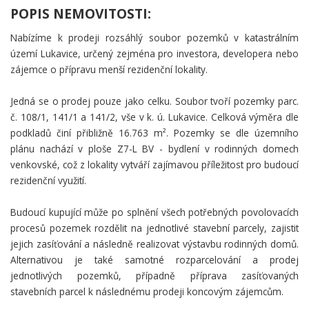
POPIS NEMOVITOSTI:
Nabízíme k prodeji rozsáhlý soubor pozemků v katastrálním
území Lukavice, určený zejména pro investora, developera nebo
zájemce o přípravu menší rezidenční lokality.
Jedná se o prodej pouze jako celku. Soubor tvoří pozemky parc.
č. 108/1, 141/1 a 141/2, vše v k. ú. Lukavice. Celková výměra dle
podkladů činí přibližně 16.763 m². Pozemky se dle územního
plánu nachází v ploše Z7-L BV - bydlení v rodinných domech
venkovské, což z lokality vytváří zajímavou příležitost pro budoucí
rezidenční využití.
Budoucí kupující může po splnění všech potřebných povolovacích
procesů pozemek rozdělit na jednotlivé stavební parcely, zajistit
jejich zasíťování a následně realizovat výstavbu rodinných domů.
Alternativou je také samotné rozparcelování a prodej
jednotlivých pozemků, případně příprava zasíťovaných
stavebních parcel k následnému prodeji koncovým zájemcům.