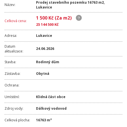
Prodej stavebního pozemku 16763 m2,
Název:
Lukavice
1 500 Kč (Za m2)
Celková cena:
25 144 500 Kč
Adresa:
Lukavice
Datum
24.06.2026
aktualizace:
Stavba:
Rodinný dům
Zástavba:
Obytná
Ochrana:
Umístění:
Klidná část obce
Zdroj vody:
Dálkový vodovod
Celková plocha:
16763 m²