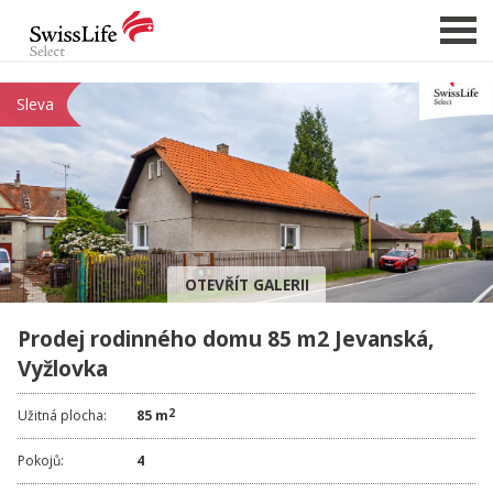
Sleva
NABÍDKA NEMOVITOSTÍ
CHCI PRODAT / PRONAJMOUT
HLÍDAT NOVÉ NABÍDKY
CHCI OCENIT NEMOVITOST
OTEVŘÍT GALERII
O NÁS
Prodej rodinného domu 85 m2 Jevanská,
REFERENCE
Vyžlovka
SLUŽBY
KARIÉRA
2
Užitná plocha:
85 m
FINANCOVÁNÍ / HYPOTÉKA
Pokojů:
4
KONTAKT