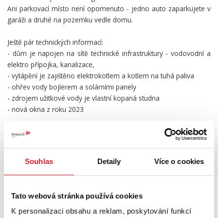
Ani parkovací místo není opomenuto - jedno auto zaparkujete v
garáži a druhé na pozemku vedle domu.
Ještě pár technických informací:
- dům je napojen na sítě technické infrastruktury - vodovodní a
elektro přípojka, kanalizace,
- vytápění je zajištěno elektrokotlem a kotlem na tuhá paliva
- ohřev vody bojlerem a solárními panely
- zdrojem užitkové vody je vlastní kopaná studna
- nová okna z roku 2023
A co Vám nabízí obec Vyžlovka? Samoobsluhu, pizzerii,
restauraci, dvě zastávky autobusu, fotbalové hřiště, tenisové
kurty a venkovní koupaliště Vyžlovka. Severozápadně od obce se
Souhlas
Detaily
Více o cookies
nachází rozhledna Skalka a milovníci přírody mohou také zavítat
do přírodní rezervace Voděradské bučiny.
Největší výhodou je určitě dojezdová vzdálenost do Prahy, kdy
Tato webová stránka používá cookies
na okraji jste za pouhých 30 minut.
K personalizaci obsahu a reklam, poskytování funkcí