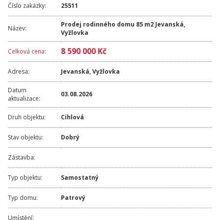
Číslo zakázky:
25511
Prodej rodinného domu 85 m2 Jevanská,
Název:
Vyžlovka
8 590 000 Kč
Celková cena:
Adresa:
Jevanská
,
Vyžlovka
Datum
03.08.2026
aktualizace:
Druh objektu:
Cihlová
Stav objektu:
Dobrý
Zástavba:
Typ objektu:
Samostatný
Typ domu:
Patrový
Umístění: