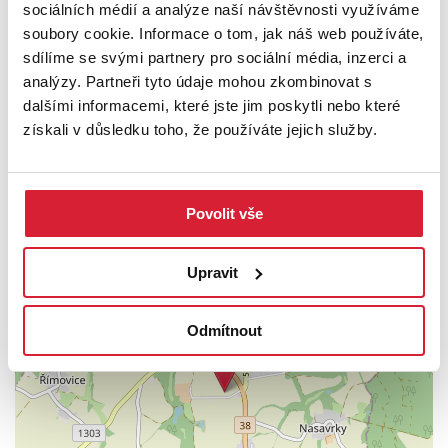
Tak co říkáte, je to ideální dům právě pro Vás?
sociálních médií a analýze naší návštěvnosti využíváme
Zavolejte a domluvíme se na společné prohlídce. Budu se na Vás
soubory cookie. Informace o tom, jak náš web používáte,
těšit, Vaše makléřka, Lenka Mazánková.
sdílíme se svými partnery pro sociální média, inzerci a
analýzy. Partneři tyto údaje mohou zkombinovat s
dalšími informacemi, které jste jim poskytli nebo které
PODROBNOSTI
získali v důsledku toho, že používáte jejich služby.
UMÍSTĚNÍ OBJEKTU
Povolit vše
+
Upravit
−
Odmítnout