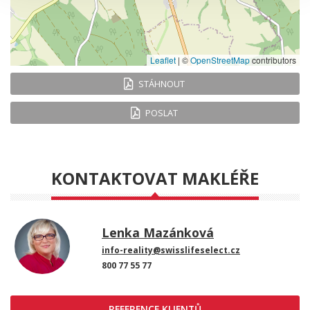
Leaflet
|
©
OpenStreetMap
contributors
STÁHNOUT
POSLAT
KONTAKTOVAT MAKLÉŘE
Lenka Mazánková
info-reality@swisslifeselect.cz
800 77 55 77
REFERENCE KLIENTŮ