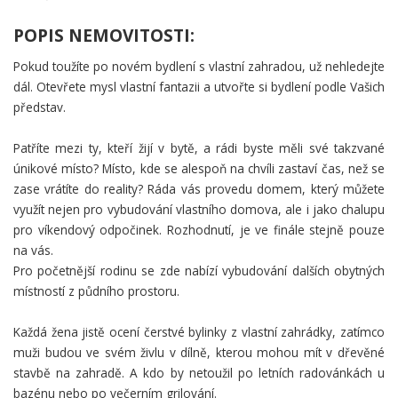
POPIS NEMOVITOSTI:
Pokud toužíte po novém bydlení s vlastní zahradou, už nehledejte
dál. Otevřete mysl vlastní fantazii a utvořte si bydlení podle Vašich
představ.
Patříte mezi ty, kteří žijí v bytě, a rádi byste měli své takzvané
únikové místo? Místo, kde se alespoň na chvíli zastaví čas, než se
zase vrátíte do reality? Ráda vás provedu domem, který můžete
využít nejen pro vybudování vlastního domova, ale i jako chalupu
pro víkendový odpočinek. Rozhodnutí, je ve finále stejně pouze
na vás.
Pro početnější rodinu se zde nabízí vybudování dalších obytných
místností z půdního prostoru.
Každá žena jistě ocení čerstvé bylinky z vlastní zahrádky, zatímco
muži budou ve svém živlu v dílně, kterou mohou mít v dřevěné
stavbě na zahradě. A kdo by netoužil po letních radovánkách u
bazénu nebo po večerním grilování.