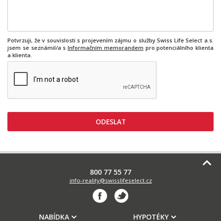
Potvrzuji, že v souvislosti s projevením zájmu o služby Swiss Life Select a.s.
jsem se seznámil/a s
Informačním memorandem
pro potenciálního klienta
a klienta.
800 77 55 77
info-reality@swisslifeselect.cz
NABÍDKA
HYPOTÉKY