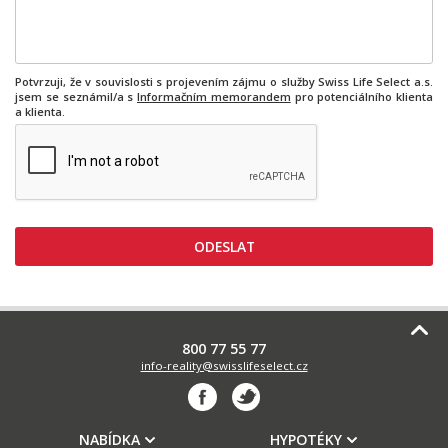
Potvrzuji, že v souvislosti s projevením zájmu o služby Swiss Life Select a.s.
jsem se seznámil/a s
Informačním memorandem
pro potenciálního klienta
a klienta.
800 77 55 77
info-reality@swisslifeselect.cz
NABÍDKA
HYPOTÉKY