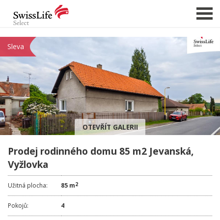
Sleva
NABÍDKA NEMOVITOSTÍ
CHCI PRODAT / PRONAJMOUT
HLÍDAT NOVÉ NABÍDKY
CHCI OCENIT NEMOVITOST
OTEVŘÍT GALERII
O NÁS
Prodej rodinného domu 85 m2 Jevanská,
REFERENCE
Vyžlovka
SLUŽBY
KARIÉRA
2
Užitná plocha:
85 m
FINANCOVÁNÍ / HYPOTÉKA
Pokojů:
4
KONTAKT