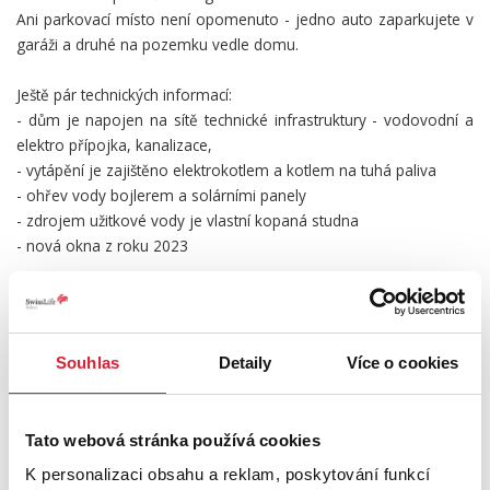
Ani parkovací místo není opomenuto - jedno auto zaparkujete v
garáži a druhé na pozemku vedle domu.
Ještě pár technických informací:
- dům je napojen na sítě technické infrastruktury - vodovodní a
elektro přípojka, kanalizace,
- vytápění je zajištěno elektrokotlem a kotlem na tuhá paliva
- ohřev vody bojlerem a solárními panely
- zdrojem užitkové vody je vlastní kopaná studna
- nová okna z roku 2023
A co Vám nabízí obec Vyžlovka? Samoobsluhu, pizzerii,
restauraci, dvě zastávky autobusu, fotbalové hřiště, tenisové
kurty a venkovní koupaliště Vyžlovka. Severozápadně od obce se
Souhlas
Detaily
Více o cookies
nachází rozhledna Skalka a milovníci přírody mohou také zavítat
do přírodní rezervace Voděradské bučiny.
Největší výhodou je určitě dojezdová vzdálenost do Prahy, kdy
Tato webová stránka používá cookies
na okraji jste za pouhých 30 minut.
K personalizaci obsahu a reklam, poskytování funkcí