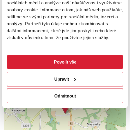
Tak co říkáte, je to ideální dům právě pro Vás?
sociálních médií a analýze naší návštěvnosti využíváme
Zavolejte a domluvíme se na společné prohlídce. Budu se na Vás
soubory cookie. Informace o tom, jak náš web používáte,
těšit, Vaše makléřka, Lenka Mazánková.
sdílíme se svými partnery pro sociální média, inzerci a
analýzy. Partneři tyto údaje mohou zkombinovat s
dalšími informacemi, které jste jim poskytli nebo které
PODROBNOSTI
získali v důsledku toho, že používáte jejich služby.
UMÍSTĚNÍ OBJEKTU
Povolit vše
+
Upravit
−
Odmítnout