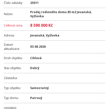
Číslo zakázky:
25511
Prodej rodinného domu 85 m2 Jevanská,
Název:
Vyžlovka
8 590 000 Kč
Celková cena:
Adresa:
Jevanská
,
Vyžlovka
Datum
03.08.2026
aktualizace:
Druh objektu:
Cihlová
Stav objektu:
Dobrý
Zástavba:
Typ objektu:
Samostatný
Typ domu:
Patrový
Umístění: