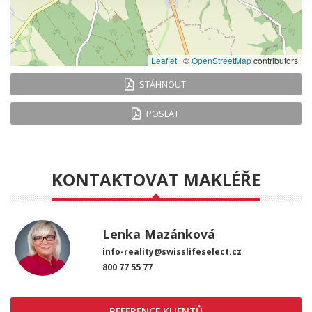
Leaflet
|
©
OpenStreetMap
contributors
STÁHNOUT
POSLAT
KONTAKTOVAT MAKLÉŘE
Lenka Mazánková
info-reality@swisslifeselect.cz
800 77 55 77
REFERENCE KLIENTŮ