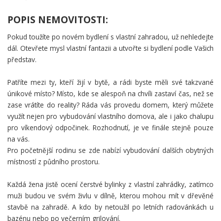
POPIS NEMOVITOSTI:
Pokud toužíte po novém bydlení s vlastní zahradou, už nehledejte
dál. Otevřete mysl vlastní fantazii a utvořte si bydlení podle Vašich
představ.
Patříte mezi ty, kteří žijí v bytě, a rádi byste měli své takzvané
únikové místo? Místo, kde se alespoň na chvíli zastaví čas, než se
zase vrátíte do reality? Ráda vás provedu domem, který můžete
využít nejen pro vybudování vlastního domova, ale i jako chalupu
pro víkendový odpočinek. Rozhodnutí, je ve finále stejně pouze
na vás.
Pro početnější rodinu se zde nabízí vybudování dalších obytných
místností z půdního prostoru.
Každá žena jistě ocení čerstvé bylinky z vlastní zahrádky, zatímco
muži budou ve svém živlu v dílně, kterou mohou mít v dřevěné
stavbě na zahradě. A kdo by netoužil po letních radovánkách u
bazénu nebo po večerním grilování.