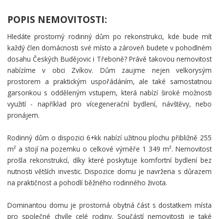
POPIS NEMOVITOSTI:
Hledáte prostorný rodinný dům po rekonstrukci, kde bude mít
každý člen domácnosti své místo a zároveň budete v pohodlném
dosahu Českých Budějovic i Třeboně? Právě takovou nemovitost
nabízíme v obci Zvíkov. Dům zaujme nejen velkorysým
prostorem a praktickým uspořádáním, ale také samostatnou
garsonkou s odděleným vstupem, která nabízí široké možnosti
využití - například pro vícegenerační bydlení, návštěvy, nebo
pronájem.
Rodinný dům o dispozici 6+kk nabízí užitnou plochu přibližně 255
m² a stojí na pozemku o celkové výměře 1 349 m². Nemovitost
prošla rekonstrukcí, díky které poskytuje komfortní bydlení bez
nutnosti větších investic. Dispozice domu je navržena s důrazem
na praktičnost a pohodlí běžného rodinného života.
Dominantou domu je prostorná obytná část s dostatkem místa
pro společné chvíle celé rodiny. Součástí nemovitosti je také