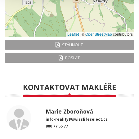
Leaflet
|
©
OpenStreetMap
contributors
STÁHNOUT
POSLAT
KONTAKTOVAT MAKLÉŘE
Marie Zboroňová
info-reality@swisslifeselect.cz
800 77 55 77