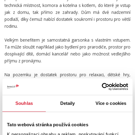
technická místnost, komora a kotelna s kotlem, do které je vstup
jak z domu, tak přímo ze zahrady. Dům má dvě nadzemní
podlaží, díky čemuž nabízí dostatek soukromí i prostoru pro větší
rodinu.
Velkým benefitem je samostatná garsonka s vlastním vstupem.
Ta může sloužit například jako bydlení pro prarodiče, prostor pro
dospívající dítě, domácí kancelář nebo jako možnost vedlejšího
příjmu z pronájmu.
Na pozemku je dostatek prostoru pro relaxaci, dětské hry,
zahradničení i posezení s rodinou a přáteli. Parkování je
pohodlně zajištěno přímo ve dvoře nebo v garáži.
Obec Zvíkov u Lišova nabízí klidné bydlení v příjemném prostředí
Souhlas
Detaily
Více o cookies
s dobrou dostupností do Českých Budějovic i Třeboně. Lokalitu
ocení především rodiny s dětmi, které hledají kombinaci klidného
venkovského bydlení a rychlého spojení do města.
Tato webová stránka používá cookies
K personalizaci obsahu a reklam, poskytování funkcí