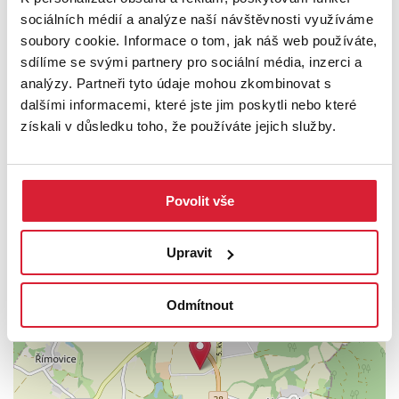
Pro více informací nebo sjednání prohlídky mě kontaktujte. Ráda
sociálních médií a analýze naší návštěvnosti využíváme
vám pomůžu také se zajištěním výhodného financování.
soubory cookie. Informace o tom, jak náš web používáte,
sdílíme se svými partnery pro sociální média, inzerci a
Těším se na osobní setkání při prohlídce této zajímavé
analýzy. Partneři tyto údaje mohou zkombinovat s
nemovitosti.
dalšími informacemi, které jste jim poskytli nebo které
PODROBNOSTI
získali v důsledku toho, že používáte jejich služby.
UMÍSTĚNÍ OBJEKTU
Povolit vše
Upravit
+
−
Odmítnout