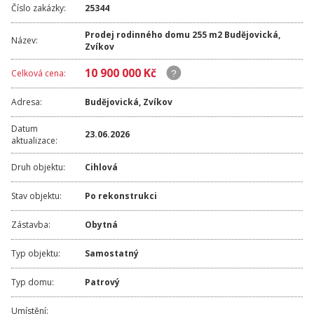
Číslo zakázky:
25344
Prodej rodinného domu 255 m2 Budějovická,
Název:
Zvíkov
10 900 000 Kč
Celková cena:
Adresa:
Budějovická
,
Zvíkov
Datum
23.06.2026
aktualizace:
Druh objektu:
Cihlová
Stav objektu:
Po rekonstrukci
Zástavba:
Obytná
Typ objektu:
Samostatný
Typ domu:
Patrový
Umístění: