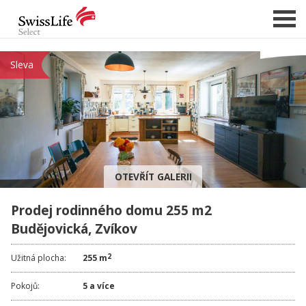
Sleva
NABÍDKA NEMOVITOSTÍ
CHCI PRODAT / PRONAJMOUT
HLÍDAT NOVÉ NABÍDKY
CHCI OCENIT NEMOVITOST
OTEVŘÍT GALERII
O NÁS
Prodej rodinného domu 255 m2
REFERENCE
Budějovická, Zvíkov
SLUŽBY
KARIÉRA
2
Užitná plocha:
255 m
FINANCOVÁNÍ / HYPOTÉKA
Pokojů:
5 a více
KONTAKT