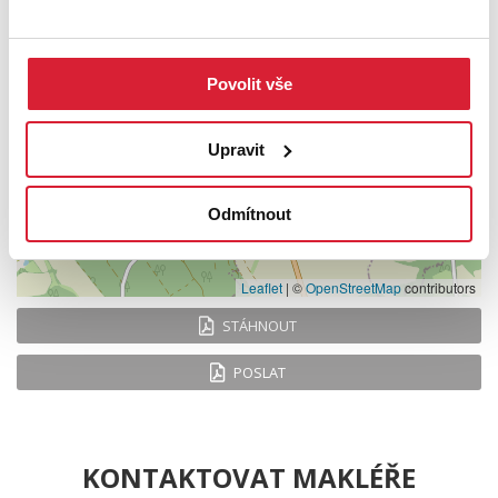
−
Povolit vše
Upravit
Odmítnout
Leaflet
|
©
OpenStreetMap
contributors
STÁHNOUT
POSLAT
KONTAKTOVAT MAKLÉŘE