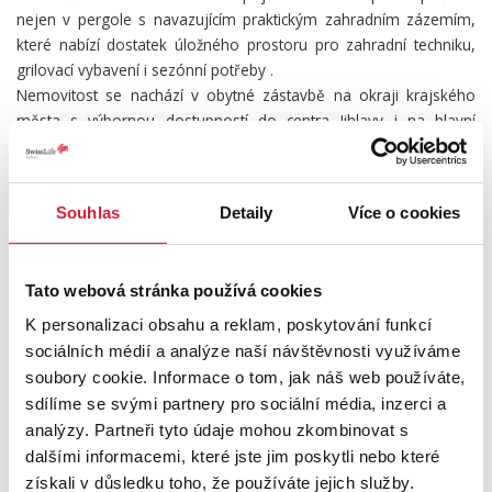
nejen v pergole s navazujícím praktickým zahradním zázemím,
které nabízí dostatek úložného prostoru pro zahradní techniku,
grilovací vybavení i sezónní potřeby .
Nemovitost se nachází v obytné zástavbě na okraji krajského
města s výbornou dostupností do centra Jihlavy i na hlavní
dopravní tahy. Poloha u řeky dodává místu jedinečnou
atmosféru a nabízí možnosti pro procházky, sport i odpočinek v
přírodě.
Souhlas
Detaily
Více o cookies
Pokud Vás tato nemovitost zaujala a chcete se o ní dozvědět více
informací, případně si ji prohlédnout, můžete nás kdykoliv
kontaktovat, rádi Vám poskytneme naše realitní služby.
Tato webová stránka používá cookies
PODROBNOSTI
K personalizaci obsahu a reklam, poskytování funkcí
sociálních médií a analýze naší návštěvnosti využíváme
UMÍSTĚNÍ OBJEKTU
soubory cookie. Informace o tom, jak náš web používáte,
sdílíme se svými partnery pro sociální média, inzerci a
analýzy. Partneři tyto údaje mohou zkombinovat s
dalšími informacemi, které jste jim poskytli nebo které
+
získali v důsledku toho, že používáte jejich služby.