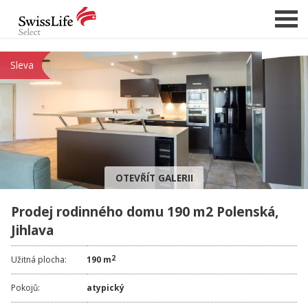
Sleva
NABÍDKA NEMOVITOSTÍ
CHCI PRODAT / PRONAJMOUT
HLÍDAT NOVÉ NABÍDKY
CHCI OCENIT NEMOVITOST
OTEVŘÍT GALERII
O NÁS
Prodej rodinného domu 190 m2 Polenská,
REFERENCE
Jihlava
SLUŽBY
KARIÉRA
2
Užitná plocha:
190 m
FINANCOVÁNÍ / HYPOTÉKA
Pokojů:
atypický
KONTAKT