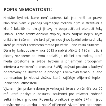
POPIS NEMOVITOSTI:
Hledáte bydlení, které není tuctové, tak jste našli to pravé.
Nabízíme Vám k prodeji výjimečný rodinný dům v atraktivní a
klidné lokalitě na okraji Jihlavy, v bezprostřední blízkosti řeky
Jihlavy. Tento architektonicky atypický dům zaujme nejen svým
unikátním řešením, ale také příjemnou jihozápadní orientací, díky
které je interiér i prostorná terasa po většinu dne zalitá sluncem.
Dům byl kolaudován v roce 2013 a nabízí přibližně 190 m² užitné
plochy rozložené do dvou podlaží. Je ideální pro rodinu, která
hledá prostorné a světlé bydlení s příjemným propojením
interiéru a venkovního prostoru. Světlý obývací prostor s kuchyní
orientovaný na jihozápad je propojen s venkovní terasou a jeho
dominantou je krbová vložka, která zajišťuje příjemné teplo i
jedinečnou atmosféru.
Významným prvkem domu je velkorysá terasa o výměře cca 60
m², která poskytuje dostatek soukromí pro relaxaci, rodinná
setkání i letní grilování. Pozemky o celkové výměře 374 m² jsou
nenáročné na údržbu a nabízí příjemné zázemí pro odpočinek