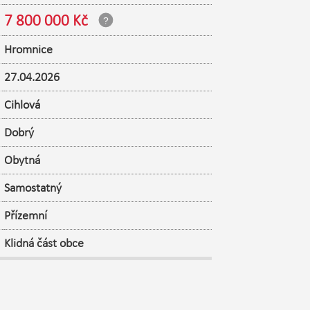
7 800 000 Kč
Hromnice
27.04.2026
Cihlová
Dobrý
Obytná
Samostatný
Přízemní
Klidná část obce