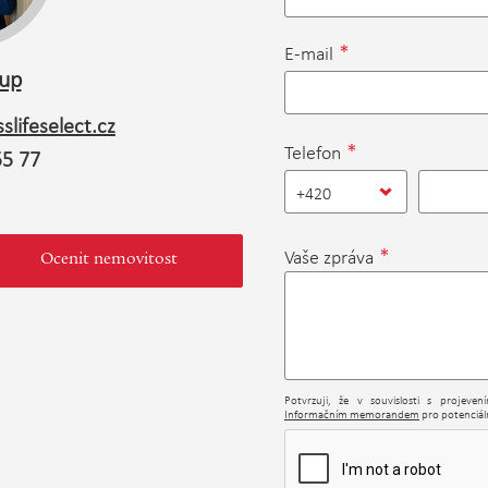
*
E-mail
kup
slifeselect.cz
*
Telefon
55 77
+420
*
Vaše zpráva
Ocenit nemovitost
Potvrzuji, že v souvislosti s projeve
Informačním memorandem
pro potenciáln