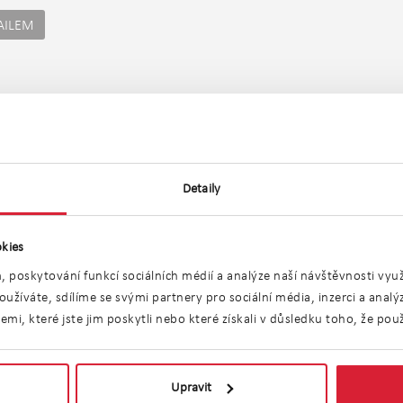
AILEM
Umístění objektu
Detaily
kies
, poskytování funkcí sociálních médií a analýze naší návštěvnosti vy
užíváte, sdílíme se svými partnery pro sociální média, inzerci a anal
i, které jste jim poskytli nebo které získali v důsledku toho, že použí
Upravit