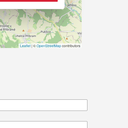
Leaflet
|
©
OpenStreetMap
contributors