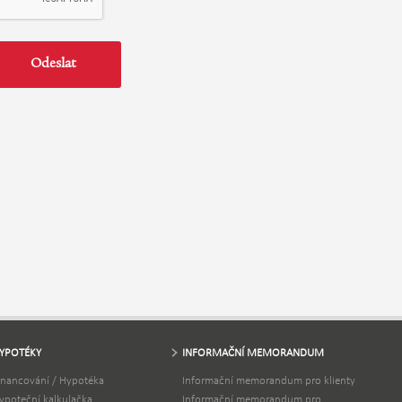
YPOTÉKY
INFORMAČNÍ MEMORANDUM
inancování / Hypotéka
Informační memorandum pro klienty
ypoteční kalkulačka
Informační memorandum pro