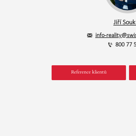
Jiří Sou
info-reality@swis
800 77 
Reference klientů