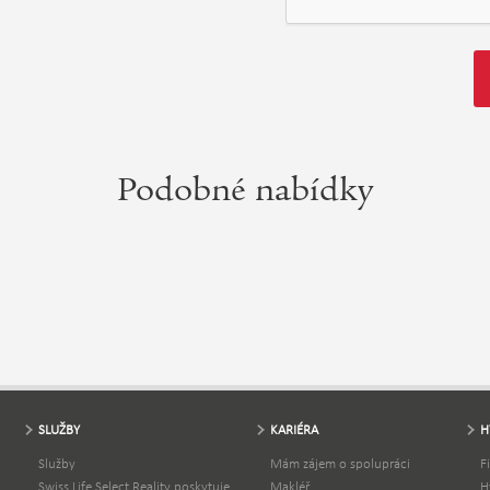
Podobné nabídky
SLUŽBY
KARIÉRA
H
Služby
Mám zájem o spolupráci
F
Swiss Life Select Reality poskytuje
Makléř
H