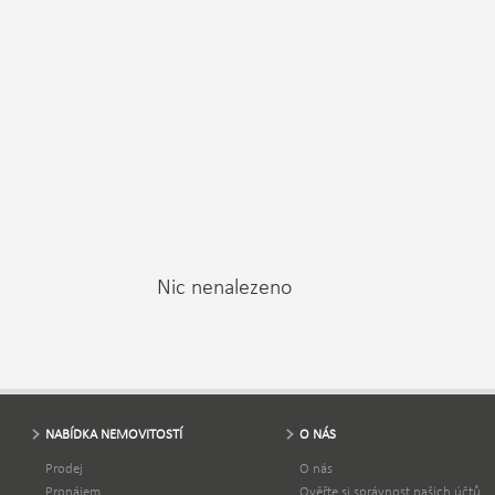
Nic nenalezeno
NABÍDKA NEMOVITOSTÍ
O NÁS
Prodej
O nás
Pronájem
Ověřte si správnost našich účtů