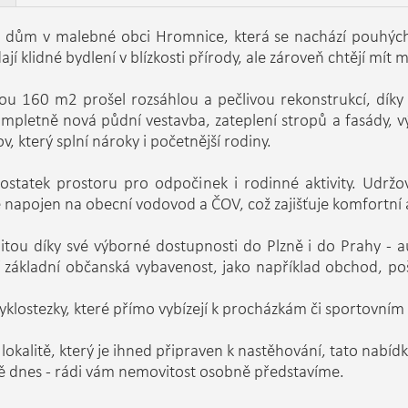
ý dům v malebné obci Hromnice, která se nachází pouhých 
dají klidné bydlení v blízkosti přírody, ale zároveň chtějí mít
ou 160 m2 prošel rozsáhlou a pečlivou rekonstrukcí, díky 
ompletně nová půdní vestavba, zateplení stropů a fasády, 
, který splní nároky i početnější rodiny.
ostatek prostoru pro odpočinek i rodinné aktivity. Udrž
je napojen na obecní vodovod a ČOV, což zajišťuje komfortní 
itou díky své výborné dostupnosti do Plzně i do Prahy - 
í základní občanská vybavenost, jako například obchod, po
cyklostezky, které přímo vybízejí k procházkám či sportovním
kalitě, který je ihned připraven k nastěhování, tato nabídka
tě dnes - rádi vám nemovitost osobně představíme.