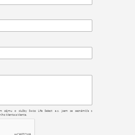
ním zájmu o služby Swiss Life Select a.s. jsem se seznámil/a s
ího klienta a klienta.