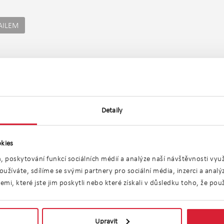
AILEM
Umístění objektu
Detaily
kies
, poskytování funkcí sociálních médií a analýze naší návštěvnosti vy
užíváte, sdílíme se svými partnery pro sociální média, inzerci a anal
i, které jste jim poskytli nebo které získali v důsledku toho, že použí
Upravit