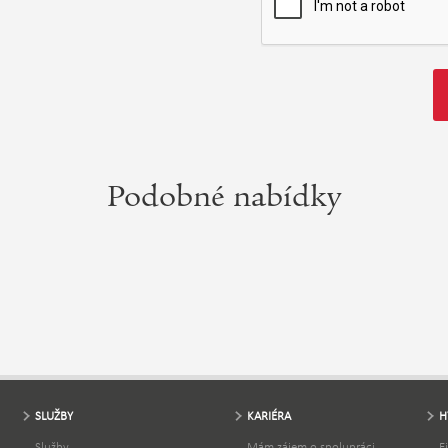
Podobné nabídky
SLUŽBY
KARIÉRA
H
Služby
Mám zájem o spolupráci
F