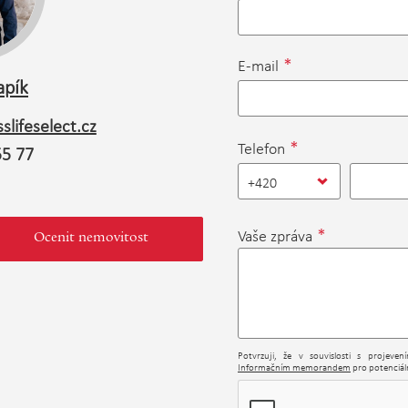
*
E-mail
apík
slifeselect.cz
*
Telefon
55 77
+420
*
Vaše zpráva
Ocenit nemovitost
Potvrzuji, že v souvislosti s projeve
Informačním memorandem
pro potenciáln