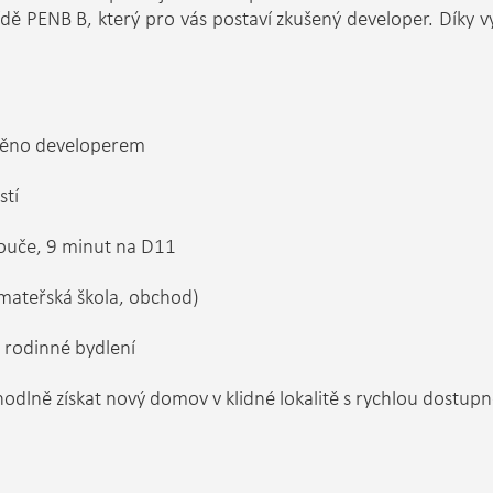
ídě PENB B, který pro vás postaví zkušený developer. Dík
štěno developerem
stí
ouče, 9 minut na D11
(mateřská škola, obchod)
o rodinné bydlení
 pohodlně získat nový domov v klidné lokalitě s rychlou dostup