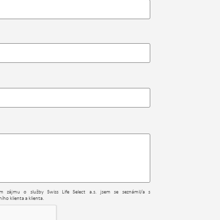
ním zájmu o služby Swiss Life Select a.s. jsem se seznámil/a s
ího klienta a klienta.