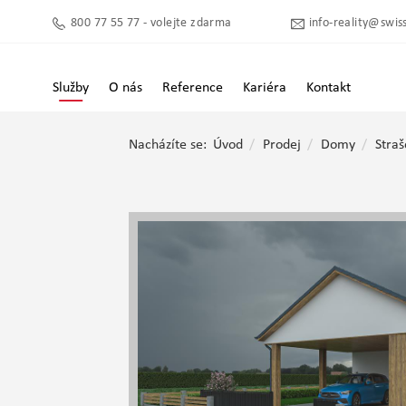
800 77 55 77 - volejte zdarma
info-reality@swiss
Služby
O nás
Reference
Kariéra
Kontakt
Nacházíte se:
Úvod
Prodej
Domy
Straš