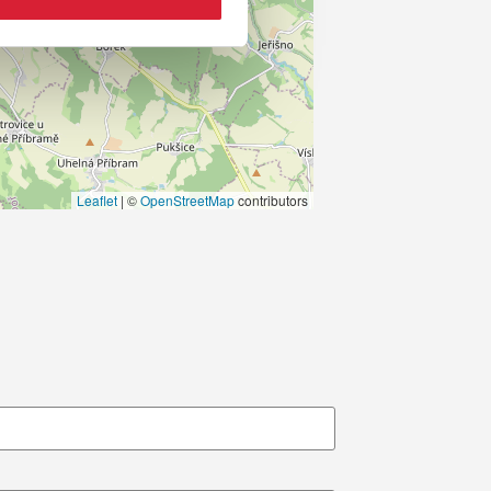
Leaflet
|
©
OpenStreetMap
contributors