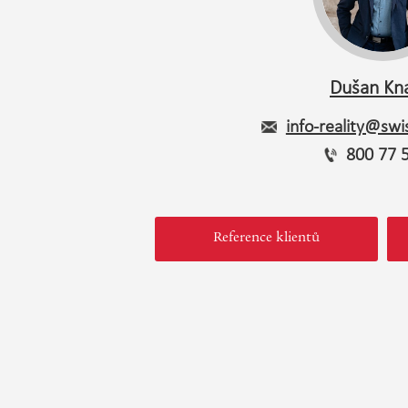
Dušan Kn
info-reality@swis
800 77 
Reference klientů