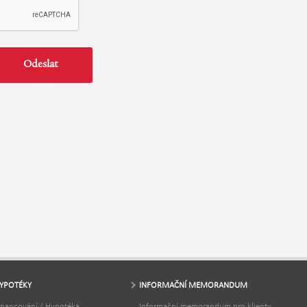
YPOTÉKY
INFORMAČNÍ MEMORANDUM
inancování / Hypotéka
Informační memorandum pro klienty