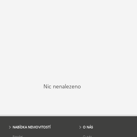
Nic nenalezeno
NABÍDKA NEMOVITOSTÍ
O NÁS
Prodej
O nás