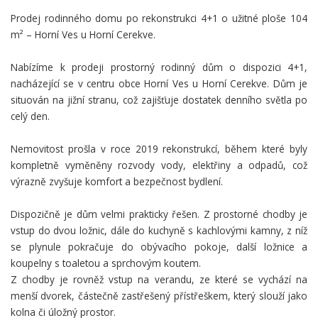
Prodej rodinného domu po rekonstrukci 4+1 o užitné ploše 104
m² – Horní Ves u Horní Cerekve.
Nabízíme k prodeji prostorný rodinný dům o dispozici 4+1,
nacházející se v centru obce Horní Ves u Horní Cerekve. Dům je
situován na jižní stranu, což zajišťuje dostatek denního světla po
celý den.
Nemovitost prošla v roce 2019 rekonstrukcí, během které byly
kompletně vyměněny rozvody vody, elektřiny a odpadů, což
výrazně zvyšuje komfort a bezpečnost bydlení.
Dispozičně je dům velmi prakticky řešen. Z prostorné chodby je
vstup do dvou ložnic, dále do kuchyně s kachlovými kamny, z níž
se plynule pokračuje do obývacího pokoje, další ložnice a
koupelny s toaletou a sprchovým koutem.
Z chodby je rovněž vstup na verandu, ze které se vychází na
menší dvorek, částečně zastřešený přístřeškem, který slouží jako
kolna či úložný prostor.