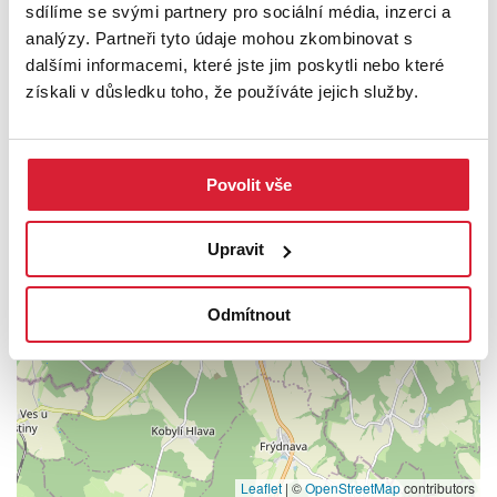
sdílíme se svými partnery pro sociální média, inzerci a
PODROBNOSTI
analýzy. Partneři tyto údaje mohou zkombinovat s
dalšími informacemi, které jste jim poskytli nebo které
UMÍSTĚNÍ OBJEKTU
získali v důsledku toho, že používáte jejich služby.
Povolit vše
+
−
Upravit
Odmítnout
Leaflet
|
©
OpenStreetMap
contributors