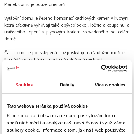
Plánek domu je pouze orientační.
Vytápění domu je řešeno kombinací kachlových kamen v kuchyni,
která efektivně vyhřívají také obývací pokoj, ložnici a koupelnu, a
ústředního topení s plynovým kotlem rozvedeného po celém
domě.
Část domu je podsklepená, což poskytuje další úložné možnosti.
Na půdě se nachází samostatně oddělená místnost.
Horní Ves se nachází ve velmi dobré dostupnosti, v trojúhelníku
měst Jihlava, Pelhřimov a Jindřichův Hradec, což z ní činí ideální
Souhlas
Detaily
Více o cookies
místo pro klidné bydlení s dobrým spojením do okolních měst.
Přímo v obci je MŠ, obchod, vývařovna obědů a čilý veřejný život.
Základní občanská vybavenost je v nedaleké Horní Cerekvi a v
Tato webová stránka používá cookies
Počátkách.
K personalizaci obsahu a reklam, poskytování funkcí
Dům je vhodný jak k trvalému bydlení, tak i jako rekreační
sociálních médií a analýze naší návštěvnosti využíváme
nemovitost.
soubory cookie. Informace o tom, jak náš web používáte,