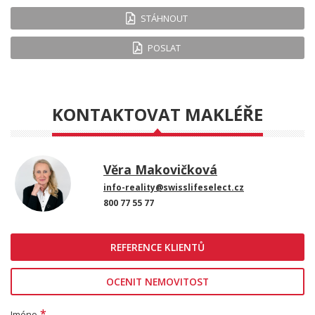
STÁHNOUT
POSLAT
KONTAKTOVAT MAKLÉŘE
Věra Makovičková
info-reality@swisslifeselect.cz
800 77 55 77
REFERENCE KLIENTŮ
OCENIT NEMOVITOST
*
Jméno