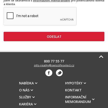
jsem se seznámil/a s
Informačním memorandem
pro potenciálního klienta
a klienta.
800 77 55 77
info-reality@swisslifeselect.cz
NABÍDKA
HYPOTÉKY
O NÁS
KONTAKT
SLUŽBY
INFORMAČNÍ
MEMORANDUM
KARIÉRA