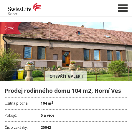
Sleva
NABÍDKA NEMOVITOSTÍ
CHCI PRODAT / PRONAJMOUT
HLÍDAT NOVÉ NABÍDKY
CHCI OCENIT NEMOVITOST
OTEVŘÍT GALERII
O NÁS
Prodej rodinného domu 104 m2, Horní Ves
REFERENCE
SLUŽBY
2
Užitná plocha:
104 m
KARIÉRA
Pokojů:
5 a více
FINANCOVÁNÍ / HYPOTÉKA
Číslo zakázky:
25042
KONTAKT