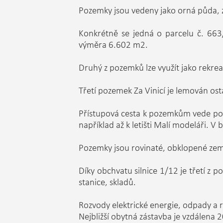
Pozemky jsou vedeny jako orná půda,
Konkrétně se jedná o parcelu č. 66
výměra 6.602 m2.
Druhý z pozemků lze využít jako rekrea
Třetí pozemek Za Vinicí je lemován ost
Přístupová cesta k pozemkům vede po a
například až k letišti Malí modeláři. V 
Pozemky jsou rovinaté, obklopené ze
Díky obchvatu silnice 1/12 je třetí z p
stanice, skladů.
Rozvody elektrické energie, odpady a 
Nejbližší obytná zástavba je vzdálena 