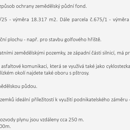
 způsob ochrany zemědělský půdní fond.
3/25 - výměra 18.317 m2. Dále parcela č.675/1 - výměra 
ční plochu - např. pro stavbu golfového hřiště.
atními zemědělskými pozemky, ze západní části silnicí, má pr
sfaltové komunikaci, která se využívá také jako cyklostezk
blízkém okolí najdete také oboru s pštrosy.
mědělskou půdou.
ozemků ideální příležitostí k využití podnikatelského záměru
rozvody plynu jsou vzdáleny cca 250 m.
200m.