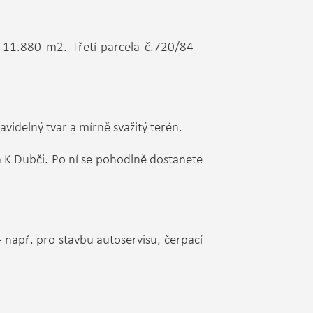
11.880 m2. Třetí parcela č.720/84 -
avidelný tvar a mírně svažitý terén.
a K Dubči. Po ní se pohodlně dostanete
 - např. pro stavbu autoservisu, čerpací