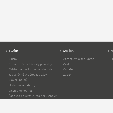
SLUŽBY
KARIÉRA
H
Služby
Mám zájem o spolupráci
F
Swiss Life Select Reality poskytuje
Makléř
H
Odstoupení od smlouvy (dohody)
Manažer
Jak správně vyúčtovat služby
Leader
Slovník pojmů
Hlídat nové nabídky
Ocenit nemovitost
Žádost o poskytnutí realitní úschovy