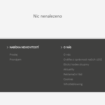
Nic nenalezeno
NABÍDKA NEMOVITOSTÍ
O NÁS
Prodej
O nás
Pronájem
Ověřte si správnost našich účtů
Etický kodex skupiny
Aktuality
Reklamační řád
Cookies
Whistleblowing
Copyright © Swiss Life Select a.s. | Vyvinuto společností
Business Logic s.r.o.