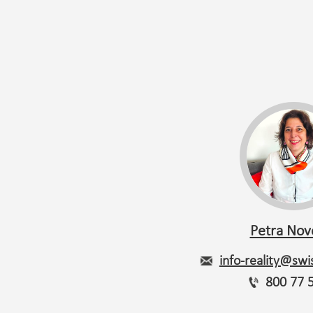
Petra Nov
info-reality@swis
800 77 