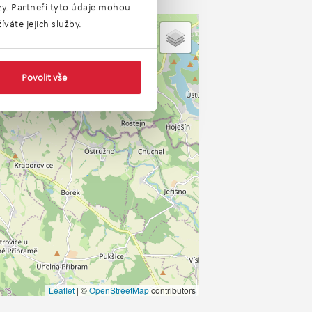
ýzy. Partneři tyto údaje mohou
váte jejich služby.
Povolit vše
Leaflet
|
©
OpenStreetMap
contributors