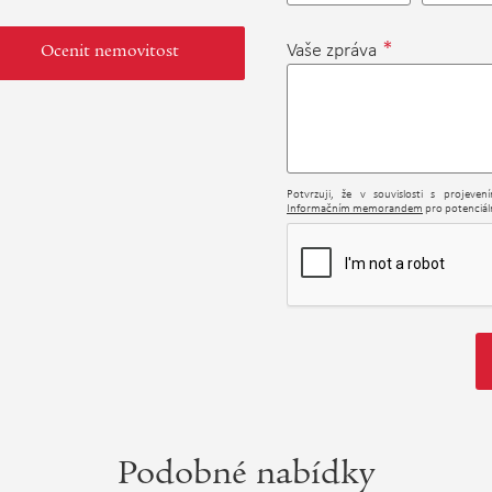
*
Vaše zpráva
Ocenit nemovitost
Potvrzuji, že v souvislosti s projeve
Informačním memorandem
pro potenciáln
Podobné nabídky