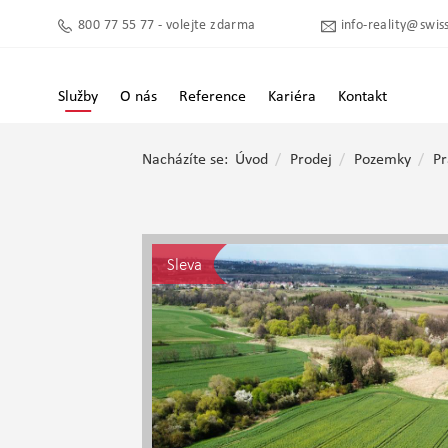
800 77 55 77 - volejte zdarma
info-reality@swiss
Služby
O nás
Reference
Kariéra
Kontakt
Nacházíte se:
Úvod
Prodej
Pozemky
P
Sleva