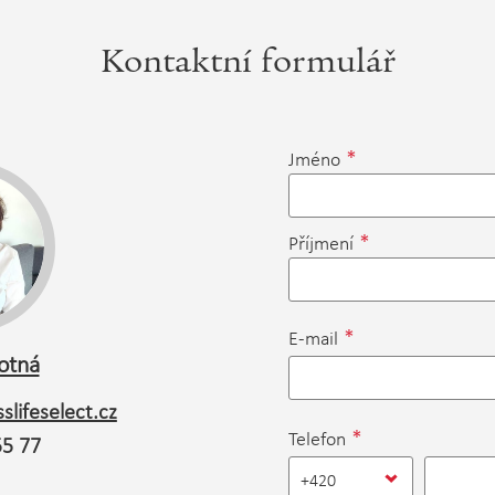
Kontaktní formulář
*
Jméno
*
Příjmení
*
E-mail
otná
slifeselect.cz
*
Telefon
55 77
+420