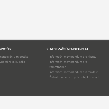
YPOTÉKY
INFORMAČNÍ MEMORANDUM
inancování / Hypotéka
Informační memorandum pro klienty
ypoteční kalkulačka
Informační memorandum pro
zaměstnance
Informační memorandum pro makléře
Žádost o uplatnění práv subjektu údajů