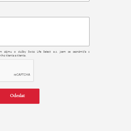
ním zájmu o služby Swiss Life Select a.s. jsem se seznámil/a s
ího klienta a klienta.