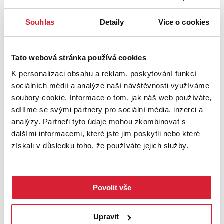
UMÍSTĚNÍ OBJEKTU
Souhlas
Detaily
Více o cookies
Tato webová stránka používá cookies
+
K personalizaci obsahu a reklam, poskytování funkcí
sociálních médií a analýze naší návštěvnosti využíváme
−
soubory cookie. Informace o tom, jak náš web používáte,
sdílíme se svými partnery pro sociální média, inzerci a
analýzy. Partneři tyto údaje mohou zkombinovat s
dalšími informacemi, které jste jim poskytli nebo které
získali v důsledku toho, že používáte jejich služby.
Povolit vše
Leaflet
|
©
OpenStreetMap
contributors
Upravit
STÁHNOUT