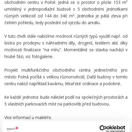
obchodním centru v Polné. Jedná se o prostor o ploše 153 m²
umístěný v jednopodlažní budově s 5 obchodními jednotkami
různých velikostí od 144 do 340 m². Jednotka je pátá zleva při
čelním pohledu, tedy poslední od vjezdu do areálu.
V tuto chvíli stále nabízíme možnost různých typů využití např. od
bistra po prodejnu s náhradními díly, drogerií, textilem atd. díky
možnosti finalizace "na míru". Momentálně se stavba nachází v
hrubé fázi, viz fotogalerie.
Projekt multifunkčního obchodního centra jedinečného pro
město Polná počítá s velkou různorodostí, Další budovy v tomto
centru nabízí například kavárnu, lékařské ordinace a podobně.
Ke každé jednotce bude náležet podíl na společných prostorách a
5 vlastních parkovacích míst na parkovišti před budovou.
Více informací u makléře.
PODROBNOSTI