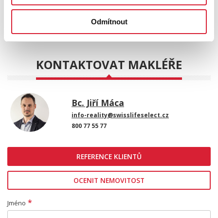
POSLAT
Odmítnout
KONTAKTOVAT MAKLÉŘE
Bc. Jiří Máca
info-reality@swisslifeselect.cz
800 77 55 77
REFERENCE KLIENTŮ
OCENIT NEMOVITOST
*
Jméno