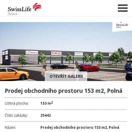
NABÍDKA NEMOVITOSTÍ
CHCI PRODAT / PRONAJMOUT
HLÍDAT NOVÉ NABÍDKY
CHCI OCENIT NEMOVITOST
OTEVŘÍT GALERII
O NÁS
Prodej obchodního prostoru 153 m2, Polná
REFERENCE
SLUŽBY
2
Užitná plocha:
153 m
KARIÉRA
Číslo zakázky:
25442
FINANCOVÁNÍ / HYPOTÉKA
Název:
Prodej obchodního prostoru 153 m2, Polná
KONTAKT