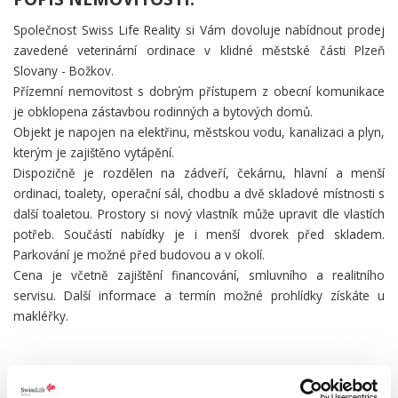
Společnost Swiss Life Reality si Vám dovoluje nabídnout prodej
zavedené veterinární ordinace v klidné městské části Plzeň
Slovany - Božkov.
Přízemní nemovitost s dobrým přístupem z obecní komunikace
je obklopena zástavbou rodinných a bytových domů.
Objekt je napojen na elektřinu, městskou vodu, kanalizaci a plyn,
kterým je zajištěno vytápění.
Dispozičně je rozdělen na zádveří, čekárnu, hlavní a menší
ordinaci, toalety, operační sál, chodbu a dvě skladové místnosti s
další toaletou. Prostory si nový vlastník může upravit dle vlastích
potřeb. Součástí nabídky je i menší dvorek před skladem.
Parkování je možné před budovou a v okolí.
Cena je včetně zajištění financování, smluvního a realitního
servisu. Další informace a termín možné prohlídky získáte u
makléřky.
PODROBNOSTI