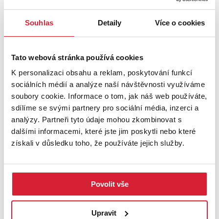
UMÍSTĚNÍ OBJEKTU
Souhlas
Detaily
Více o cookies
Tato webová stránka používá cookies
+
K personalizaci obsahu a reklam, poskytování funkcí
sociálních médií a analýze naší návštěvnosti využíváme
−
soubory cookie. Informace o tom, jak náš web používáte,
sdílíme se svými partnery pro sociální média, inzerci a
analýzy. Partneři tyto údaje mohou zkombinovat s
dalšími informacemi, které jste jim poskytli nebo které
získali v důsledku toho, že používáte jejich služby.
Povolit vše
Leaflet
|
©
OpenStreetMap
contributors
Upravit
STÁHNOUT