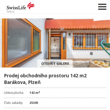
NABÍDKA NEMOVITOSTÍ
CHCI PRODAT / PRONAJMOUT
HLÍDAT NOVÉ NABÍDKY
CHCI OCENIT NEMOVITOST
OTEVŘÍT GALERII
O NÁS
Prodej obchodního prostoru 142 m2
REFERENCE
Barákova, Plzeň
SLUŽBY
KARIÉRA
2
Užitná plocha:
142 m
FINANCOVÁNÍ / HYPOTÉKA
Číslo zakázky:
25345
KONTAKT