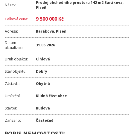
Prodej obchodního prostoru 142 m2 Barákova,
Název:
Plzeň
9 500 000 Kč
Celková cena:
Adresa:
Barákova
,
Plzeň
Datum
31.05.2026
aktualizace:
Druh objektu:
Cihlová
Stav objektu:
Dobrý
Zástavba:
Obytná
Umístění:
Klidná část obce
Stavba:
Budova
Zařízeno:
Částečně
POPIS NEMOVITOSTI: