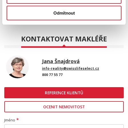
POSLAT
Odmítnout
KONTAKTOVAT MAKLÉŘE
Jana Šnajdrová
info-reality@swisslifeselect.cz
800 77 55 77
REFERENCE KLIENTŮ
OCENIT NEMOVITOST
*
Jméno