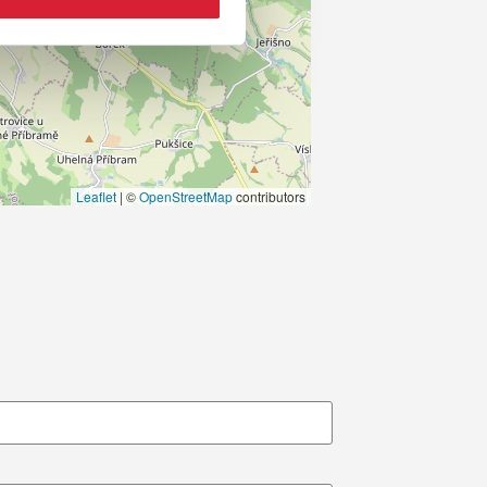
Leaflet
|
©
OpenStreetMap
contributors