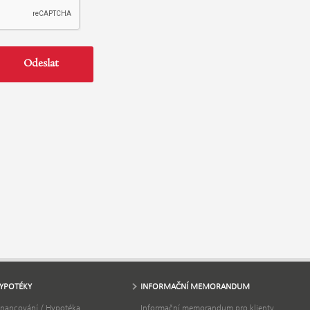
YPOTÉKY
INFORMAČNÍ MEMORANDUM
inancování / Hypotéka
Informační memorandum pro klienty