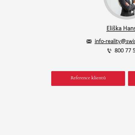
Eliška Han
info-reality@swis
800 77 
Reference klientů