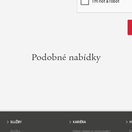
Podobné nabídky
SLUŽBY
KARIÉRA
H
Služby
Mám zájem o spolupráci
F