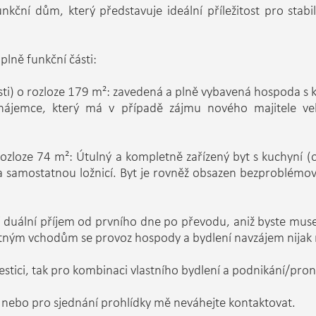
nkční dům, který představuje ideální příležitost pro stabi
plně funkční části:
sti) o rozloze 179 m²: zavedená a plně vybavená hospoda s
nájemce, který má v případě zájmu nového majitele 
o rozloze 74 m²: Útulný a kompletně zařízený byt s kuchyní
a samostatnou ložnicí. Byt je rovněž obsazen bezproblémo
 duální příjem od prvního dne po převodu, aniž byste mus
atným vchodům se provoz hospody a bydlení navzájem nijak 
estici, tak pro kombinaci vlastního bydlení a podnikání/pro
 nebo pro sjednání prohlídky mě neváhejte kontaktovat.