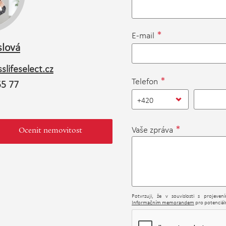
*
E-mail
slová
slifeselect.cz
*
Telefon
55 77
+420
*
Vaše zpráva
Ocenit nemovitost
Potvrzuji, že v souvislosti s projeve
Informačním memorandem
pro potenciáln