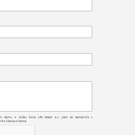
ním zájmu o služby Swiss Life Select a.s. jsem se seznámil/a s
ího klienta a klienta.