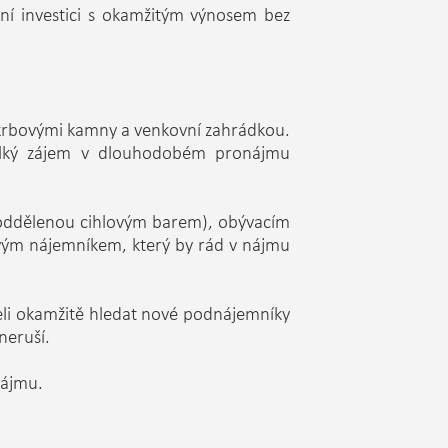
lní investici s okamžitým výnosem bez
 krbovými kamny a venkovní zahrádkou.
velký zájem v dlouhodobém pronájmu
 (oddělenou cihlovým barem), obývacím
vým nájemníkem, který by rád v nájmu
eli okamžitě hledat nové podnájemníky
neruší.
nájmu.