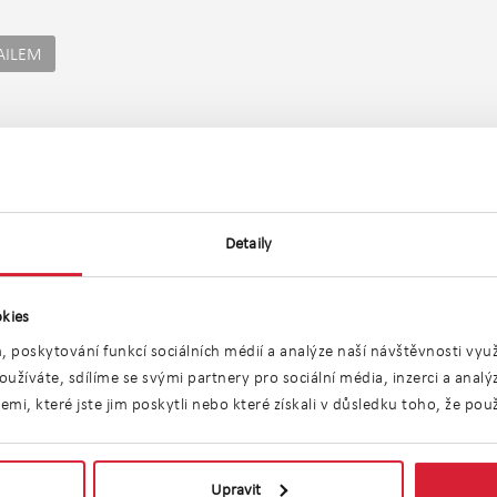
AILEM
Umístění objektu
Detaily
kies
, poskytování funkcí sociálních médií a analýze naší návštěvnosti vy
užíváte, sdílíme se svými partnery pro sociální média, inzerci a anal
i, které jste jim poskytli nebo které získali v důsledku toho, že použí
Upravit