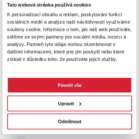
Tato webová stránka používá cookies
K personalizaci obsahu a reklam, poskytování funkcí
+
sociálních médií a analýze naší návštěvnosti využíváme
−
soubory cookie. Informace o tom, jak náš web používáte,
sdílíme se svými partnery pro sociální média, inzerci a
analýzy. Partneři tyto údaje mohou zkombinovat s
dalšími informacemi, které jste jim poskytli nebo které
získali v důsledku toho, že používáte jejich služby.
Povolit vše
Leaflet
|
©
OpenStreetMap
contributors
Upravit
KONTAKTOVAT MAKLÉŘE
Odmítnout