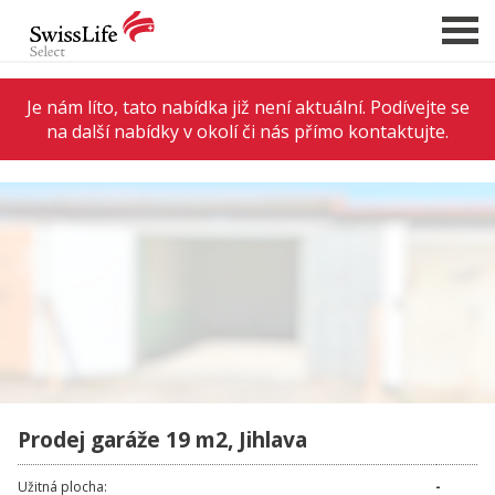
Je nám líto, tato nabídka již není aktuální. Podívejte se
na další nabídky v okolí či nás přímo kontaktujte.
NABÍDKA NEMOVITOSTÍ
CHCI PRODAT / PRONAJMOUT
HLÍDAT NOVÉ NABÍDKY
CHCI OCENIT NEMOVITOST
O NÁS
REFERENCE
SLUŽBY
KARIÉRA
Prodej garáže 19 m2, Jihlava
FINANCOVÁNÍ / HYPOTÉKA
Užitná plocha:
-
KONTAKT