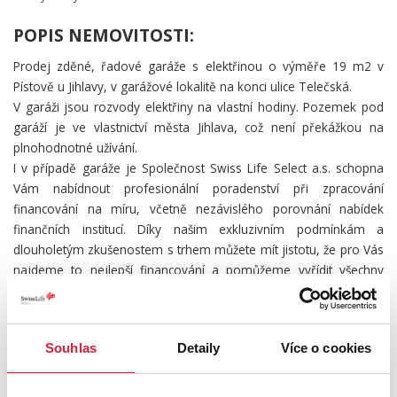
POPIS NEMOVITOSTI:
Prodej zděné, řadové garáže s elektřinou o výměře 19 m2 v
Pístově u Jihlavy, v garážové lokalitě na konci ulice Telečská.
V garáži jsou rozvody elektřiny na vlastní hodiny. Pozemek pod
garáží je ve vlastnictví města Jihlava, což není překážkou na
plnohodnotné užívání.
I v případě garáže je Společnost Swiss Life Select a.s. schopna
Vám nabídnout profesionální poradenství při zpracování
financování na míru, včetně nezávislého porovnání nabídek
finančních institucí. Díky našim exkluzivním podmínkám a
dlouholetým zkušenostem s trhem můžete mít jistotu, že pro Vás
najdeme to nejlepší financování a pomůžeme vyřídit všechny
potřebné náležitosti.
Pro více informací kontaktujte makléře.
Souhlas
Detaily
Více o cookies
UMÍSTĚNÍ OBJEKTU