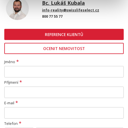
Bc. Lukáš Kubala
info-reality@swisslifeselect.cz
800 77 55 77
REFERENCE KLIENTŮ
OCENIT NEMOVITOST
*
Jméno
*
Příjmení
*
E-mail
*
Telefon