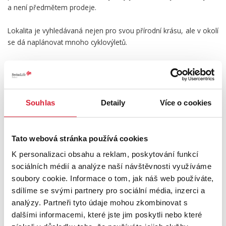
a není předmětem prodeje.
Lokalita je vyhledávaná nejen pro svou přírodní krásu, ale v okolí
se dá naplánovat mnoho cyklovýletů.
Cena nemovitosti zahrnuje kompletní právní servis i provizi
realitní kanceláře.
Pokud hledáte místo, kde si skutečně odpočinete a načerpáte
Souhlas
Detaily
Více o cookies
novou energii, tato chata může být tím pravým. Pro více informací
nebo domluvení prohlídky mě neváhejte kontaktovat.
Tato webová stránka používá cookies
PODROBNOSTI
K personalizaci obsahu a reklam, poskytování funkcí
sociálních médií a analýze naší návštěvnosti využíváme
soubory cookie. Informace o tom, jak náš web používáte,
UMÍSTĚNÍ OBJEKTU
sdílíme se svými partnery pro sociální média, inzerci a
analýzy. Partneři tyto údaje mohou zkombinovat s
dalšími informacemi, které jste jim poskytli nebo které