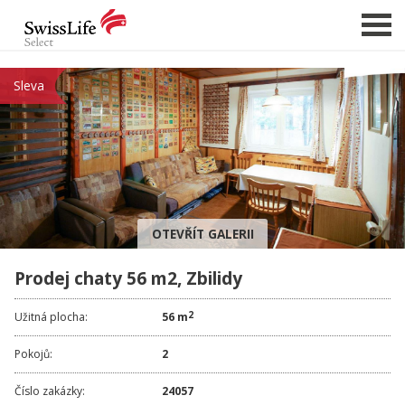
Sleva
NABÍDKA NEMOVITOSTÍ
CHCI PRODAT / PRONAJMOUT
HLÍDAT NOVÉ NABÍDKY
CHCI OCENIT NEMOVITOST
OTEVŘÍT GALERII
O NÁS
Prodej chaty 56 m2, Zbilidy
REFERENCE
SLUŽBY
2
Užitná plocha:
56 m
KARIÉRA
Pokojů:
2
FINANCOVÁNÍ / HYPOTÉKA
Číslo zakázky:
24057
KONTAKT