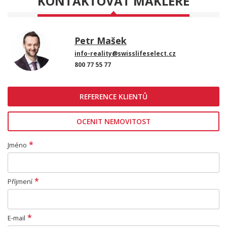
KONTAKTOVAT MAKLÉŘE
Petr Mašek
info-reality@swisslifeselect.cz
800 77 55 77
REFERENCE KLIENTŮ
OCENIT NEMOVITOST
*
Jméno
*
Příjmení
*
E-mail