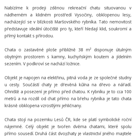
Nabízíme k prodeji zděnou rekreační chatu situovanou v
nádherném a klidném prostředí Vysočiny, obklopenou lesy,
nacházející se v blízkosti Maršovského rybníka. Tato nemovitost
představuje ideální útočiště pro ty, kteří hledají klid, soukromí a
přímý kontakt s přírodou.
Chata o zastavěné ploše přibližně 38 m² disponuje útulným
obytným prostorem s kamny, kuchyňským koutem a jídelním
sezením. V podkroví se nachází ložnice.
Objekt je napojen na elektřinu, pitná voda je ze společné studny
u cesty. Součástí chaty je dřevěná kůlna na dřevo a nářadí.
Ohniště a posezení je přímo před chatou. K rybníku je to cca 100
metrů a na rozdíl od chat přímo na břehu rybníka je tato chata
krásně obklopena vzrostlými jehličnany.
Chata stojí na pozemku Lesů ČR, kde se platí symbolické roční
nájemné. Celý objekt je tvořen dvěma chatami, které spolu
přímo sousedí. Druhá část dvojchaty je vlastnictví jiného majitele