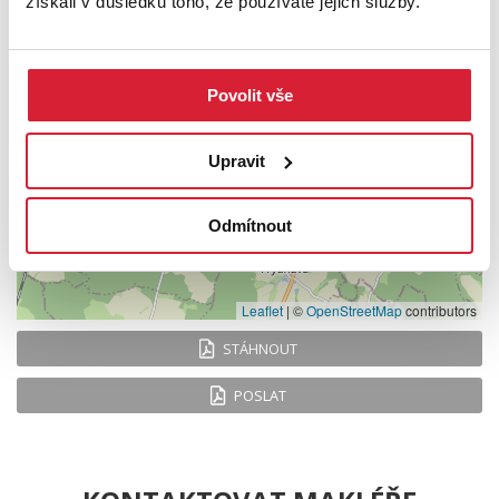
získali v důsledku toho, že používáte jejich služby.
+
−
Povolit vše
Upravit
Odmítnout
Leaflet
|
©
OpenStreetMap
contributors
STÁHNOUT
POSLAT