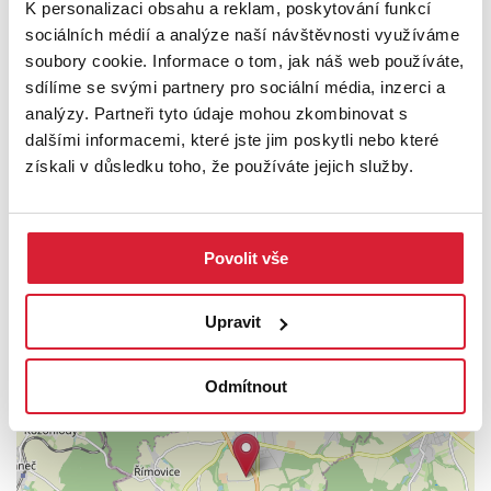
K personalizaci obsahu a reklam, poskytování funkcí
Cena k jednání – doporučujeme osobní prohlídku
sociálních médií a analýze naší návštěvnosti využíváme
soubory cookie. Informace o tom, jak náš web používáte,
sdílíme se svými partnery pro sociální média, inzerci a
analýzy. Partneři tyto údaje mohou zkombinovat s
dalšími informacemi, které jste jim poskytli nebo které
získali v důsledku toho, že používáte jejich služby.
PODROBNOSTI
UMÍSTĚNÍ OBJEKTU
Povolit vše
Upravit
+
−
Odmítnout