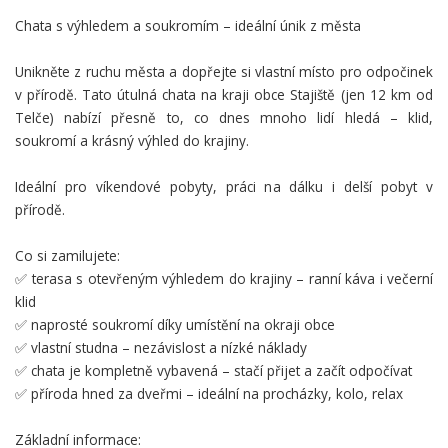
Chata s výhledem a soukromím – ideální únik z města
Unikněte z ruchu města a dopřejte si vlastní místo pro odpočinek
v přírodě. Tato útulná chata na kraji obce Stajiště (jen 12 km od
Telče) nabízí přesně to, co dnes mnoho lidí hledá – klid,
soukromí a krásný výhled do krajiny.
Ideální pro víkendové pobyty, práci na dálku i delší pobyt v
přírodě.
Co si zamilujete:
✅ terasa s otevřeným výhledem do krajiny – ranní káva i večerní
klid
✅ naprosté soukromí díky umístění na okraji obce
✅ vlastní studna – nezávislost a nízké náklady
✅ chata je kompletně vybavená – stačí přijet a začít odpočívat
✅ příroda hned za dveřmi – ideální na procházky, kolo, relax
Základní informace: