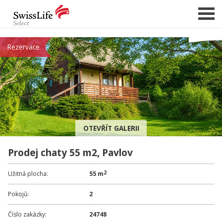
Rezervace
NABÍDKA NEMOVITOSTÍ
CHCI PRODAT / PRONAJMOUT
HLÍDAT NOVÉ NABÍDKY
CHCI OCENIT NEMOVITOST
OTEVŘÍT GALERII
O NÁS
Prodej chaty 55 m2, Pavlov
REFERENCE
SLUŽBY
2
Užitná plocha:
55 m
KARIÉRA
Pokojů:
2
FINANCOVÁNÍ / HYPOTÉKA
Číslo zakázky:
24748
KONTAKT