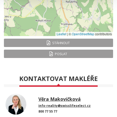
Leaflet
|
©
OpenStreetMap
contributors
STÁHNOUT
POSLAT
KONTAKTOVAT MAKLÉŘE
Věra Makovičková
info-reality@swisslifeselect.cz
800 77 55 77