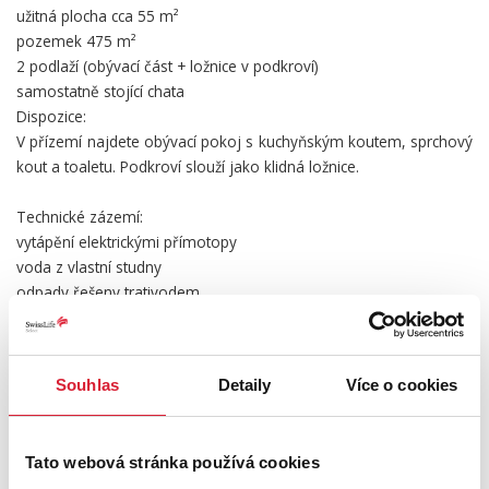
užitná plocha cca 55 m²
pozemek 475 m²
2 podlaží (obývací část + ložnice v podkroví)
samostatně stojící chata
Dispozice:
V přízemí najdete obývací pokoj s kuchyňským koutem, sprchový
kout a toaletu. Podkroví slouží jako klidná ložnice.
Technické zázemí:
vytápění elektrickými přímotopy
voda z vlastní studny
odpady řešeny trativodem
Lokalita:
Klidná Vysočina s výbornou dostupností do historické Telče (cca
Souhlas
Detaily
Více o cookies
12 minut). Ideální pro každého, kdo hledá přírodu, klid a
odpočinek mimo město.Bonus:
Vhodné i jako investice pro krátkodobý pronájem (Airbnb /
Tato webová stránka používá cookies
víkendové pobyty).