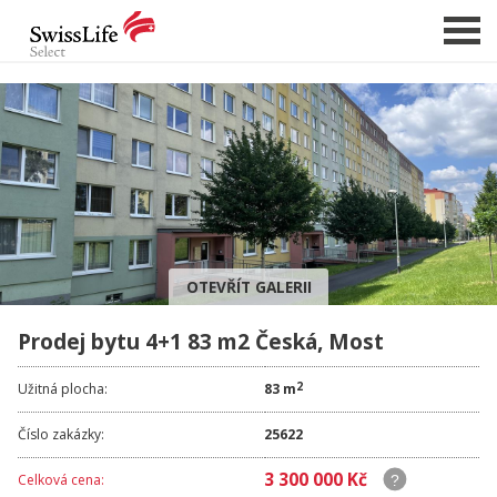
NABÍDKA NEMOVITOSTÍ
CHCI PRODAT / PRONAJMOUT
HLÍDAT NOVÉ NABÍDKY
CHCI OCENIT NEMOVITOST
OTEVŘÍT GALERII
O NÁS
Prodej bytu 4+1 83 m2 Česká, Most
REFERENCE
SLUŽBY
2
Užitná plocha:
83 m
KARIÉRA
Číslo zakázky:
25622
FINANCOVÁNÍ / HYPOTÉKA
3 300 000 Kč
Celková cena:
KONTAKT