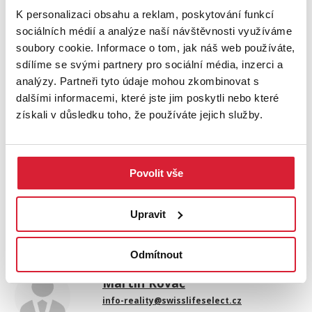
K personalizaci obsahu a reklam, poskytování funkcí
sociálních médií a analýze naší návštěvnosti využíváme
soubory cookie. Informace o tom, jak náš web používáte,
sdílíme se svými partnery pro sociální média, inzerci a
analýzy. Partneři tyto údaje mohou zkombinovat s
dalšími informacemi, které jste jim poskytli nebo které
Leaflet
|
©
OpenStreetMap
contributors
získali v důsledku toho, že používáte jejich služby.
STÁHNOUT
POSLAT
Povolit vše
Upravit
KONTAKTOVAT MAKLÉŘE
Odmítnout
Martin Kováč
info-reality@swisslifeselect.cz