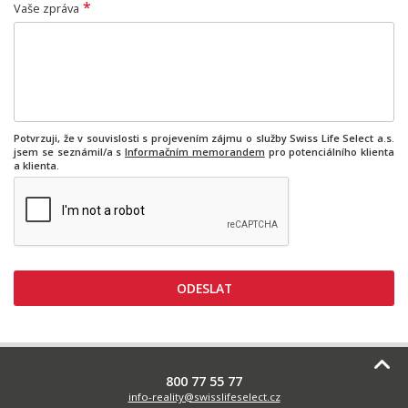
*
Vaše zpráva
Potvrzuji, že v souvislosti s projevením zájmu o služby Swiss Life Select a.s.
jsem se seznámil/a s
Informačním memorandem
pro potenciálního klienta
a klienta.
800 77 55 77
info-reality@swisslifeselect.cz