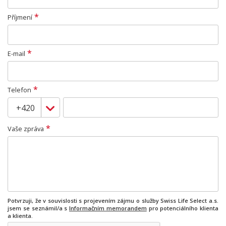
*
Příjmení
*
E-mail
*
Telefon
*
Vaše zpráva
Potvrzuji, že v souvislosti s projevením zájmu o služby Swiss Life Select a.s.
jsem se seznámil/a s
Informačním memorandem
pro potenciálního klienta
a klienta.