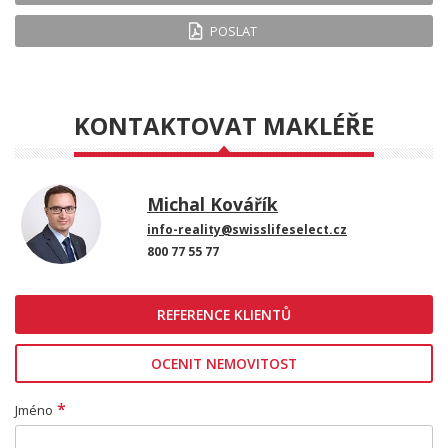
POSLAT
KONTAKTOVAT MAKLÉŘE
Michal Kovářík
info-reality@swisslifeselect.cz
800 77 55 77
REFERENCE KLIENTŮ
OCENIT NEMOVITOST
*
Jméno