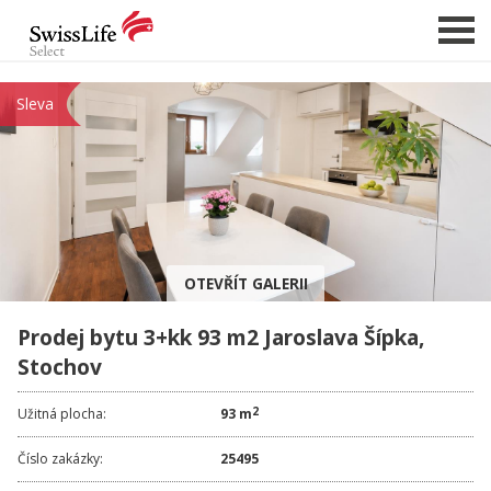
Sleva
NABÍDKA NEMOVITOSTÍ
CHCI PRODAT / PRONAJMOUT
HLÍDAT NOVÉ NABÍDKY
CHCI OCENIT NEMOVITOST
OTEVŘÍT GALERII
O NÁS
Prodej bytu 3+kk 93 m2 Jaroslava Šípka,
REFERENCE
Stochov
SLUŽBY
KARIÉRA
2
Užitná plocha:
93 m
FINANCOVÁNÍ / HYPOTÉKA
Číslo zakázky:
25495
KONTAKT