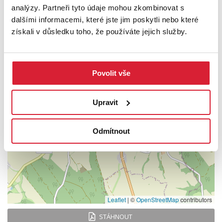
analýzy. Partneři tyto údaje mohou zkombinovat s
UMÍSTĚNÍ OBJEKTU
dalšími informacemi, které jste jim poskytli nebo které
získali v důsledku toho, že používáte jejich služby.
+
Povolit vše
−
Upravit
Odmítnout
Leaflet
|
©
OpenStreetMap
contributors
STÁHNOUT