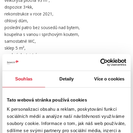
velkorysá plocha 93 m²,
dispozice 3+kk,
rekonstrukce v roce 2021,
cihlový dům,
poslední patro bez sousedů nad bytem,
koupelna s vanou i sprchovým koutem,
samostatné WC,
sklep 5 m²,
osobní vlastnictví,
možnost financování hypotékou.
Cena: 6 550 000 Kč včetně provize RK.
Souhlas
Detaily
Více o cookies
S financováním vám pomůžeme – předem si můžete ověřit
možnosti hypotéky a měsíční splátku.
Tato webová stránka používá cookies
V případě více zájemců o nemovitost, si majitel vyhrazuje právo
K personalizaci obsahu a reklam, poskytování funkcí
prodat nemovitost zájemci s nejvyšší nabídkou.
sociálních médií a analýze naší návštěvnosti využíváme
soubory cookie. Informace o tom, jak náš web používáte,
PODROBNOSTI
sdílíme se svými partnery pro sociální média, inzerci a