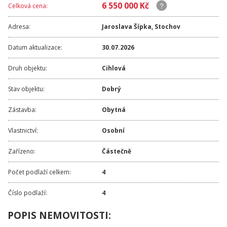
6 550 000 Kč
Celková cena:
Adresa:
Jaroslava Šípka
,
Stochov
Datum aktualizace:
30.07.2026
Druh objektu:
Cihlová
Stav objektu:
Dobrý
Zástavba:
Obytná
Vlastnictví:
Osobní
Zařízeno:
Částečně
Počet podlaží celkem:
4
Číslo podlaží:
4
POPIS NEMOVITOSTI: