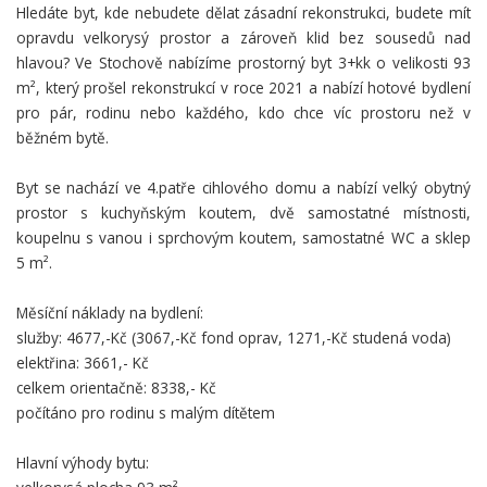
Hledáte byt, kde nebudete dělat zásadní rekonstrukci, budete mít
opravdu velkorysý prostor a zároveň klid bez sousedů nad
hlavou? Ve Stochově nabízíme prostorný byt 3+kk o velikosti 93
m², který prošel rekonstrukcí v roce 2021 a nabízí hotové bydlení
pro pár, rodinu nebo každého, kdo chce víc prostoru než v
běžném bytě.
Byt se nachází ve 4.patře cihlového domu a nabízí velký obytný
prostor s kuchyňským koutem, dvě samostatné místnosti,
koupelnu s vanou i sprchovým koutem, samostatné WC a sklep
5 m².
Měsíční náklady na bydlení:
služby: 4677,-Kč (3067,-Kč fond oprav, 1271,-Kč studená voda)
elektřina: 3661,- Kč
celkem orientačně: 8338,- Kč
počítáno pro rodinu s malým dítětem
Hlavní výhody bytu: