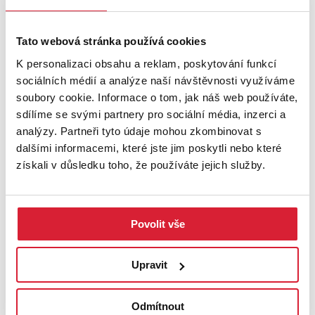
požadavků a možností. Díky exkluzivním podmínkám u finančních
institucí, perfektní znalosti trhu a kvalitnímu klientskému servisu
se můžete spolehnout, že Vám doporučíme nejlepší financování
Tato webová stránka používá cookies
Vaší nemovitosti a pomůžu vyřídit veškeré náležitosti naprosto
K personalizaci obsahu a reklam, poskytování funkcí
bezplatně.
sociálních médií a analýze naší návštěvnosti využíváme
soubory cookie. Informace o tom, jak náš web používáte,
Přijďte se sami přesvědčit, stačí pouze zavolat a uvidíme se na
sdílíme se svými partnery pro sociální média, inzerci a
místě Váš Petr Revenda.
analýzy. Partneři tyto údaje mohou zkombinovat s
Mějte se fajn.
dalšími informacemi, které jste jim poskytli nebo které
V případě více zájemců o nemovitost, si majitel vyhrazuje právo
získali v důsledku toho, že používáte jejich služby.
prodat nemovitost zájemci s nejvyšší nabídkou.
V případě více zájemců o nemovitost, si majitel vyhrazuje právo
prodat nemovitost zájemci s nejvyšší nabídkou.
Povolit vše
PODROBNOSTI
UMÍSTĚNÍ OBJEKTU
Upravit
Odmítnout