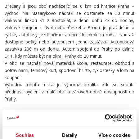
Břežany II jsou obcí nacházející se 6 km od hranice Praha –
východ. Na Masarykovo nádraží se dostanete za 30 minut
vlakovou linkou S1 z Rostoklat, v denní dobu 4x do hodiny,
vlakové spojení z Úval nebo Českého Brodu je pravidelné a
rychlé, autobusy jezdí přímo z obce do okolních měst.. Nádraží
dostupné pešky nebo autobusem jednu zastávku. Autobusová
zastávka 200 m od domu. Autem spojení do Prahy po dálnici
D11, kdy můžete být na okraji Prahy do 20 minut.
V obci se nachází nová mateřská škola, restaurace, obchod s
potravinami, tenisový kurt, sportovní hřiště, cyklostezky a lom na
koupání.
Výhodou tohoto místa je výborná lokalita, kde se snoubí
přednosti bydlení v malé obci a zároveň dobré dostupnosti do
Prahy.
Řekli jste si Ano, to je ono a nevíte jak to bude s financováním? I
tady pro Vás mám řešení skrze vlastní finanční konzultanty.
Swiss Life Select a.s. Vám nabízí možnost vypracování
nezávislého porovnání a tvorby hypotéky na míru dle Vašich
Souhlas
Detaily
Více o cookies