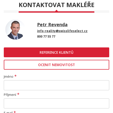
KONTAKTOVAT MAKLÉŘE
Petr Revenda
info-reality@swisslifeselect.cz
800 77 55 77
REFERENCE KLIENTŮ
OCENIT NEMOVITOST
*
Jméno
*
Příjmení
*
E-mail