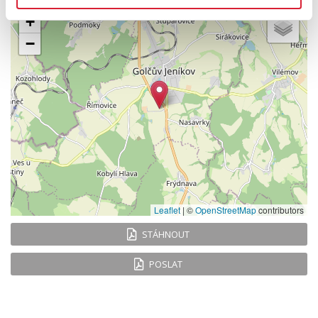
+
−
Leaflet
|
©
OpenStreetMap
contributors
STÁHNOUT
POSLAT