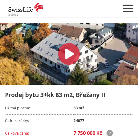
NABÍDKA NEMOVITOSTÍ
CHCI PRODAT / PRONAJMOUT
HLÍDAT NOVÉ NABÍDKY
CHCI OCENIT NEMOVITOST
O NÁS
Prodej bytu 3+kk 83 m2, Břežany II
REFERENCE
SLUŽBY
2
Užitná plocha:
83 m
KARIÉRA
Číslo zakázky:
24677
FINANCOVÁNÍ / HYPOTÉKA
7 750 000 Kč
Celková cena:
KONTAKT