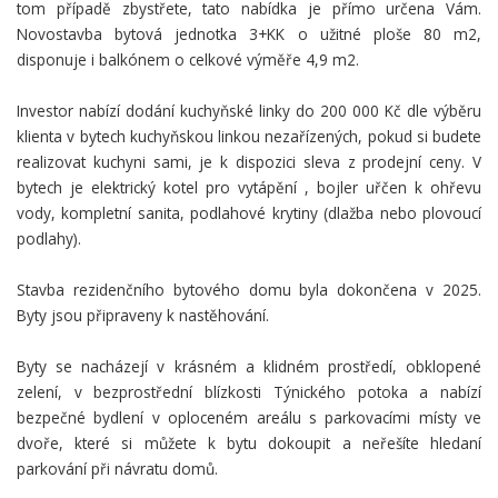
tom případě zbystřete, tato nabídka je přímo určena Vám.
Novostavba bytová jednotka 3+KK o užitné ploše 80 m2,
disponuje i balkónem o celkové výměře 4,9 m2.
Investor nabízí dodání kuchyňské linky do 200 000 Kč dle výběru
klienta v bytech kuchyňskou linkou nezařízených, pokud si budete
realizovat kuchyni sami, je k dispozici sleva z prodejní ceny. V
bytech je elektrický kotel pro vytápění , bojler uřčen k ohřevu
vody, kompletní sanita, podlahové krytiny (dlažba nebo plovoucí
podlahy).
Stavba rezidenčního bytového domu byla dokončena v 2025.
Byty jsou připraveny k nastěhování.
Byty se nacházejí v krásném a klidném prostředí, obklopené
zelení, v bezprostřední blízkosti Týnického potoka a nabízí
bezpečné bydlení v oploceném areálu s parkovacími místy ve
dvoře, které si můžete k bytu dokoupit a neřešíte hledaní
parkování při návratu domů.